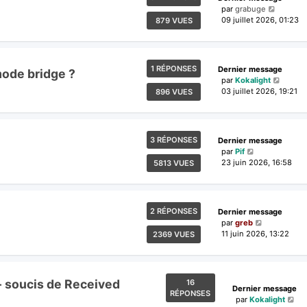
par
grabuge
09 juillet 2026, 01:23
879 VUES
1 RÉPONSES
Dernier message
mode bridge ?
par
Kokalight
03 juillet 2026, 19:21
896 VUES
3 RÉPONSES
Dernier message
par
Pif
23 juin 2026, 16:58
5813 VUES
2 RÉPONSES
Dernier message
par
greb
11 juin 2026, 13:22
2369 VUES
 - soucis de Received
16
Dernier message
RÉPONSES
par
Kokalight