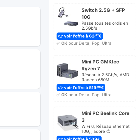
Switch 2.5G + SFP
10G
Passe tous tes ordis en
2.5Gb/s !
👉 voir l'offre à 62
€
,82
✅
OK
pour Delta, Pop, Ultra
Mini PC GMKtec
Ryzen 7
Réseau à 2.5Gb/s, AMD
Radeon 680M
👉 voir l'offre à 519
€
,96
✅
OK
pour Delta, Pop, Ultra
Mini PC Beelink Core
3
WiFi 6, Réseau Ethernet
10G, j'adore 😍
👉 voir l'offre à 539€