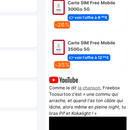
Carte SIM Free Mobile
300Go 5G
👉 voir l'offre à 9
€
,99
-26%
Carte SIM Free Mobile
350Go 5G
👉 voir l'offre à 12
€
,99
-35%
Comme le dit
la chanson
, Freebox
Toosurtoo c'est «
une commu qui
arrache, et quand t'as ton câble qui
lâche, alors même en pleine night, tu
liras Pif et Kokalight !
»