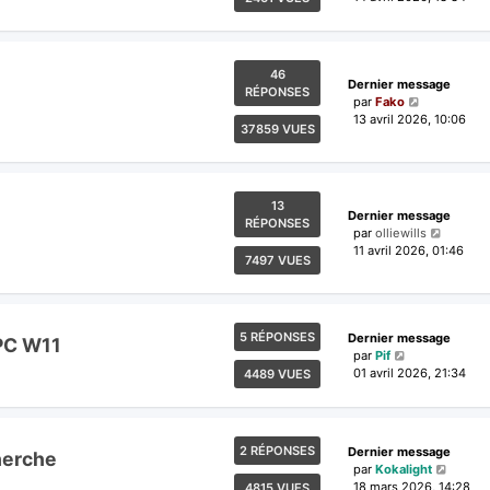
46
Dernier message
RÉPONSES
par
Fako
13 avril 2026, 10:06
37859 VUES
13
Dernier message
RÉPONSES
par
olliewills
11 avril 2026, 01:46
7497 VUES
5 RÉPONSES
Dernier message
 PC W11
par
Pif
01 avril 2026, 21:34
4489 VUES
2 RÉPONSES
Dernier message
herche
par
Kokalight
18 mars 2026, 14:28
4815 VUES