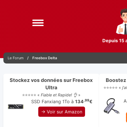
Depuis 15 
Le Forum
Freebox Delta
Stockez vos données sur Freebox
Boostez 
Ultra
⭐⭐⭐⭐⭐ «
j'
⭐⭐⭐⭐⭐ «
Fiable et Rapide! 👌
»
,99
A
SSD Fanxiang 1To à
134
€
→ Voir sur Amazon