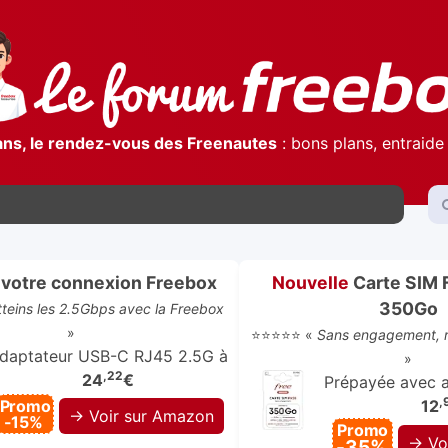
ans, le rendez-vous des Freenautes
: bons plans, entraide 
votre connexion Freebox
Nouvelle
Carte SIM 
350Go
atteins les 2.5Gbps avec la Freebox
»
⭐⭐⭐⭐⭐ «
Sans engagement, r
daptateur USB-C RJ45 2.5G à
»
,22
24
€
Prépayée avec ap
,
Promo
12
→ Voir sur Amazon
-15%
Promo
→ Vo
-35%