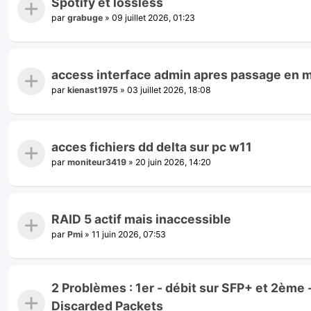
Spotify et lossless
par
grabuge
»
09 juillet 2026, 01:23
access interface admin apres passage en 
par
kienast1975
»
03 juillet 2026, 18:08
acces fichiers dd delta sur pc w11
par
moniteur3419
»
20 juin 2026, 14:20
RAID 5 actif mais inaccessible
par
Pmi
»
11 juin 2026, 07:53
2 Problèmes : 1er - débit sur SFP+ et 2ème
Discarded Packets