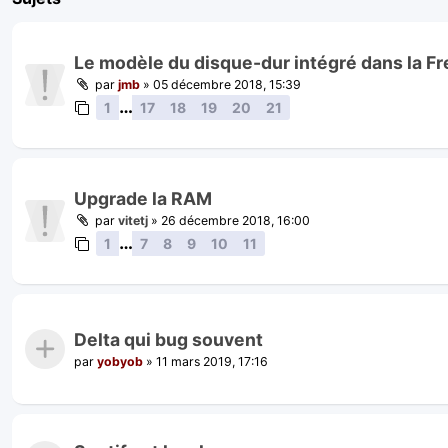
Le modèle du disque-dur intégré dans la F
par
jmb
»
05 décembre 2018, 15:39
…
1
17
18
19
20
21
Upgrade la RAM
par
vitetj
»
26 décembre 2018, 16:00
…
1
7
8
9
10
11
Delta qui bug souvent
par
yobyob
»
11 mars 2019, 17:16