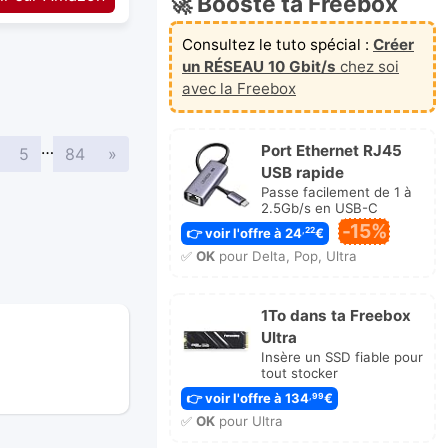
🚀 Booste ta Freebox
Consultez le tuto spécial :
Créer
un RÉSEAU 10 Gbit/s
chez soi
avec la Freebox
…
Port Ethernet RJ45
Suivante
5
84
»
USB rapide
Passe facilement de 1 à
2.5Gb/s en USB-C
-15%
👉 voir l'offre à 24
€
,22
✅
OK
pour Delta, Pop, Ultra
1To dans ta Freebox
Ultra
Insère un SSD fiable pour
tout stocker
👉 voir l'offre à 134
€
,99
✅
OK
pour Ultra