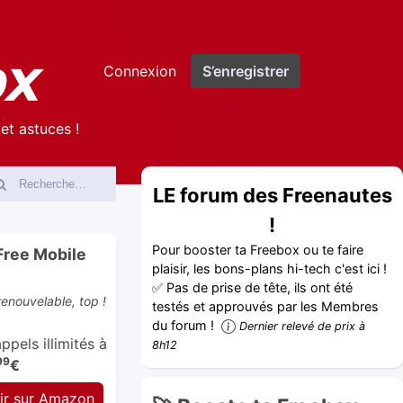
Connexion
S’enregistrer
et astuces !
LE forum des Freenautes
!
Pour booster ta Freebox ou te faire
Free Mobile
plaisir, les bons-plans hi-tech c'est ici !
✅ Pas de prise de tête, ils ont été
enouvelable, top !
testés et approuvés par les Membres
du forum !
Dernier relevé de prix à
pels illimités à
8h12
99
€
ir sur Amazon