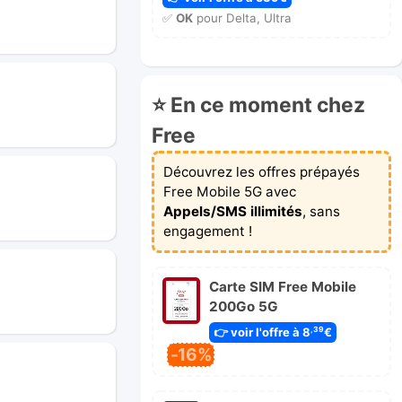
✅
OK
pour Delta, Ultra
⭐ En ce moment chez
Free
Découvrez les offres prépayés
Free Mobile 5G avec
Appels/SMS illimités
, sans
engagement !
Carte SIM Free Mobile
200Go 5G
👉 voir l'offre à 8
€
,39
-16%