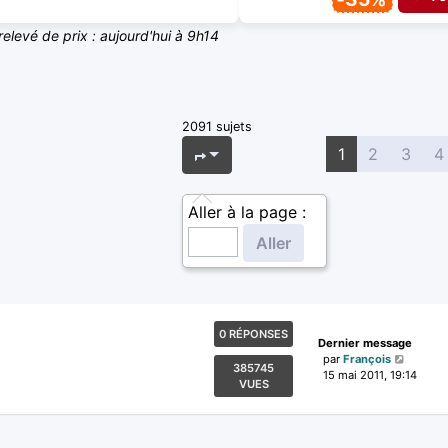
relevé de prix : aujourd'hui à 9h14
2091 sujets
Page
1
sur
84
1
2
3
4
Aller à la page :
0 RÉPONSES
Dernier message
par
François
385745
15 mai 2011, 19:14
VUES