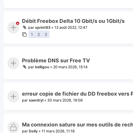
Débit Freebox Delta 10 Gbit/s ou 1Gbit/s
par
sprint93
»
13 août 2022, 12:47
1
2
3
Problème DNS sur Free TV
par
belligou
»
20 mars 2026, 15:14
erreur copie de fichier du DD freebox vers
par
saerdryl
»
30 mars 2026, 19:06
Ma connexion sature sur mes outils de rec
par
Dolly
»
11 mars 2026, 11:16