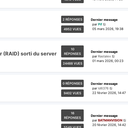
2 RÉPONSES
Dernier message
par
Pif
05 mars 2026, 19:38
4952 VUES
10
Dernier message
 (RAID) sorti du server
RÉPONSES
par
Rastalex
01 mars 2026, 00:23
24488 VUES
0 RÉPONSES
Dernier message
par
ld6376
22 février 2026, 14:47
9402 VUES
16
Dernier message
RÉPONSES
par
BATMANVISION
20 février 2026, 14:42
5549 VUES