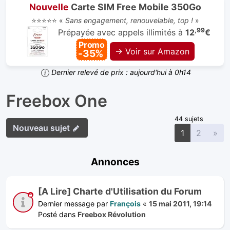
Nouvelle
Carte SIM Free Mobile 350Go
⭐⭐⭐⭐⭐ «
Sans engagement, renouvelable, top !
»
,99
Prépayée avec appels illimités à
12
€
Promo
→ Voir sur Amazon
-35%
Dernier relevé de prix : aujourd'hui à 0h14
Freebox One
44 sujets
Nouveau sujet
Sui
1
2
»
Annonces
[A Lire] Charte d'Utilisation du Forum
Dernier message par
François
«
15 mai 2011, 19:14
Posté dans
Freebox Révolution