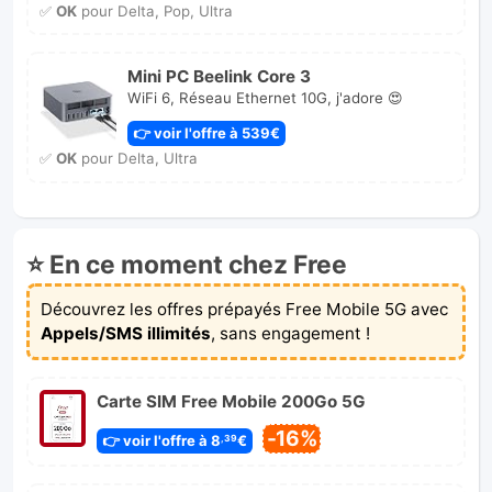
✅
OK
pour Delta, Pop, Ultra
Mini PC Beelink Core 3
WiFi 6, Réseau Ethernet 10G, j'adore 😍
👉 voir l'offre à 539€
✅
OK
pour Delta, Ultra
⭐ En ce moment chez Free
Découvrez les offres prépayés Free Mobile 5G avec
Appels/SMS illimités
, sans engagement !
Carte SIM Free Mobile 200Go 5G
-16%
👉 voir l'offre à 8
€
,39