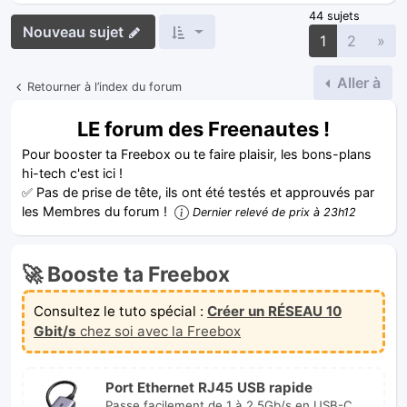
44 sujets
Nouveau sujet
Sui
1
2
»
Aller à
Retourner à l’index du forum
LE forum des Freenautes !
Pour booster ta Freebox ou te faire plaisir, les bons-plans
hi-tech c'est ici !
✅ Pas de prise de tête, ils ont été testés et approuvés par
les Membres du forum !
Dernier relevé de prix à 23h12
🚀 Booste ta Freebox
Consultez le tuto spécial :
Créer un RÉSEAU 10
Gbit/s
chez soi avec la Freebox
Port Ethernet RJ45 USB rapide
Passe facilement de 1 à 2.5Gb/s en USB-C