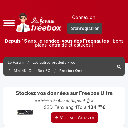
Connexion
Accès
S’enregistrer
rapide
Depuis 15 ans, le rendez-vous des Freenautes
: bons
plans, entraide et astuces !
Le Forum
Les autres produits Free
Reche
Mini 4K, One, Box 5G
Freebox One
Stockez vos données sur Freebox Ultra
⭐⭐⭐⭐⭐ «
Fiable et Rapide! 👌
»
,99
SSD Fanxiang 1To à
134
€
→ Voir sur Amazon