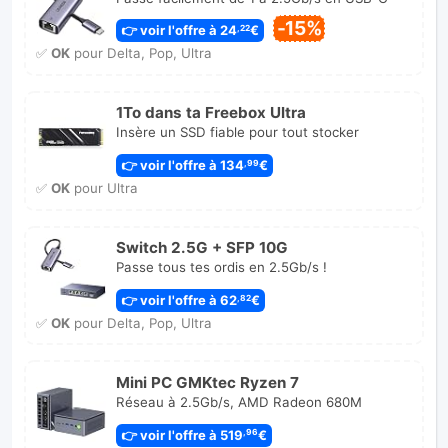
-15%
👉 voir l'offre à 24
€
,22
✅
OK
pour Delta, Pop, Ultra
1To dans ta Freebox Ultra
Insère un SSD fiable pour tout stocker
👉 voir l'offre à 134
€
,99
✅
OK
pour Ultra
Switch 2.5G + SFP 10G
Passe tous tes ordis en 2.5Gb/s !
👉 voir l'offre à 62
€
,82
✅
OK
pour Delta, Pop, Ultra
Mini PC GMKtec Ryzen 7
Réseau à 2.5Gb/s, AMD Radeon 680M
👉 voir l'offre à 519
€
,96