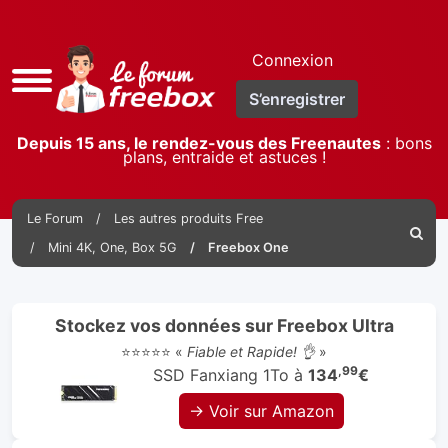
Connexion
Accès
S’enregistrer
rapide
Depuis 15 ans, le rendez-vous des Freenautes
: bons
plans, entraide et astuces !
Le Forum
Les autres produits Free
Reche
Mini 4K, One, Box 5G
Freebox One
Stockez vos données sur Freebox Ultra
⭐⭐⭐⭐⭐ «
Fiable et Rapide! 👌
»
,99
SSD Fanxiang 1To à
134
€
→ Voir sur Amazon