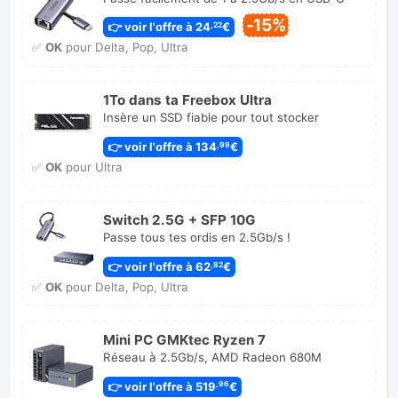
-15%
👉 voir l'offre à 24
€
,22
✅
OK
pour Delta, Pop, Ultra
1To dans ta Freebox Ultra
Insère un SSD fiable pour tout stocker
👉 voir l'offre à 134
€
,99
✅
OK
pour Ultra
Switch 2.5G + SFP 10G
Passe tous tes ordis en 2.5Gb/s !
👉 voir l'offre à 62
€
,82
✅
OK
pour Delta, Pop, Ultra
Mini PC GMKtec Ryzen 7
Réseau à 2.5Gb/s, AMD Radeon 680M
👉 voir l'offre à 519
€
,96