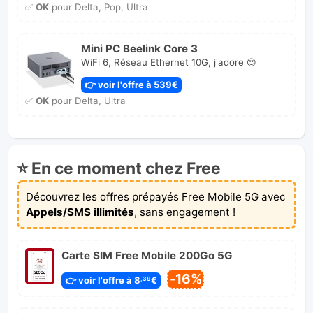
✅
OK
pour Delta, Pop, Ultra
Mini PC Beelink Core 3
WiFi 6, Réseau Ethernet 10G, j'adore 😍
👉 voir l'offre à 539€
✅
OK
pour Delta, Ultra
⭐ En ce moment chez Free
Découvrez les offres prépayés Free Mobile 5G avec
Appels/SMS illimités
, sans engagement !
Carte SIM Free Mobile 200Go 5G
-16%
👉 voir l'offre à 8
€
,39