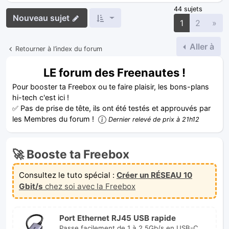
44 sujets
Nouveau sujet
Sui
1
2
»
Aller à
Retourner à l’index du forum
LE forum des Freenautes !
Pour booster ta Freebox ou te faire plaisir, les bons-plans
hi-tech c'est ici !
✅ Pas de prise de tête, ils ont été testés et approuvés par
les Membres du forum !
Dernier relevé de prix à 21h12
🚀 Booste ta Freebox
Consultez le tuto spécial :
Créer un RÉSEAU 10
Gbit/s
chez soi avec la Freebox
Port Ethernet RJ45 USB rapide
Passe facilement de 1 à 2.5Gb/s en USB-C