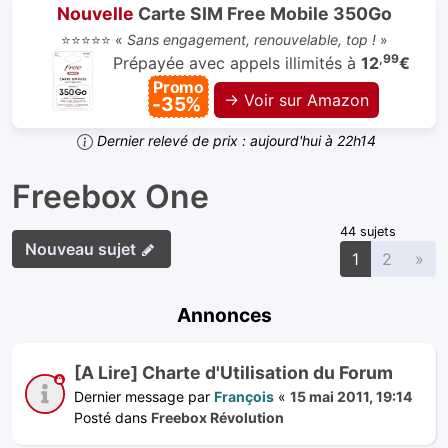
Nouvelle
Carte SIM Free Mobile 350Go
⭐⭐⭐⭐⭐ «
Sans engagement, renouvelable, top !
»
,99
Prépayée avec appels illimités à
12
€
Promo
→ Voir sur Amazon
-35%
Dernier relevé de prix : aujourd'hui à 22h14
Freebox One
44 sujets
Nouveau sujet
Sui
1
2
»
Annonces
[A Lire] Charte d'Utilisation du Forum
Dernier message par
François
«
15 mai 2011, 19:14
Posté dans
Freebox Révolution