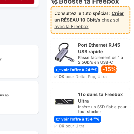
🚀 Booste ta Freebox
Consultez le tuto spécial :
Créer
un RÉSEAU 10 Gbit/s
chez soi
avec la Freebox
Port Ethernet RJ45
USB rapide
Passe facilement de 1 à
?
2.5Gb/s en USB-C
-15%
👉 voir l'offre à 24
€
,22
er
✅
OK
pour Delta, Pop, Ultra
age
1To dans ta Freebox
çus ap…
Ultra
Insère un SSD fiable pour
tout stocker
e
👉 voir l'offre à 134
€
,99
✅
OK
pour Ultra