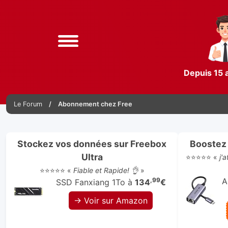
Depuis 15 
Le Forum
Abonnement chez Free
Stockez vos données sur Freebox
Boostez 
Ultra
⭐⭐⭐⭐⭐ «
j'
⭐⭐⭐⭐⭐ «
Fiable et Rapide! 👌
»
,99
A
SSD Fanxiang 1To à
134
€
→ Voir sur Amazon