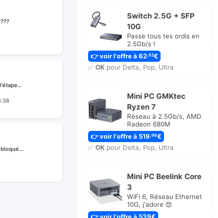
Switch 2.5G + SFP
 ???
10G
Passe tous tes ordis en
2.5Gb/s !
e
👉 voir l'offre à 62
€
,82
✅
OK
pour Delta, Pop, Ultra
l'étape…
Mini PC GMKtec
6:38
Ryzen 7
ge
Réseau à 2.5Gb/s, AMD
Radeon 680M
👉 voir l'offre à 519
€
,96
✅
OK
pour Delta, Pop, Ultra
n bloqué…
r
Mini PC Beelink Core
ge
3
WiFi 6, Réseau Ethernet
10G, j'adore 😍
👉 voir l'offre à 539€