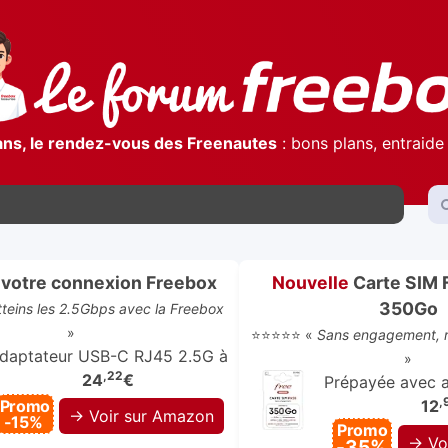
ans, le rendez-vous des Freenautes
: bons plans, entraide 
votre connexion Freebox
Nouvelle
Carte SIM 
350Go
atteins les 2.5Gbps avec la Freebox
»
⭐⭐⭐⭐⭐ «
Sans engagement, r
daptateur USB-C RJ45 2.5G à
»
,22
24
€
Prépayée avec ap
,
Promo
12
→ Voir sur Amazon
-15%
Promo
→ Vo
-35%