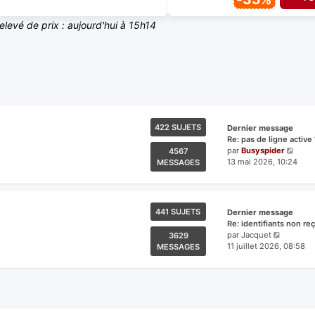
relevé de prix : aujourd'hui à 15h14
422 SUJETS
Dernier message
Re: pas de ligne active 
Voir
par
Busyspider
4567
le
13 mai 2026, 10:24
MESSAGES
derni
mess
441 SUJETS
Dernier message
Re: identifiants non re
Voir
par
Jacquet
3629
le
11 juillet 2026, 08:58
MESSAGES
dernier
messag