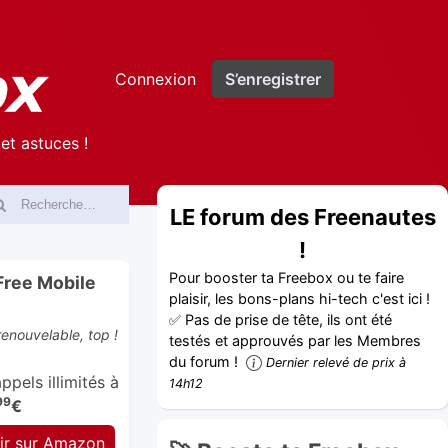
Connexion
S’enregistrer
et astuces !
LE forum des Freenautes
!
Pour booster ta Freebox ou te faire
Free Mobile
plaisir, les bons-plans hi-tech c'est ici !
✅ Pas de prise de tête, ils ont été
enouvelable, top !
testés et approuvés par les Membres
du forum !
Dernier relevé de prix à
pels illimités à
14h12
99
€
ir sur Amazon