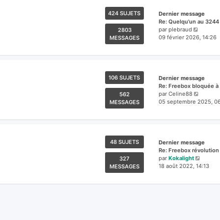
424 SUJETS
Dernier message
Re: Quelqu'un au 3244
Voir
par
plebraud
2803
le
09 février 2026, 14:26
MESSAGES
dernier
messag
106 SUJETS
Dernier message
Re: Freebox bloquée à 
Voir
par
Celine88
562
le
05 septembre 2025, 0
MESSAGES
dernier
messa
48 SUJETS
Dernier message
Re: Freebox révolutio
Voir
par
Kokalight
327
le
18 août 2022, 14:13
MESSAGES
dernie
messa