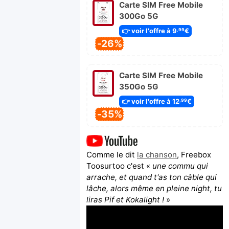
Carte SIM Free Mobile
300Go 5G
👉 voir l'offre à 9
€
,99
-26%
Carte SIM Free Mobile
350Go 5G
👉 voir l'offre à 12
€
,99
-35%
Comme le dit
la chanson
, Freebox
Toosurtoo c'est «
une commu qui
arrache, et quand t'as ton câble qui
lâche, alors même en pleine night, tu
liras Pif et Kokalight !
»