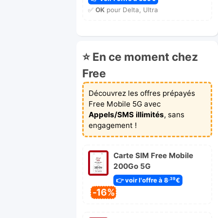
✅
OK
pour Delta, Ultra
⭐ En ce moment chez
Free
Découvrez les offres prépayés
Free Mobile 5G avec
Appels/SMS illimités
, sans
engagement !
Carte SIM Free Mobile
200Go 5G
👉 voir l'offre à 8
€
,39
-16%