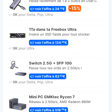
Passe facilement de 1 à 2.5Gb/s en USB-C
-15%
👉 voir l'offre à 24
€
,22
✅
OK
pour Delta, Pop, Ultra
1To dans ta Freebox Ultra
Insère un SSD fiable pour tout stocker
👉 voir l'offre à 134
€
,99
✅
OK
pour Ultra
Switch 2.5G + SFP 10G
Passe tous tes ordis en 2.5Gb/s !
👉 voir l'offre à 62
€
,82
✅
OK
pour Delta, Pop, Ultra
Mini PC GMKtec Ryzen 7
Réseau à 2.5Gb/s, AMD Radeon 680M
👉 voir l'offre à 519
€
,96