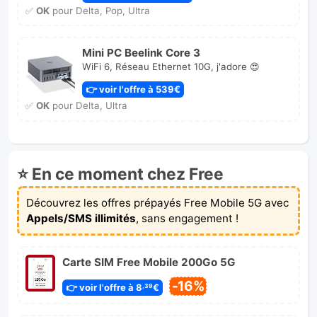
✅
OK
pour Delta, Pop, Ultra
Mini PC Beelink Core 3
WiFi 6, Réseau Ethernet 10G, j'adore 😍
👉 voir l'offre à 539€
✅
OK
pour Delta, Ultra
⭐ En ce moment chez Free
Découvrez les offres prépayés Free Mobile 5G avec
Appels/SMS illimités
, sans engagement !
Carte SIM Free Mobile 200Go 5G
-16%
👉 voir l'offre à 8
€
,39