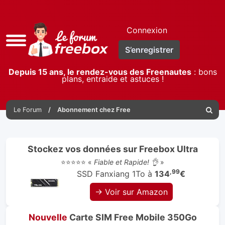
Connexion
Accès
S’enregistrer
rapide
Depuis 15 ans, le rendez-vous des Freenautes
: bons
plans, entraide et astuces !
Le Forum
Abonnement chez Free
Reche
Stockez vos données sur Freebox Ultra
⭐⭐⭐⭐⭐ «
Fiable et Rapide! 👌
»
,99
SSD Fanxiang 1To à
134
€
→ Voir sur Amazon
Nouvelle
Carte SIM Free Mobile 350Go