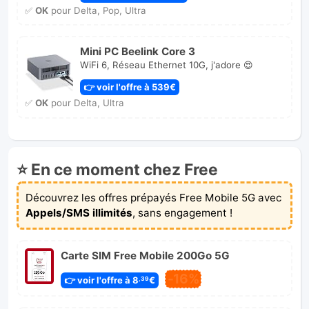
✅
OK
pour Delta, Pop, Ultra
Mini PC Beelink Core 3
WiFi 6, Réseau Ethernet 10G, j'adore 😍
👉 voir l'offre à 539€
✅
OK
pour Delta, Ultra
⭐ En ce moment chez Free
Découvrez les offres prépayés Free Mobile 5G avec
Appels/SMS illimités
, sans engagement !
Carte SIM Free Mobile 200Go 5G
-16%
👉 voir l'offre à 8
€
,39