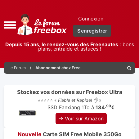
Connexion
Accès
S’enregistrer
rapide
Depuis 15 ans, le rendez-vous des Freenautes
: bons
plans, entraide et astuces !
Le Forum
Abonnement chez Free
Reche
Stockez vos données sur Freebox Ultra
⭐⭐⭐⭐⭐ «
Fiable et Rapide! 👌
»
,99
SSD Fanxiang 1To à
134
€
→ Voir sur Amazon
Nouvelle
Carte SIM Free Mobile 350Go