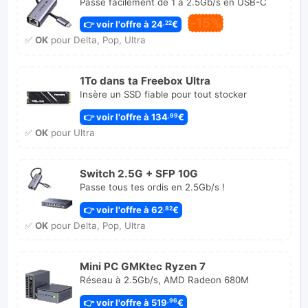
Passe facilement de 1 à 2.5Gb/s en USB-C
-15%
👉 voir l'offre à 24
€
,22
✅
OK
pour Delta, Pop, Ultra
1To dans ta Freebox Ultra
Insère un SSD fiable pour tout stocker
👉 voir l'offre à 134
€
,99
✅
OK
pour Ultra
Switch 2.5G + SFP 10G
Passe tous tes ordis en 2.5Gb/s !
👉 voir l'offre à 62
€
,82
✅
OK
pour Delta, Pop, Ultra
Mini PC GMKtec Ryzen 7
Réseau à 2.5Gb/s, AMD Radeon 680M
👉 voir l'offre à 519
€
,96