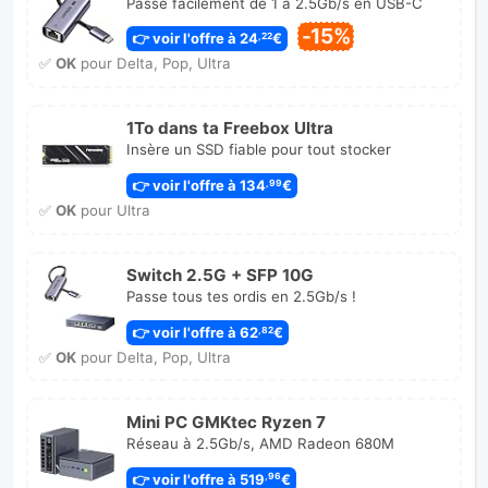
Passe facilement de 1 à 2.5Gb/s en USB-C
-15%
👉 voir l'offre à 24
€
,22
✅
OK
pour Delta, Pop, Ultra
1To dans ta Freebox Ultra
Insère un SSD fiable pour tout stocker
👉 voir l'offre à 134
€
,99
✅
OK
pour Ultra
Switch 2.5G + SFP 10G
Passe tous tes ordis en 2.5Gb/s !
👉 voir l'offre à 62
€
,82
✅
OK
pour Delta, Pop, Ultra
Mini PC GMKtec Ryzen 7
Réseau à 2.5Gb/s, AMD Radeon 680M
👉 voir l'offre à 519
€
,96