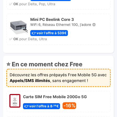
✅
OK
pour Delta, Pop, Ultra
Mini PC Beelink Core 3
WiFi 6, Réseau Ethernet 10G, j'adore 😍
👉 voir l'offre à 539€
✅
OK
pour Delta, Ultra
⭐ En ce moment chez Free
Découvrez les offres prépayés Free Mobile 5G avec
Appels/SMS illimités
, sans engagement !
Carte SIM Free Mobile 200Go 5G
-16%
👉 voir l'offre à 8
€
,39