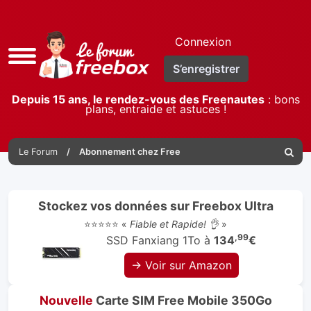
Connexion
Accès
S’enregistrer
rapide
Depuis 15 ans, le rendez-vous des Freenautes
: bons
plans, entraide et astuces !
Le Forum
Abonnement chez Free
Reche
Stockez vos données sur Freebox Ultra
⭐⭐⭐⭐⭐ «
Fiable et Rapide! 👌
»
,99
SSD Fanxiang 1To à
134
€
→ Voir sur Amazon
Nouvelle
Carte SIM Free Mobile 350Go