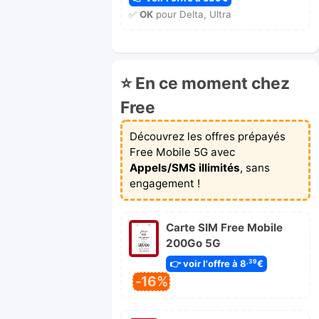
✅
OK
pour Delta, Ultra
⭐ En ce moment chez
Free
Découvrez les offres prépayés
Free Mobile 5G avec
Appels/SMS illimités
, sans
engagement !
Carte SIM Free Mobile
200Go 5G
👉 voir l'offre à 8
€
,39
-16%