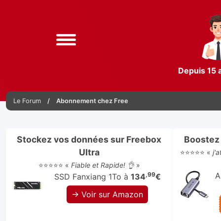
Depuis 15 
Le Forum
Abonnement chez Free
Stockez vos données sur Freebox
Boostez 
Ultra
⭐⭐⭐⭐⭐ «
j'
⭐⭐⭐⭐⭐ «
Fiable et Rapide! 👌
»
,99
A
SSD Fanxiang 1To à
134
€
→ Voir sur Amazon