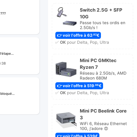
Switch 2.5G + SFP
 ???
10G
Passe tous tes ordis en
2.5Gb/s !
e
👉 voir l'offre à 62
€
,82
✅
OK
pour Delta, Pop, Ultra
l'étape…
Mini PC GMKtec
6:38
Ryzen 7
ge
Réseau à 2.5Gb/s, AMD
Radeon 680M
👉 voir l'offre à 519
€
,96
✅
OK
pour Delta, Pop, Ultra
n bloqué…
r
Mini PC Beelink Core
ge
3
WiFi 6, Réseau Ethernet
10G, j'adore 😍
👉 voir l'offre à 539€