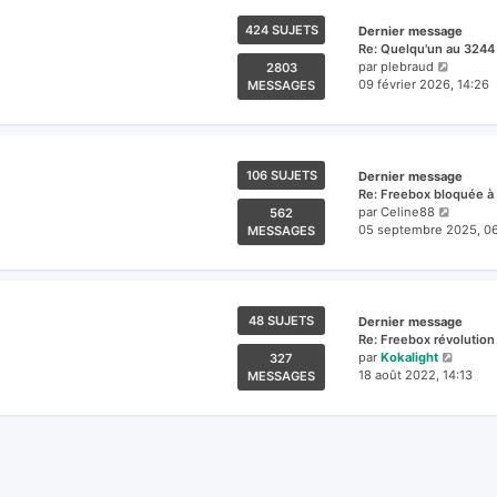
424 SUJETS
Dernier message
Re: Quelqu'un au 3244
Voir
par
plebraud
2803
le
09 février 2026, 14:26
MESSAGES
dernier
messag
106 SUJETS
Dernier message
Re: Freebox bloquée à 
Voir
par
Celine88
562
le
05 septembre 2025, 0
MESSAGES
dernier
messa
48 SUJETS
Dernier message
Re: Freebox révolutio
Voir
par
Kokalight
327
le
18 août 2022, 14:13
MESSAGES
dernie
messa