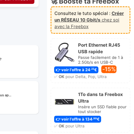
🚀 Booste ta Freebox
Consultez le tuto spécial :
Créer
un RÉSEAU 10 Gbit/s
chez soi
avec la Freebox
Port Ethernet RJ45
USB rapide
Passe facilement de 1 à
?
2.5Gb/s en USB-C
-15%
👉 voir l'offre à 24
€
,22
er
✅
OK
pour Delta, Pop, Ultra
age
1To dans ta Freebox
çus ap…
Ultra
Insère un SSD fiable pour
tout stocker
e
👉 voir l'offre à 134
€
,99
✅
OK
pour Ultra