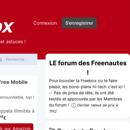
Connexion
S’enregistrer
et astuces !
LE forum des Freenautes
!
Pour booster ta Freebox ou te faire
Free Mobile
plaisir, les bons-plans hi-tech c'est ici !
✅ Pas de prise de tête, ils ont été
enouvelable, top !
testés et approuvés par les Membres
du forum !
Dernier relevé de prix à
pels illimités à
7h12
99
€
ir sur Amazon