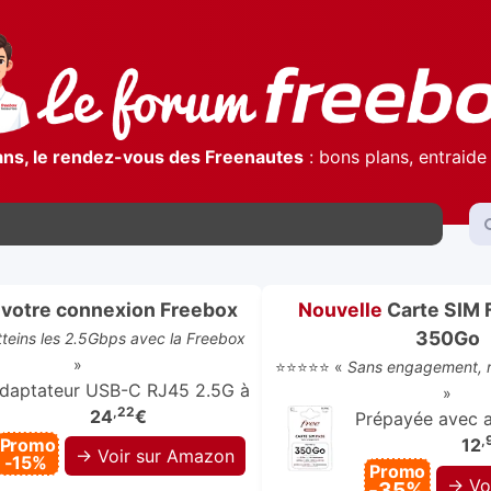
ans, le rendez-vous des Freenautes
: bons plans, entraide 
votre connexion Freebox
Nouvelle
Carte SIM 
350Go
atteins les 2.5Gbps avec la Freebox
»
⭐⭐⭐⭐⭐ «
Sans engagement, r
daptateur USB-C RJ45 2.5G à
»
,22
24
€
Prépayée avec ap
,
Promo
12
→ Voir sur Amazon
-15%
Promo
→ Vo
-35%