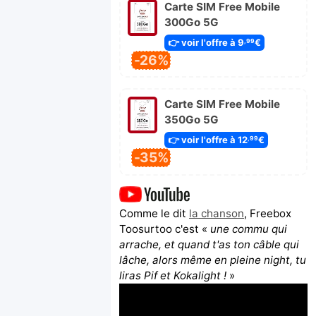
Carte SIM Free Mobile
300Go 5G
👉 voir l'offre à 9
€
,99
-26%
Carte SIM Free Mobile
350Go 5G
👉 voir l'offre à 12
€
,99
-35%
Comme le dit
la chanson
, Freebox
Toosurtoo c'est «
une commu qui
arrache, et quand t'as ton câble qui
lâche, alors même en pleine night, tu
liras Pif et Kokalight !
»