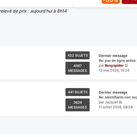
relevé de prix : aujourd'hui à 8h14
422 SUJETS
Dernier message
Re: pas de ligne active 
Voir
par
Busyspider
4567
le
13 mai 2026, 10:24
MESSAGES
derni
mess
441 SUJETS
Dernier message
Re: identifiants non re
Voir
par
Jacquet
3629
le
11 juillet 2026, 08:58
MESSAGES
dernier
messag