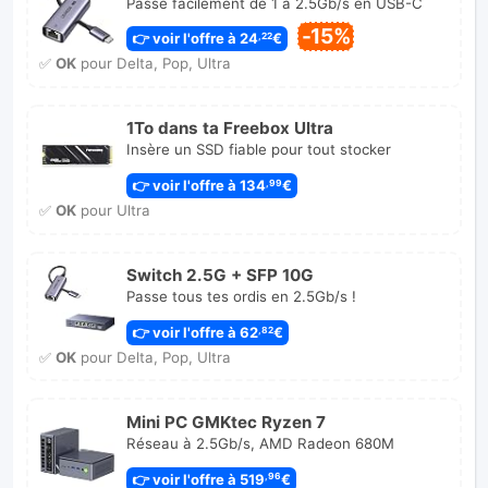
Passe facilement de 1 à 2.5Gb/s en USB-C
-15%
👉 voir l'offre à 24
€
,22
✅
OK
pour Delta, Pop, Ultra
1To dans ta Freebox Ultra
Insère un SSD fiable pour tout stocker
👉 voir l'offre à 134
€
,99
✅
OK
pour Ultra
Switch 2.5G + SFP 10G
Passe tous tes ordis en 2.5Gb/s !
👉 voir l'offre à 62
€
,82
✅
OK
pour Delta, Pop, Ultra
Mini PC GMKtec Ryzen 7
Réseau à 2.5Gb/s, AMD Radeon 680M
👉 voir l'offre à 519
€
,96