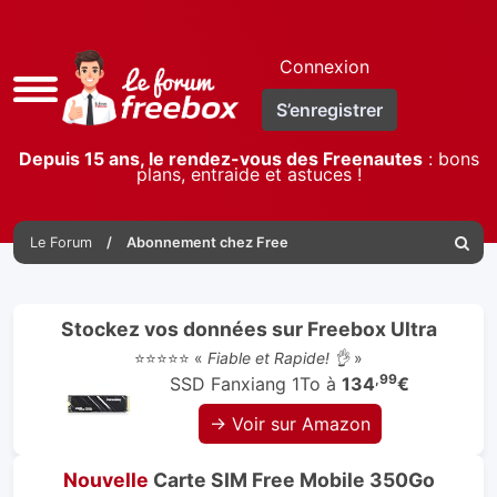
Connexion
Accès
S’enregistrer
rapide
Depuis 15 ans, le rendez-vous des Freenautes
: bons
plans, entraide et astuces !
Le Forum
Abonnement chez Free
Reche
Stockez vos données sur Freebox Ultra
⭐⭐⭐⭐⭐ «
Fiable et Rapide! 👌
»
,99
SSD Fanxiang 1To à
134
€
→ Voir sur Amazon
Nouvelle
Carte SIM Free Mobile 350Go