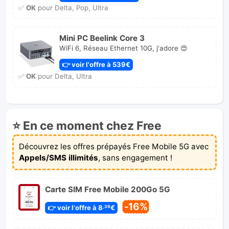
✅
OK
pour Delta, Pop, Ultra
Mini PC Beelink Core 3
WiFi 6, Réseau Ethernet 10G, j'adore 😍
👉 voir l'offre à 539€
✅
OK
pour Delta, Ultra
⭐ En ce moment chez Free
Découvrez les offres prépayés Free Mobile 5G avec
Appels/SMS illimités
, sans engagement !
Carte SIM Free Mobile 200Go 5G
-16%
👉 voir l'offre à 8
€
,39