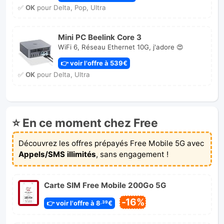
✅
OK
pour Delta, Pop, Ultra
Mini PC Beelink Core 3
WiFi 6, Réseau Ethernet 10G, j'adore 😍
👉 voir l'offre à 539€
✅
OK
pour Delta, Ultra
⭐ En ce moment chez Free
Découvrez les offres prépayés Free Mobile 5G avec
Appels/SMS illimités
, sans engagement !
Carte SIM Free Mobile 200Go 5G
-16%
👉 voir l'offre à 8
€
,39