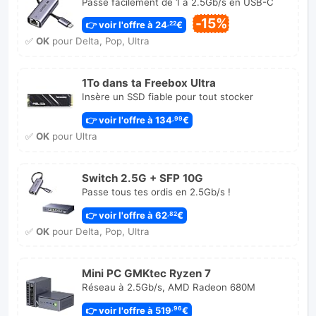
Passe facilement de 1 à 2.5Gb/s en USB-C
-15%
👉 voir l'offre à 24
€
,22
✅
OK
pour Delta, Pop, Ultra
1To dans ta Freebox Ultra
Insère un SSD fiable pour tout stocker
👉 voir l'offre à 134
€
,99
✅
OK
pour Ultra
Switch 2.5G + SFP 10G
Passe tous tes ordis en 2.5Gb/s !
👉 voir l'offre à 62
€
,82
✅
OK
pour Delta, Pop, Ultra
Mini PC GMKtec Ryzen 7
Réseau à 2.5Gb/s, AMD Radeon 680M
👉 voir l'offre à 519
€
,96