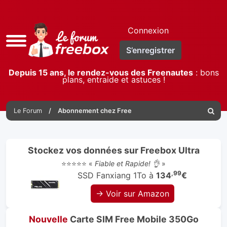
Connexion
Accès
S’enregistrer
rapide
Depuis 15 ans, le rendez-vous des Freenautes
: bons
plans, entraide et astuces !
Le Forum
Abonnement chez Free
Reche
Stockez vos données sur Freebox Ultra
⭐⭐⭐⭐⭐ «
Fiable et Rapide! 👌
»
,99
SSD Fanxiang 1To à
134
€
→ Voir sur Amazon
Nouvelle
Carte SIM Free Mobile 350Go