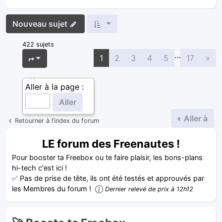
Nouveau sujet
422 sujets
…
Sui
Page
1
sur
17
1
2
3
4
5
17
»
Aller à la page :
Aller à
Retourner à l’index du forum
LE forum des Freenautes !
Pour booster ta Freebox ou te faire plaisir, les bons-plans
hi-tech c'est ici !
✅ Pas de prise de tête, ils ont été testés et approuvés par
les Membres du forum !
Dernier relevé de prix à 12h12