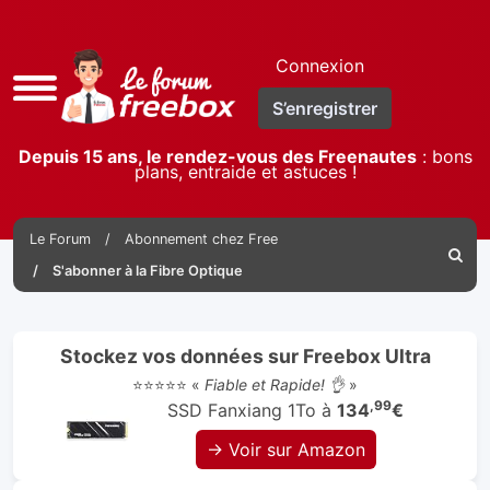
Connexion
Accès
S’enregistrer
rapide
Depuis 15 ans, le rendez-vous des Freenautes
: bons
plans, entraide et astuces !
Le Forum
Abonnement chez Free
Reche
S'abonner à la Fibre Optique
Stockez vos données sur Freebox Ultra
⭐⭐⭐⭐⭐ «
Fiable et Rapide! 👌
»
,99
SSD Fanxiang 1To à
134
€
→ Voir sur Amazon