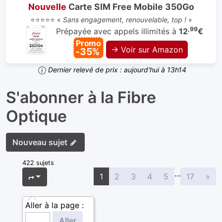
Nouvelle
Carte SIM Free Mobile 350Go
⭐⭐⭐⭐⭐ «
Sans engagement, renouvelable, top !
»
,99
Prépayée avec appels illimités à
12
€
Promo
→ Voir sur Amazon
-35%
Dernier relevé de prix : aujourd'hui à 13h14
S'abonner à la Fibre
Optique
Nouveau sujet
422 sujets
…
Sui
Page
1
sur
17
1
2
3
4
5
17
»
Aller à la page :