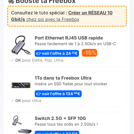
🚀 Booste ta Freebox
Consultez le tuto spécial :
Créer un RÉSEAU 10
Gbit/s
chez soi avec la Freebox
Port Ethernet RJ45 USB rapide
Passe facilement de 1 à 2.5Gb/s en USB-C
-15%
👉 voir l'offre à 24
€
,22
✅
OK
pour Delta, Pop, Ultra
1To dans ta Freebox Ultra
Insère un SSD fiable pour tout stocker
👉 voir l'offre à 134
€
,99
✅
OK
pour Ultra
Switch 2.5G + SFP 10G
Passe tous tes ordis en 2.5Gb/s !
👉 voir l'offre à 62
€
,82