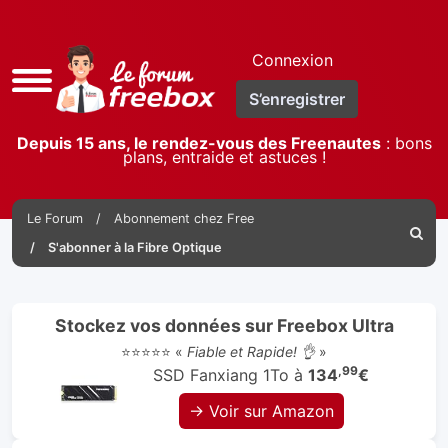
Connexion
Accès
S’enregistrer
rapide
Depuis 15 ans, le rendez-vous des Freenautes
: bons
plans, entraide et astuces !
Le Forum
Abonnement chez Free
Reche
S'abonner à la Fibre Optique
Stockez vos données sur Freebox Ultra
⭐⭐⭐⭐⭐ «
Fiable et Rapide! 👌
»
,99
SSD Fanxiang 1To à
134
€
→ Voir sur Amazon