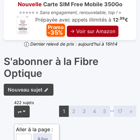
Nouvelle
Carte SIM Free Mobile 350Go
⭐⭐⭐⭐⭐ «
Sans engagement, renouvelable, top !
»
,99
Prépayée avec appels illimités à
12
€
Promo
→ Voir sur Amazon
-35%
Dernier relevé de prix : aujourd'hui à 16h14
S'abonner à la Fibre
Optique
Nouveau sujet
422 sujets
…
Sui
Page
1
sur
17
1
2
3
4
5
17
»
Aller à la page :