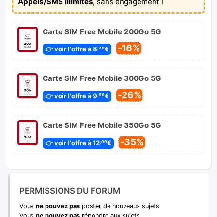
Appels/SMS illimités
, sans engagement !
Carte SIM Free Mobile 200Go 5G
-16%
👉 voir l'offre à 8
€
,39
Carte SIM Free Mobile 300Go 5G
-26%
👉 voir l'offre à 9
€
,99
Carte SIM Free Mobile 350Go 5G
-35%
👉 voir l'offre à 12
€
,99
PERMISSIONS DU FORUM
Vous
ne pouvez pas
poster de nouveaux sujets
Vous
ne pouvez pas
répondre aux sujets