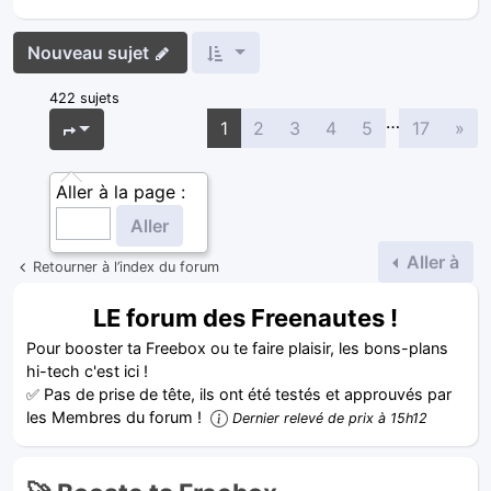
Nouveau sujet
422 sujets
…
Sui
Page
1
sur
17
1
2
3
4
5
17
»
Aller à la page :
Aller à
Retourner à l’index du forum
LE forum des Freenautes !
Pour booster ta Freebox ou te faire plaisir, les bons-plans
hi-tech c'est ici !
✅ Pas de prise de tête, ils ont été testés et approuvés par
les Membres du forum !
Dernier relevé de prix à 15h12