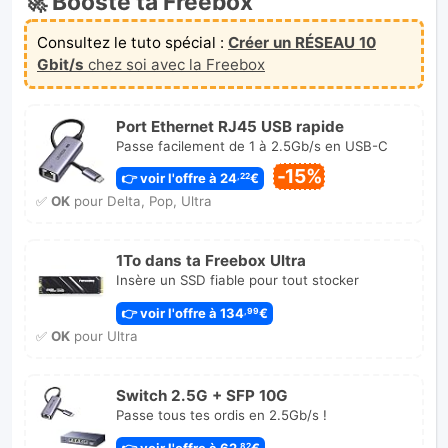
🚀 Booste ta Freebox
Consultez le tuto spécial :
Créer un RÉSEAU 10
Gbit/s
chez soi avec la Freebox
Port Ethernet RJ45 USB rapide
Passe facilement de 1 à 2.5Gb/s en USB-C
-15%
👉 voir l'offre à 24
€
,22
✅
OK
pour Delta, Pop, Ultra
1To dans ta Freebox Ultra
Insère un SSD fiable pour tout stocker
👉 voir l'offre à 134
€
,99
✅
OK
pour Ultra
Switch 2.5G + SFP 10G
Passe tous tes ordis en 2.5Gb/s !
👉 voir l'offre à 62
€
,82