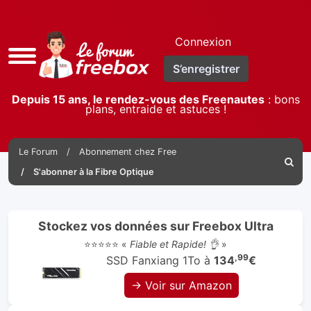
Connexion
Accès
S’enregistrer
rapide
Depuis 15 ans, le rendez-vous des Freenautes
: bons
plans, entraide et astuces !
Le Forum
Abonnement chez Free
Reche
S'abonner à la Fibre Optique
Stockez vos données sur Freebox Ultra
⭐⭐⭐⭐⭐ «
Fiable et Rapide! 👌
»
,99
SSD Fanxiang 1To à
134
€
→ Voir sur Amazon