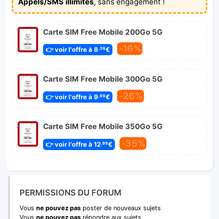
Appels/SMS illimités
, sans engagement !
Carte SIM Free Mobile 200Go 5G
-16%
👉 voir l'offre à 8
€
,39
Carte SIM Free Mobile 300Go 5G
-26%
👉 voir l'offre à 9
€
,99
Carte SIM Free Mobile 350Go 5G
-35%
👉 voir l'offre à 12
€
,99
PERMISSIONS DU FORUM
Vous
ne pouvez pas
poster de nouveaux sujets
Vous
ne pouvez pas
répondre aux sujets