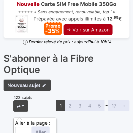
Nouvelle
Carte SIM Free Mobile 350Go
⭐⭐⭐⭐⭐ «
Sans engagement, renouvelable, top !
»
,99
Prépayée avec appels illimités à
12
€
Promo
→ Voir sur Amazon
-35%
Dernier relevé de prix : aujourd'hui à 10h14
S'abonner à la Fibre
Optique
Nouveau sujet
422 sujets
…
Sui
Page
1
sur
17
1
2
3
4
5
17
»
Aller à la page :