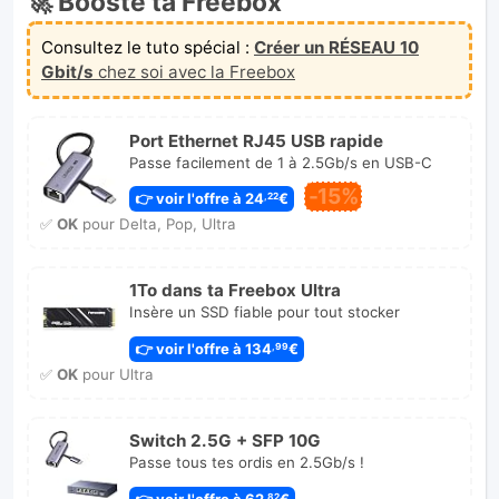
🚀 Booste ta Freebox
Consultez le tuto spécial :
Créer un RÉSEAU 10
Gbit/s
chez soi avec la Freebox
Port Ethernet RJ45 USB rapide
Passe facilement de 1 à 2.5Gb/s en USB-C
-15%
👉 voir l'offre à 24
€
,22
✅
OK
pour Delta, Pop, Ultra
1To dans ta Freebox Ultra
Insère un SSD fiable pour tout stocker
👉 voir l'offre à 134
€
,99
✅
OK
pour Ultra
Switch 2.5G + SFP 10G
Passe tous tes ordis en 2.5Gb/s !
👉 voir l'offre à 62
€
,82