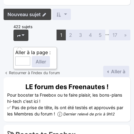
Nouveau sujet
422 sujets
…
Sui
Page
1
sur
17
1
2
3
4
5
17
»
Aller à la page :
Aller à
Retourner à l’index du forum
LE forum des Freenautes !
Pour booster ta Freebox ou te faire plaisir, les bons-plans
hi-tech c'est ici !
✅ Pas de prise de tête, ils ont été testés et approuvés par
les Membres du forum !
Dernier relevé de prix à 9h12