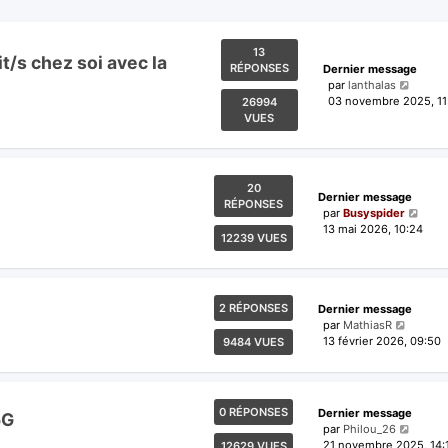
13
/s chez soi avec la
RÉPONSES
Dernier message
par
lanthalas
03 novembre 2025, 11
26994
VUES
20
Dernier message
RÉPONSES
par
Busyspider
13 mai 2026, 10:24
12239 VUES
2 RÉPONSES
Dernier message
par
MathiasR
13 février 2026, 09:50
9484 VUES
0 RÉPONSES
Dernier message
5G
par
Philou_26
21 novembre 2025, 14:
12629 VUES