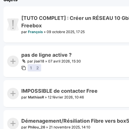
[TUTO COMPLET] : Créer un RÉSEAU 10 Gbit
Freebox
par
François
»
09 octobre 2025, 17:25
pas de ligne active ?
par
jisei18
»
07 avril 2026, 15:30
1
2
IMPOSSIBLE de contacter Free
par
MathiasR
»
12 février 2026, 10:46
Démenagement/Résiliation Fibre vers box
par
Philou_26
»
21 novembre 2025, 14:10