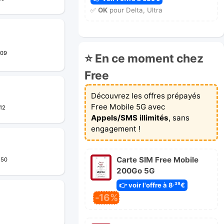
✅
OK
pour Delta, Ultra
:09
⭐ En ce moment chez
Free
Découvrez les offres prépayés
Free Mobile 5G avec
12
Appels/SMS illimités
, sans
engagement !
Carte SIM Free Mobile
:50
200Go 5G
👉 voir l'offre à 8
€
,39
-16%