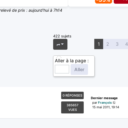
relevé de prix : aujourd'hui à 7h14
422 sujets
Page
1
sur
17
1
2
3
4
Aller à la page :
0 RÉPONSES
Dernier message
par
François
385657
15 mai 2011, 19:14
VUES