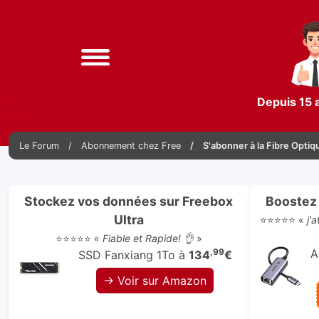
Depuis 15 
Le Forum
Abonnement chez Free
S'abonner à la Fibre Optiq
Stockez vos données sur Freebox
Boostez 
Ultra
⭐⭐⭐⭐⭐ «
j'
⭐⭐⭐⭐⭐ «
Fiable et Rapide! 👌
»
,99
A
SSD Fanxiang 1To à
134
€
→ Voir sur Amazon