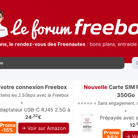
ans, le rendez-vous des Freenautes
: bons plans, entraide 
ue
votre connexion Freebox
Nouvelle
Carte SIM 
350Go
atteins les 2.5Gbps avec la Freebox
»
⭐⭐⭐⭐⭐ «
Sans engagement, r
daptateur USB-C RJ45 2.5G à
»
,22
24
€
Prépayée avec ap
,
Promo
12
→ Voir sur Amazon
-15%
Promo
→ Vo
-35%