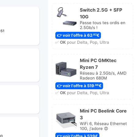
Switch 2.5G + SFP
10G
Passe tous tes ordis en
2.5Gb/s !
:51
👉 voir l'offre à 62
€
,82
✅
OK
pour Delta, Pop, Ultra
Mini PC GMKtec
Ryzen 7
Réseau à 2.5Gb/s, AMD
Radeon 680M
👉 voir l'offre à 519
€
,96
✅
OK
pour Delta, Pop, Ultra
Mini PC Beelink Core
3
WiFi 6, Réseau Ethernet
10G, j'adore 😍
👉 voir l'offre à 539€
10