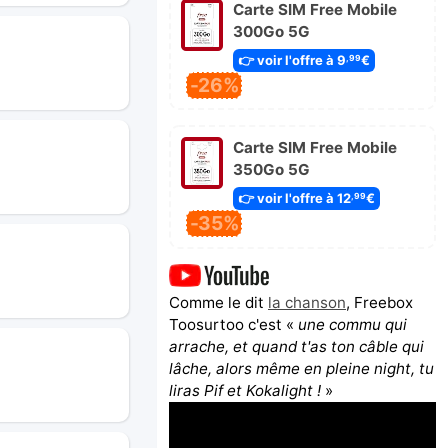
Carte SIM Free Mobile
300Go 5G
👉 voir l'offre à 9
€
,99
-26%
Carte SIM Free Mobile
350Go 5G
👉 voir l'offre à 12
€
,99
-35%
Comme le dit
la chanson
, Freebox
Toosurtoo c'est «
une commu qui
arrache, et quand t'as ton câble qui
lâche, alors même en pleine night, tu
liras Pif et Kokalight !
»