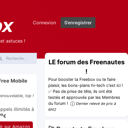
Connexion
S’enregistrer
et astuces !
LE forum des Freenautes
!
Pour booster ta Freebox ou te faire
Free Mobile
plaisir, les bons-plans hi-tech c'est ici !
✅ Pas de prise de tête, ils ont été
enouvelable, top !
testés et approuvés par les Membres
du forum !
Dernier relevé de prix à
pels illimités à
6h12
99
€
ir sur Amazon