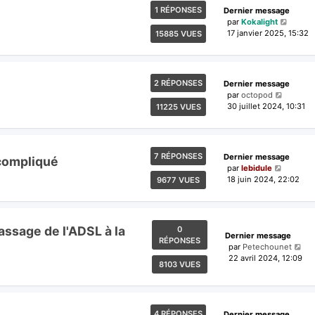
1 RÉPONSES
Dernier message
par
Kokalight
17 janvier 2025, 15:32
15885 VUES
2 RÉPONSES
Dernier message
par
octopod
30 juillet 2024, 10:31
11225 VUES
7 RÉPONSES
Dernier message
compliqué
par
lebidule
18 juin 2024, 22:02
9677 VUES
assage de l'ADSL à la
0
Dernier message
RÉPONSES
par
Petechounet
22 avril 2024, 12:09
8103 VUES
4 RÉPONSES
Dernier message