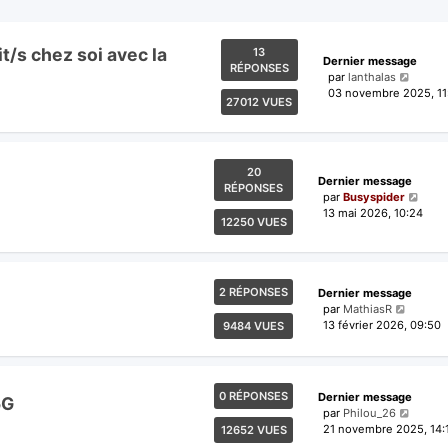
/s chez soi avec la
13
Dernier message
RÉPONSES
par
lanthalas
03 novembre 2025, 11
27012 VUES
20
Dernier message
RÉPONSES
par
Busyspider
13 mai 2026, 10:24
12250 VUES
2 RÉPONSES
Dernier message
par
MathiasR
13 février 2026, 09:50
9484 VUES
0 RÉPONSES
Dernier message
5G
par
Philou_26
21 novembre 2025, 14:
12652 VUES