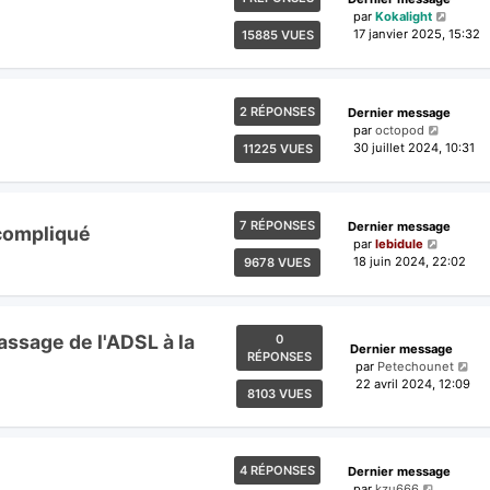
par
Kokalight
17 janvier 2025, 15:32
15885 VUES
2 RÉPONSES
Dernier message
par
octopod
30 juillet 2024, 10:31
11225 VUES
7 RÉPONSES
Dernier message
compliqué
par
lebidule
18 juin 2024, 22:02
9678 VUES
assage de l'ADSL à la
0
Dernier message
RÉPONSES
par
Petechounet
22 avril 2024, 12:09
8103 VUES
4 RÉPONSES
Dernier message
par
kzu666