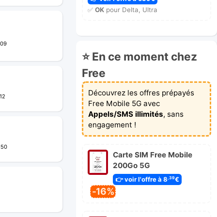
✅
OK
pour Delta, Ultra
:09
⭐ En ce moment chez
Free
Découvrez les offres prépayés
12
Free Mobile 5G avec
Appels/SMS illimités
, sans
engagement !
:50
Carte SIM Free Mobile
200Go 5G
👉 voir l'offre à 8
€
,39
-16%