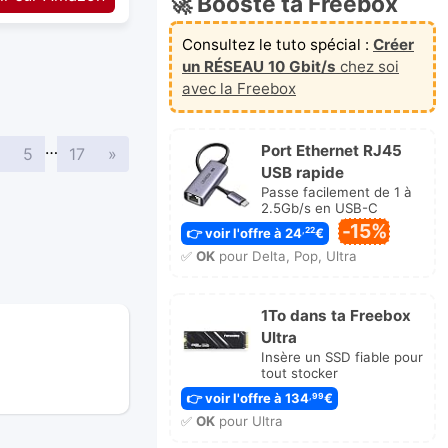
🚀 Booste ta Freebox
Consultez le tuto spécial :
Créer
un RÉSEAU 10 Gbit/s
chez soi
avec la Freebox
…
Port Ethernet RJ45
Suivante
5
17
»
USB rapide
Passe facilement de 1 à
2.5Gb/s en USB-C
-15%
👉 voir l'offre à 24
€
,22
✅
OK
pour Delta, Pop, Ultra
1To dans ta Freebox
Ultra
Insère un SSD fiable pour
tout stocker
👉 voir l'offre à 134
€
,99
✅
OK
pour Ultra