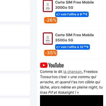
Carte SIM Free Mobile
300Go 5G
👉 voir l'offre à 9
€
,99
-26%
Carte SIM Free Mobile
350Go 5G
👉 voir l'offre à 12
€
,99
-35%
Comme le dit
la chanson
, Freebox
Toosurtoo c'est «
une commu qui
arrache, et quand t'as ton câble qui
lâche, alors même en pleine night, tu
liras Pif et Kokalight !
»