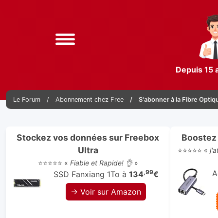
Depuis 15 
Le Forum
Abonnement chez Free
S'abonner à la Fibre Optiq
Stockez vos données sur Freebox
Boostez 
Ultra
⭐⭐⭐⭐⭐ «
j'
⭐⭐⭐⭐⭐ «
Fiable et Rapide! 👌
»
,99
A
SSD Fanxiang 1To à
134
€
→ Voir sur Amazon