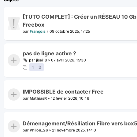
[TUTO COMPLET] : Créer un RÉSEAU 10 Gbit
Freebox
par
François
»
09 octobre 2025, 17:25
pas de ligne active ?
par
jisei18
»
07 avril 2026, 15:30
1
2
IMPOSSIBLE de contacter Free
par
MathiasR
»
12 février 2026, 10:46
Démenagement/Résiliation Fibre vers box
par
Philou_26
»
21 novembre 2025, 14:10