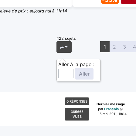
relevé de prix : aujourd'hui à 11h14
422 sujets
Page
1
sur
17
1
2
3
4
Aller à la page :
0 RÉPONSES
Dernier message
par
François
385665
15 mai 2011, 19:14
VUES