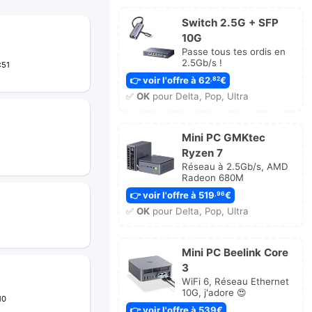
Switch 2.5G + SFP
10G
Passe tous tes ordis en
2.5Gb/s !
:51
👉 voir l'offre à 62
€
,82
✅
OK
pour Delta, Pop, Ultra
Mini PC GMKtec
Ryzen 7
Réseau à 2.5Gb/s, AMD
Radeon 680M
👉 voir l'offre à 519
€
,96
✅
OK
pour Delta, Pop, Ultra
Mini PC Beelink Core
3
WiFi 6, Réseau Ethernet
10G, j'adore 😍
10
👉 voir l'offre à 539€