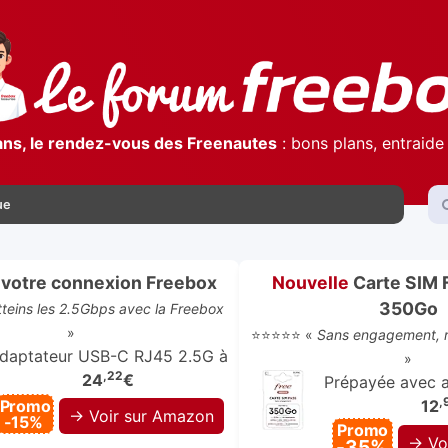
ans, le rendez-vous des Freenautes
: bons plans, entraide 
ue
votre connexion Freebox
Nouvelle
Carte SIM 
350Go
atteins les 2.5Gbps avec la Freebox
»
⭐⭐⭐⭐⭐ «
Sans engagement, r
daptateur USB-C RJ45 2.5G à
»
,22
24
€
Prépayée avec ap
,
Promo
12
→ Voir sur Amazon
-15%
Promo
→ Vo
-35%