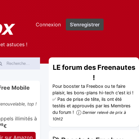
Connexion
S’enregistrer
et astuces !
LE forum des Freenautes
!
Pour booster ta Freebox ou te faire
Free Mobile
plaisir, les bons-plans hi-tech c'est ici !
✅ Pas de prise de tête, ils ont été
enouvelable, top !
testés et approuvés par les Membres
du forum !
Dernier relevé de prix à
pels illimités à
10h12
99
€
ir sur Amazon