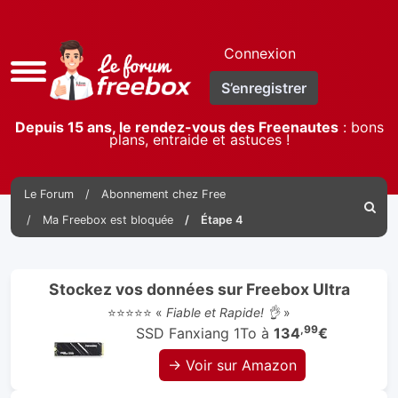
Connexion
Accès
S’enregistrer
rapide
Depuis 15 ans, le rendez-vous des Freenautes
: bons
plans, entraide et astuces !
Le Forum
Abonnement chez Free
Reche
Ma Freebox est bloquée
Étape 4
Stockez vos données sur Freebox Ultra
⭐⭐⭐⭐⭐ «
Fiable et Rapide! 👌
»
,99
SSD Fanxiang 1To à
134
€
→ Voir sur Amazon