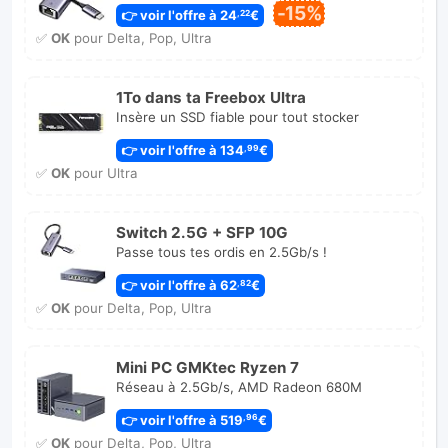
-15%
👉 voir l'offre à 24
€
,22
✅
OK
pour Delta, Pop, Ultra
1To dans ta Freebox Ultra
Insère un SSD fiable pour tout stocker
👉 voir l'offre à 134
€
,99
✅
OK
pour Ultra
Switch 2.5G + SFP 10G
Passe tous tes ordis en 2.5Gb/s !
👉 voir l'offre à 62
€
,82
✅
OK
pour Delta, Pop, Ultra
Mini PC GMKtec Ryzen 7
Réseau à 2.5Gb/s, AMD Radeon 680M
👉 voir l'offre à 519
€
,96
✅
OK
pour Delta, Pop, Ultra