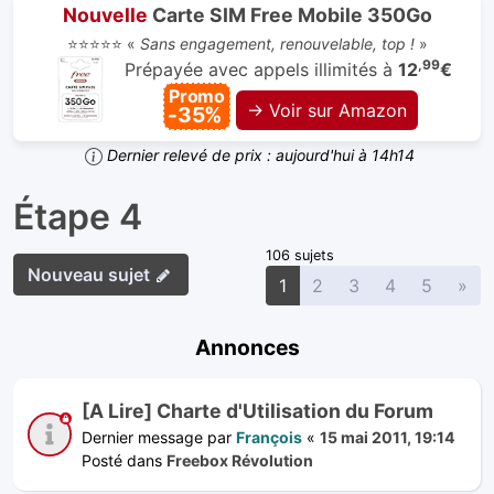
Nouvelle
Carte SIM Free Mobile 350Go
⭐⭐⭐⭐⭐ «
Sans engagement, renouvelable, top !
»
,99
Prépayée avec appels illimités à
12
€
Promo
→ Voir sur Amazon
-35%
Dernier relevé de prix : aujourd'hui à 14h14
Étape 4
106 sujets
Nouveau sujet
Sui
1
2
3
4
5
»
Annonces
[A Lire] Charte d'Utilisation du Forum
Dernier message par
François
«
15 mai 2011, 19:14
Posté dans
Freebox Révolution