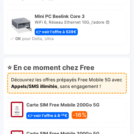
Mini PC Beelink Core 3
WiFi 6, Réseau Ethernet 10G, j'adore 😍
👉 voir l'offre à 539€
✅
OK
pour Delta, Ultra
⭐ En ce moment chez Free
Découvrez les offres prépayés Free Mobile 5G avec
Appels/SMS illimités
, sans engagement !
Carte SIM Free Mobile 200Go 5G
-16%
👉 voir l'offre à 8
€
,39
Carte SIM Free Mobile 300Go 5G