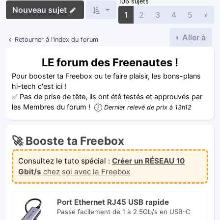
106 sujets
Nouveau sujet
Sui
1
2
3
4
5
»
Aller à
Retourner à l’index du forum
LE forum des Freenautes !
Pour booster ta Freebox ou te faire plaisir, les bons-plans
hi-tech c'est ici !
✅ Pas de prise de tête, ils ont été testés et approuvés par
les Membres du forum !
Dernier relevé de prix à 13h12
🚀 Booste ta Freebox
Consultez le tuto spécial :
Créer un RÉSEAU 10
Gbit/s
chez soi avec la Freebox
Port Ethernet RJ45 USB rapide
Passe facilement de 1 à 2.5Gb/s en USB-C