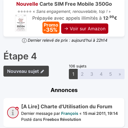
Nouvelle
Carte SIM Free Mobile 350Go
⭐⭐⭐⭐⭐ «
Sans engagement, renouvelable, top !
»
,99
Prépayée avec appels illimités à
12
€
Promo
→ Voir sur Amazon
-35%
Dernier relevé de prix : aujourd'hui à 22h14
Étape 4
106 sujets
Nouveau sujet
Sui
1
2
3
4
5
»
Annonces
[A Lire] Charte d'Utilisation du Forum
Dernier message par
François
«
15 mai 2011, 19:14
Posté dans
Freebox Révolution