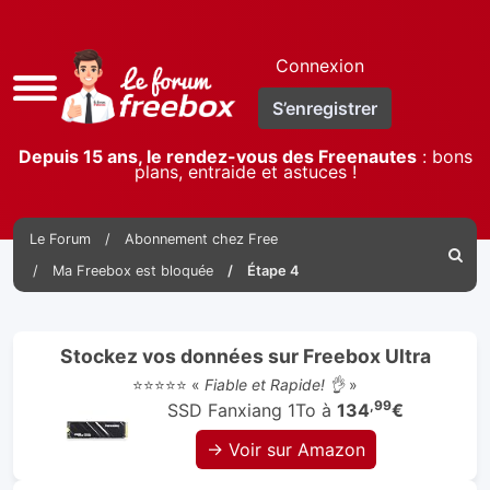
Connexion
Accès
S’enregistrer
rapide
Depuis 15 ans, le rendez-vous des Freenautes
: bons
plans, entraide et astuces !
Le Forum
Abonnement chez Free
Reche
Ma Freebox est bloquée
Étape 4
Stockez vos données sur Freebox Ultra
⭐⭐⭐⭐⭐ «
Fiable et Rapide! 👌
»
,99
SSD Fanxiang 1To à
134
€
→ Voir sur Amazon