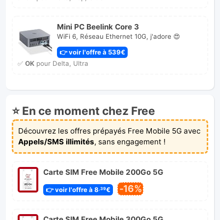
Mini PC Beelink Core 3
WiFi 6, Réseau Ethernet 10G, j'adore 😍
👉 voir l'offre à 539€
✅
OK
pour Delta, Ultra
⭐ En ce moment chez Free
Découvrez les offres prépayés Free Mobile 5G avec
Appels/SMS illimités
, sans engagement !
Carte SIM Free Mobile 200Go 5G
-16%
👉 voir l'offre à 8
€
,39
Carte SIM Free Mobile 300Go 5G