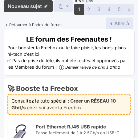
106 sujets
Nouveau sujet
Sui
1
2
3
4
5
»
Aller à
Retourner à l’index du forum
LE forum des Freenautes !
Pour booster ta Freebox ou te faire plaisir, les bons-plans
hi-tech c'est ici !
✅ Pas de prise de tête, ils ont été testés et approuvés par
les Membres du forum !
Dernier relevé de prix à 21h12
🚀 Booste ta Freebox
Consultez le tuto spécial :
Créer un RÉSEAU 10
Gbit/s
chez soi avec la Freebox
Port Ethernet RJ45 USB rapide
Passe facilement de 1 à 2.5Gb/s en USB-C