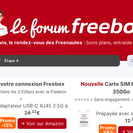
ans, le rendez-vous des Freenautes
: bons plans, entraide 
Étape 4
votre connexion Freebox
Nouvelle
Carte SIM 
350Go
atteins les 2.5Gbps avec la Freebox
»
⭐⭐⭐⭐⭐ «
Sans engagement, r
daptateur USB-C RJ45 2.5G à
»
,22
24
€
Prépayée avec ap
,
Promo
12
→ Voir sur Amazon
-15%
Promo
→ Vo
-35%