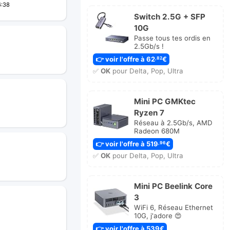
6:38
Switch 2.5G + SFP
10G
Passe tous tes ordis en
2.5Gb/s !
👉 voir l'offre à 62
€
,82
✅
OK
pour Delta, Pop, Ultra
Mini PC GMKtec
Ryzen 7
Réseau à 2.5Gb/s, AMD
Radeon 680M
👉 voir l'offre à 519
€
,96
✅
OK
pour Delta, Pop, Ultra
Mini PC Beelink Core
3
WiFi 6, Réseau Ethernet
10G, j'adore 😍
👉 voir l'offre à 539€