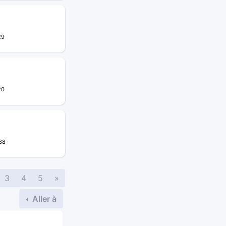
29
20
38
Suivante
3
4
5
»
Aller à