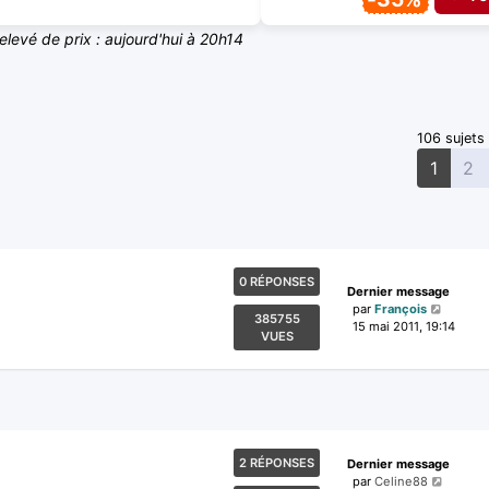
elevé de prix : aujourd'hui à 20h14
106 sujets
1
2
0 RÉPONSES
Dernier message
par
François
385755
15 mai 2011, 19:14
VUES
2 RÉPONSES
Dernier message
par
Celine88