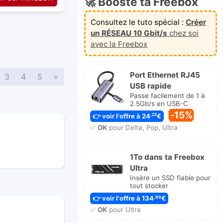
🚀 Booste ta Freebox
Consultez le tuto spécial :
Créer
un RÉSEAU 10 Gbit/s
chez soi
avec la Freebox
Port Ethernet RJ45
Suivante
3
4
5
»
USB rapide
Passe facilement de 1 à
2.5Gb/s en USB-C
-15%
👉 voir l'offre à 24
€
,22
✅
OK
pour Delta, Pop, Ultra
1To dans ta Freebox
Ultra
Insère un SSD fiable pour
tout stocker
👉 voir l'offre à 134
€
,99
✅
OK
pour Ultra