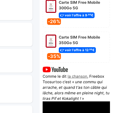
Carte SIM Free Mobile
300Go 5G
👉 voir l'offre à 9
€
,99
-26%
Carte SIM Free Mobile
350Go 5G
👉 voir l'offre à 12
€
,99
-35%
Comme le dit
la chanson
, Freebox
Toosurtoo c'est «
une commu qui
arrache, et quand t'as ton câble qui
lâche, alors même en pleine night, tu
liras Pif et Kokalight !
»