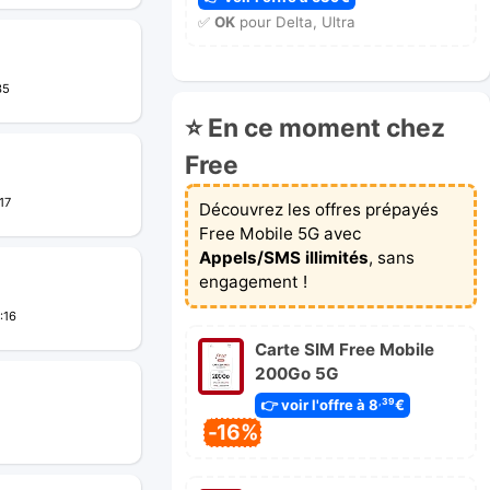
✅
OK
pour Delta, Ultra
35
⭐ En ce moment chez
Free
17
Découvrez les offres prépayés
Free Mobile 5G avec
Appels/SMS illimités
, sans
engagement !
:16
Carte SIM Free Mobile
200Go 5G
👉 voir l'offre à 8
€
,39
-16%