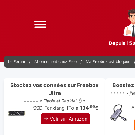
Depuis 15 
Le Forum
Abonnement chez Free
Ma Freebox est bloquée
Stockez vos données sur Freebox
Boostez 
Ultra
⭐⭐⭐⭐⭐ «
j'
⭐⭐⭐⭐⭐ «
Fiable et Rapide! 👌
»
,99
A
SSD Fanxiang 1To à
134
€
→ Voir sur Amazon