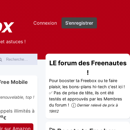
Connexion
S’enregistrer
et astuces !
LE forum des Freenautes
!
Pour booster ta Freebox ou te faire
Free Mobile
plaisir, les bons-plans hi-tech c'est ici !
✅ Pas de prise de tête, ils ont été
enouvelable, top !
testés et approuvés par les Membres
du forum !
Dernier relevé de prix à
pels illimités à
19h12
99
€
ir sur Amazon