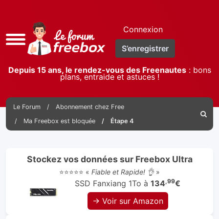
Connexion
Accès
S’enregistrer
rapide
Depuis 15 ans, le rendez-vous des Freenautes
: bons
plans, entraide et astuces !
Le Forum
Abonnement chez Free
Reche
Ma Freebox est bloquée
Étape 4
Stockez vos données sur Freebox Ultra
⭐⭐⭐⭐⭐ «
Fiable et Rapide! 👌
»
,99
SSD Fanxiang 1To à
134
€
→ Voir sur Amazon