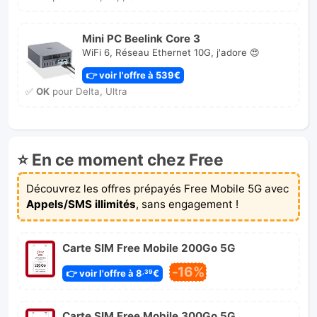
Mini PC Beelink Core 3
WiFi 6, Réseau Ethernet 10G, j'adore 😍
👉 voir l'offre à 539€
✅
OK
pour Delta, Ultra
⭐ En ce moment chez Free
Découvrez les offres prépayés Free Mobile 5G avec
Appels/SMS illimités
, sans engagement !
Carte SIM Free Mobile 200Go 5G
-16%
👉 voir l'offre à 8
€
,39
Carte SIM Free Mobile 300Go 5G