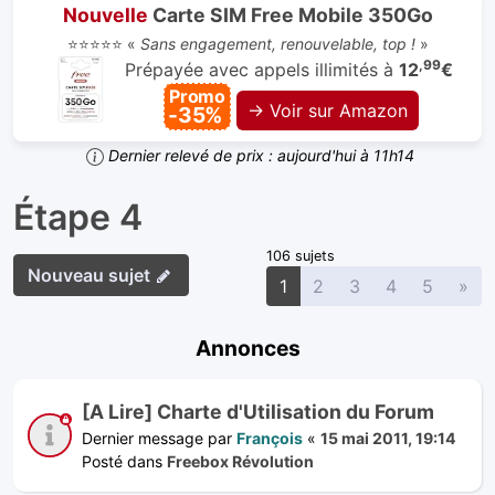
Nouvelle
Carte SIM Free Mobile 350Go
⭐⭐⭐⭐⭐ «
Sans engagement, renouvelable, top !
»
,99
Prépayée avec appels illimités à
12
€
Promo
→ Voir sur Amazon
-35%
Dernier relevé de prix : aujourd'hui à 11h14
Étape 4
106 sujets
Nouveau sujet
Sui
1
2
3
4
5
»
Annonces
[A Lire] Charte d'Utilisation du Forum
Dernier message par
François
«
15 mai 2011, 19:14
Posté dans
Freebox Révolution