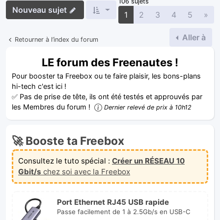
106 sujets
Nouveau sujet
Sui
1
2
3
4
5
»
Aller à
Retourner à l’index du forum
LE forum des Freenautes !
Pour booster ta Freebox ou te faire plaisir, les bons-plans
hi-tech c'est ici !
✅ Pas de prise de tête, ils ont été testés et approuvés par
les Membres du forum !
Dernier relevé de prix à 10h12
🚀 Booste ta Freebox
Consultez le tuto spécial :
Créer un RÉSEAU 10
Gbit/s
chez soi avec la Freebox
Port Ethernet RJ45 USB rapide
Passe facilement de 1 à 2.5Gb/s en USB-C