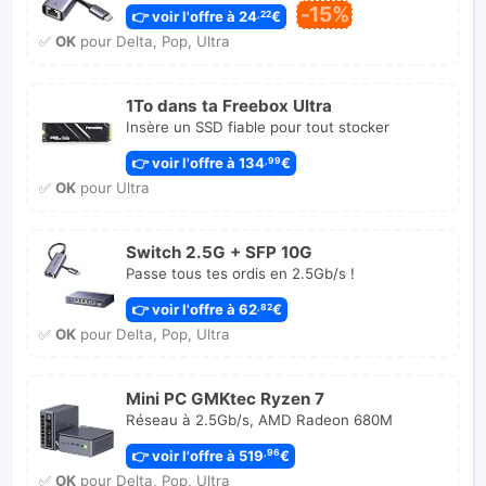
-15%
👉 voir l'offre à 24
€
,22
✅
OK
pour Delta, Pop, Ultra
1To dans ta Freebox Ultra
Insère un SSD fiable pour tout stocker
👉 voir l'offre à 134
€
,99
✅
OK
pour Ultra
Switch 2.5G + SFP 10G
Passe tous tes ordis en 2.5Gb/s !
👉 voir l'offre à 62
€
,82
✅
OK
pour Delta, Pop, Ultra
Mini PC GMKtec Ryzen 7
Réseau à 2.5Gb/s, AMD Radeon 680M
👉 voir l'offre à 519
€
,96
✅
OK
pour Delta, Pop, Ultra