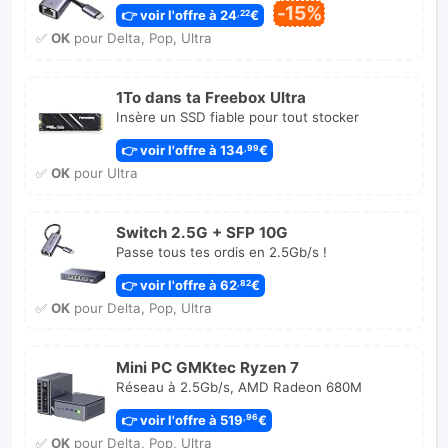
-15%
👉 voir l'offre à 24
€
,22
✅
OK
pour Delta, Pop, Ultra
1To dans ta Freebox Ultra
Insère un SSD fiable pour tout stocker
👉 voir l'offre à 134
€
,99
✅
OK
pour Ultra
Switch 2.5G + SFP 10G
Passe tous tes ordis en 2.5Gb/s !
👉 voir l'offre à 62
€
,82
✅
OK
pour Delta, Pop, Ultra
Mini PC GMKtec Ryzen 7
Réseau à 2.5Gb/s, AMD Radeon 680M
👉 voir l'offre à 519
€
,96
✅
OK
pour Delta, Pop, Ultra