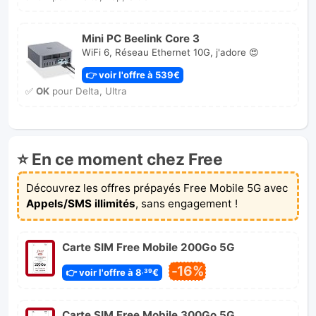
Mini PC Beelink Core 3
WiFi 6, Réseau Ethernet 10G, j'adore 😍
👉 voir l'offre à 539€
✅
OK
pour Delta, Ultra
⭐ En ce moment chez Free
Découvrez les offres prépayés Free Mobile 5G avec
Appels/SMS illimités
, sans engagement !
Carte SIM Free Mobile 200Go 5G
-16%
👉 voir l'offre à 8
€
,39
Carte SIM Free Mobile 300Go 5G