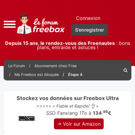
Connexion
Accès
S’enregistrer
rapide
Depuis 15 ans, le rendez-vous des Freenautes
: bons
plans, entraide et astuces !
Le Forum
Abonnement chez Free
Reche
Ma Freebox est bloquée
Étape 4
Stockez vos données sur Freebox Ultra
⭐⭐⭐⭐⭐ «
Fiable et Rapide! 👌
»
,99
SSD Fanxiang 1To à
134
€
→ Voir sur Amazon