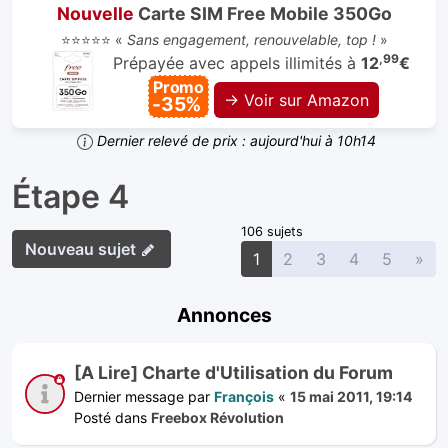
Nouvelle
Carte SIM Free Mobile 350Go
⭐⭐⭐⭐⭐ «
Sans engagement, renouvelable, top !
»
,99
Prépayée avec appels illimités à
12
€
Promo
→ Voir sur Amazon
-35%
Dernier relevé de prix : aujourd'hui à 10h14
Étape 4
106 sujets
Nouveau sujet
Sui
1
2
3
4
5
»
Annonces
[A Lire] Charte d'Utilisation du Forum
Dernier message par
François
«
15 mai 2011, 19:14
Posté dans
Freebox Révolution