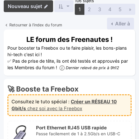
106 sujets
Nouveau sujet
Sui
1
2
3
4
5
»
Aller à
Retourner à l’index du forum
LE forum des Freenautes !
Pour booster ta Freebox ou te faire plaisir, les bons-plans
hi-tech c'est ici !
✅ Pas de prise de tête, ils ont été testés et approuvés par
les Membres du forum !
Dernier relevé de prix à 9h12
🚀 Booste ta Freebox
Consultez le tuto spécial :
Créer un RÉSEAU 10
Gbit/s
chez soi avec la Freebox
Port Ethernet RJ45 USB rapide
Passe facilement de 1 à 2.5Gb/s en USB-C