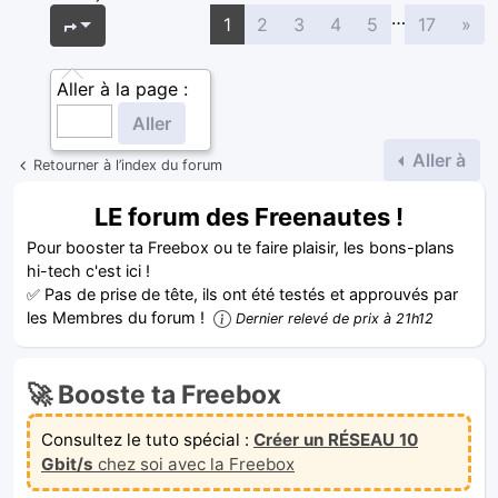
…
Sui
Page
1
sur
17
1
2
3
4
5
17
»
Aller à la page :
Aller à
Retourner à l’index du forum
LE forum des Freenautes !
Pour booster ta Freebox ou te faire plaisir, les bons-plans
hi-tech c'est ici !
✅ Pas de prise de tête, ils ont été testés et approuvés par
les Membres du forum !
Dernier relevé de prix à 21h12
🚀 Booste ta Freebox
Consultez le tuto spécial :
Créer un RÉSEAU 10
Gbit/s
chez soi avec la Freebox