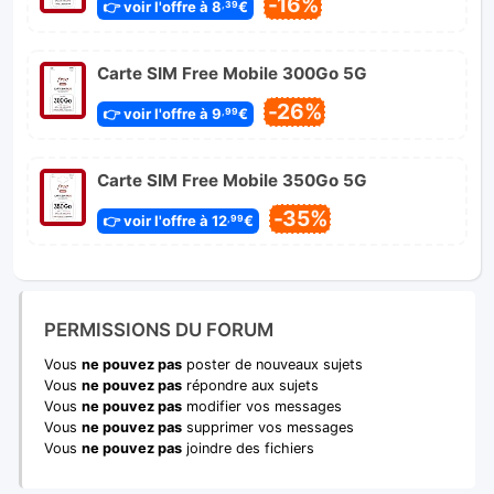
-16%
👉 voir l'offre à 8
€
,39
Carte SIM Free Mobile 300Go 5G
-26%
👉 voir l'offre à 9
€
,99
Carte SIM Free Mobile 350Go 5G
-35%
👉 voir l'offre à 12
€
,99
PERMISSIONS DU FORUM
Vous
ne pouvez pas
poster de nouveaux sujets
Vous
ne pouvez pas
répondre aux sujets
Vous
ne pouvez pas
modifier vos messages
Vous
ne pouvez pas
supprimer vos messages
Vous
ne pouvez pas
joindre des fichiers