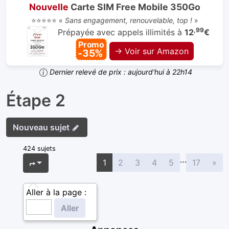
Nouvelle
Carte SIM Free Mobile 350Go
⭐⭐⭐⭐⭐ «
Sans engagement, renouvelable, top !
»
,99
Prépayée avec appels illimités à
12
€
Promo
→ Voir sur Amazon
-35%
Dernier relevé de prix : aujourd'hui à 22h14
Étape 2
Nouveau sujet
424 sujets
…
Sui
Page
1
sur
17
1
2
3
4
5
17
»
Aller à la page :