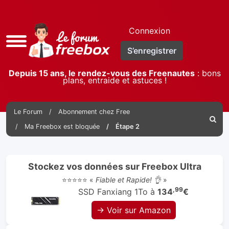
Connexion
Accès
S’enregistrer
rapide
Depuis 15 ans, le rendez-vous des Freenautes
: bons
plans, entraide et astuces !
Le Forum
Abonnement chez Free
Reche
Ma Freebox est bloquée
Étape 2
Stockez vos données sur Freebox Ultra
⭐⭐⭐⭐⭐ «
Fiable et Rapide! 👌
»
,99
SSD Fanxiang 1To à
134
€
→ Voir sur Amazon