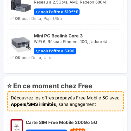
Réseau à 2.5Gb/s, AMD Radeon 680M
👉 voir l'offre à 519
€
,96
✅
OK
pour Delta, Pop, Ultra
Mini PC Beelink Core 3
WiFi 6, Réseau Ethernet 10G, j'adore 😍
👉 voir l'offre à 539€
✅
OK
pour Delta, Ultra
⭐ En ce moment chez Free
Découvrez les offres prépayés Free Mobile 5G avec
Appels/SMS illimités
, sans engagement !
Carte SIM Free Mobile 200Go 5G