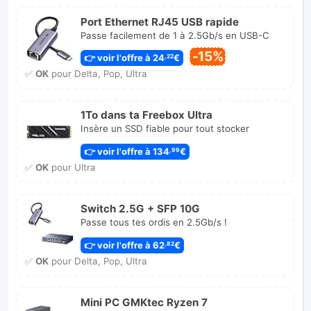
Port Ethernet RJ45 USB rapide
Passe facilement de 1 à 2.5Gb/s en USB-C
-15%
👉 voir l'offre à 24
€
,22
✅
OK
pour Delta, Pop, Ultra
1To dans ta Freebox Ultra
Insère un SSD fiable pour tout stocker
👉 voir l'offre à 134
€
,99
✅
OK
pour Ultra
Switch 2.5G + SFP 10G
Passe tous tes ordis en 2.5Gb/s !
👉 voir l'offre à 62
€
,82
✅
OK
pour Delta, Pop, Ultra
Mini PC GMKtec Ryzen 7