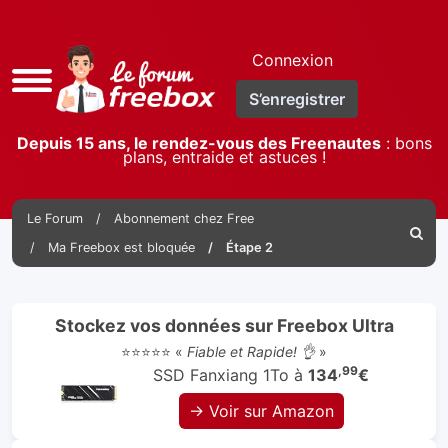
Connexion
Accès
S’enregistrer
rapide
Depuis 15 ans, le rendez-vous des Freenautes
: bons
plans, entraide et astuces !
Le Forum
Abonnement chez Free
Reche
Ma Freebox est bloquée
Étape 2
Stockez vos données sur Freebox Ultra
⭐⭐⭐⭐⭐ «
Fiable et Rapide! 👌
»
,99
SSD Fanxiang 1To à
134
€
→ Voir sur Amazon