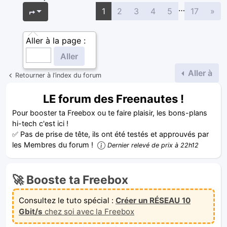
…
Sui
Page
1
sur
17
1
2
3
4
5
17
»
Aller à la page :
Aller à
Retourner à l’index du forum
LE forum des Freenautes !
Pour booster ta Freebox ou te faire plaisir, les bons-plans
hi-tech c'est ici !
✅ Pas de prise de tête, ils ont été testés et approuvés par
les Membres du forum !
Dernier relevé de prix à 22h12
🚀 Booste ta Freebox
Consultez le tuto spécial :
Créer un RÉSEAU 10
Gbit/s
chez soi avec la Freebox