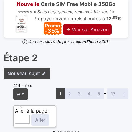
Nouvelle
Carte SIM Free Mobile 350Go
⭐⭐⭐⭐⭐ «
Sans engagement, renouvelable, top !
»
,99
Prépayée avec appels illimités à
12
€
Promo
→ Voir sur Amazon
-35%
Dernier relevé de prix : aujourd'hui à 23h14
Étape 2
Nouveau sujet
424 sujets
…
Sui
Page
1
sur
17
1
2
3
4
5
17
»
Aller à la page :