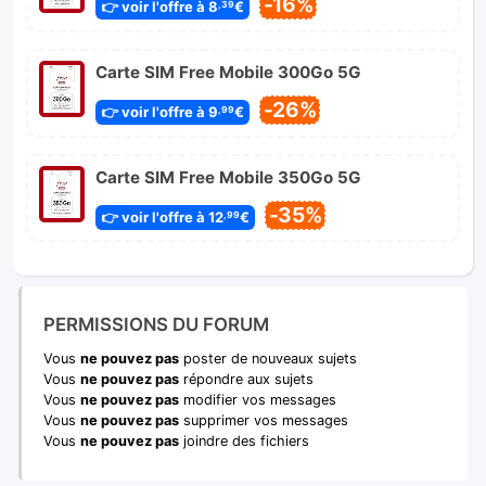
-16%
👉 voir l'offre à 8
€
,39
Carte SIM Free Mobile 300Go 5G
-26%
👉 voir l'offre à 9
€
,99
Carte SIM Free Mobile 350Go 5G
-35%
👉 voir l'offre à 12
€
,99
PERMISSIONS DU FORUM
Vous
ne pouvez pas
poster de nouveaux sujets
Vous
ne pouvez pas
répondre aux sujets
Vous
ne pouvez pas
modifier vos messages
Vous
ne pouvez pas
supprimer vos messages
Vous
ne pouvez pas
joindre des fichiers