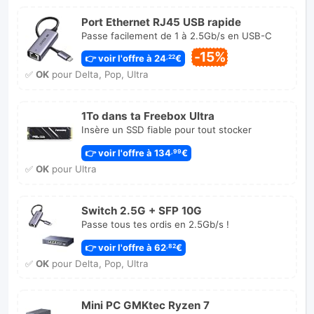
Port Ethernet RJ45 USB rapide
Passe facilement de 1 à 2.5Gb/s en USB-C
-15%
👉 voir l'offre à 24
€
,22
✅
OK
pour Delta, Pop, Ultra
1To dans ta Freebox Ultra
Insère un SSD fiable pour tout stocker
👉 voir l'offre à 134
€
,99
✅
OK
pour Ultra
Switch 2.5G + SFP 10G
Passe tous tes ordis en 2.5Gb/s !
👉 voir l'offre à 62
€
,82
✅
OK
pour Delta, Pop, Ultra
Mini PC GMKtec Ryzen 7