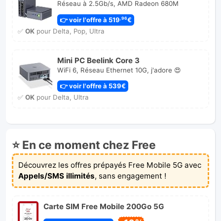
Réseau à 2.5Gb/s, AMD Radeon 680M
👉 voir l'offre à 519
€
,96
✅
OK
pour Delta, Pop, Ultra
Mini PC Beelink Core 3
WiFi 6, Réseau Ethernet 10G, j'adore 😍
👉 voir l'offre à 539€
✅
OK
pour Delta, Ultra
⭐ En ce moment chez Free
Découvrez les offres prépayés Free Mobile 5G avec
Appels/SMS illimités
, sans engagement !
Carte SIM Free Mobile 200Go 5G