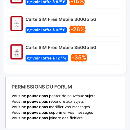
-16%
👉 voir l'offre à 8
€
,39
Carte SIM Free Mobile 300Go 5G
-26%
👉 voir l'offre à 9
€
,99
Carte SIM Free Mobile 350Go 5G
-35%
👉 voir l'offre à 12
€
,99
PERMISSIONS DU FORUM
Vous
ne pouvez pas
poster de nouveaux sujets
Vous
ne pouvez pas
répondre aux sujets
Vous
ne pouvez pas
modifier vos messages
Vous
ne pouvez pas
supprimer vos messages
Vous
ne pouvez pas
joindre des fichiers