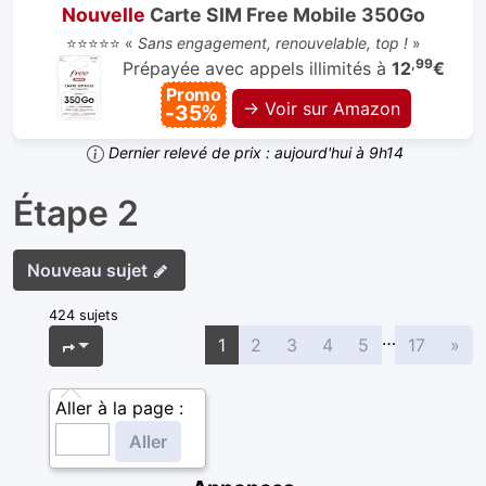
Nouvelle
Carte SIM Free Mobile 350Go
⭐⭐⭐⭐⭐ «
Sans engagement, renouvelable, top !
»
,99
Prépayée avec appels illimités à
12
€
Promo
→ Voir sur Amazon
-35%
Dernier relevé de prix : aujourd'hui à 9h14
Étape 2
Nouveau sujet
424 sujets
…
Sui
Page
1
sur
17
1
2
3
4
5
17
»
Aller à la page :