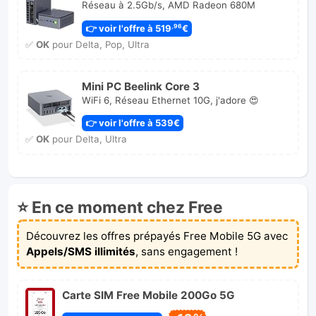
Réseau à 2.5Gb/s, AMD Radeon 680M
👉 voir l'offre à 519
€
,96
✅
OK
pour Delta, Pop, Ultra
Mini PC Beelink Core 3
WiFi 6, Réseau Ethernet 10G, j'adore 😍
👉 voir l'offre à 539€
✅
OK
pour Delta, Ultra
⭐ En ce moment chez Free
Découvrez les offres prépayés Free Mobile 5G avec
Appels/SMS illimités
, sans engagement !
Carte SIM Free Mobile 200Go 5G