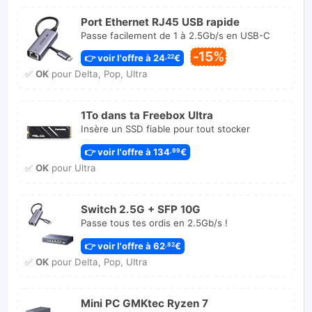
Port Ethernet RJ45 USB rapide
Passe facilement de 1 à 2.5Gb/s en USB-C
-15%
👉 voir l'offre à 24
€
,22
✅
OK
pour Delta, Pop, Ultra
1To dans ta Freebox Ultra
Insère un SSD fiable pour tout stocker
👉 voir l'offre à 134
€
,99
✅
OK
pour Ultra
Switch 2.5G + SFP 10G
Passe tous tes ordis en 2.5Gb/s !
👉 voir l'offre à 62
€
,82
✅
OK
pour Delta, Pop, Ultra
Mini PC GMKtec Ryzen 7