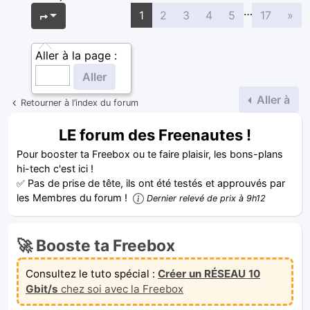
…
Sui
Page
1
sur
17
1
2
3
4
5
17
»
Aller à la page :
Aller à
Retourner à l’index du forum
LE forum des Freenautes !
Pour booster ta Freebox ou te faire plaisir, les bons-plans
hi-tech c'est ici !
✅ Pas de prise de tête, ils ont été testés et approuvés par
les Membres du forum !
Dernier relevé de prix à 9h12
🚀 Booste ta Freebox
Consultez le tuto spécial :
Créer un RÉSEAU 10
Gbit/s
chez soi avec la Freebox