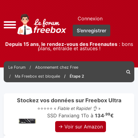
Connexion
Accès
S’enregistrer
rapide
Depuis 15 ans, le rendez-vous des Freenautes
: bons
plans, entraide et astuces !
Le Forum
Abonnement chez Free
Reche
Ma Freebox est bloquée
Étape 2
Stockez vos données sur Freebox Ultra
⭐⭐⭐⭐⭐ «
Fiable et Rapide! 👌
»
,99
SSD Fanxiang 1To à
134
€
→ Voir sur Amazon