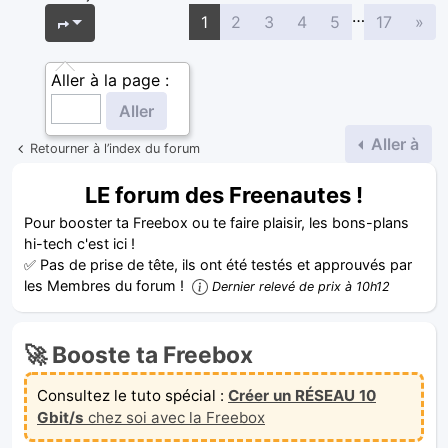
…
Sui
Page
1
sur
17
1
2
3
4
5
17
»
Aller à la page :
Aller à
Retourner à l’index du forum
LE forum des Freenautes !
Pour booster ta Freebox ou te faire plaisir, les bons-plans
hi-tech c'est ici !
✅ Pas de prise de tête, ils ont été testés et approuvés par
les Membres du forum !
Dernier relevé de prix à 10h12
🚀 Booste ta Freebox
Consultez le tuto spécial :
Créer un RÉSEAU 10
Gbit/s
chez soi avec la Freebox