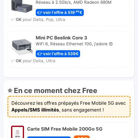
Réseau à 2.5Gb/s, AMD Radeon 680M
👉 voir l'offre à 519
€
,96
✅
OK
pour Delta, Pop, Ultra
Mini PC Beelink Core 3
WiFi 6, Réseau Ethernet 10G, j'adore 😍
👉 voir l'offre à 539€
✅
OK
pour Delta, Ultra
⭐ En ce moment chez Free
Découvrez les offres prépayés Free Mobile 5G avec
Appels/SMS illimités
, sans engagement !
Carte SIM Free Mobile 200Go 5G