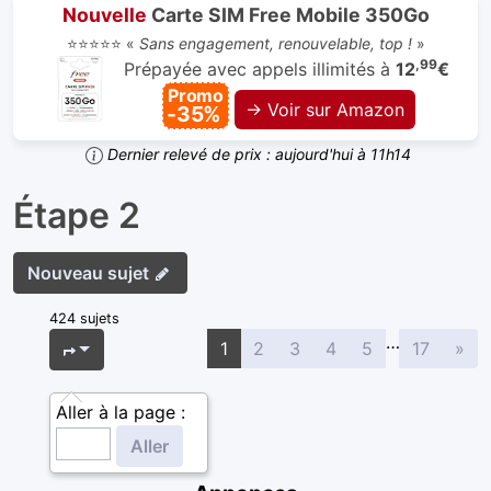
Nouvelle
Carte SIM Free Mobile 350Go
⭐⭐⭐⭐⭐ «
Sans engagement, renouvelable, top !
»
,99
Prépayée avec appels illimités à
12
€
Promo
→ Voir sur Amazon
-35%
Dernier relevé de prix : aujourd'hui à 11h14
Étape 2
Nouveau sujet
424 sujets
…
Sui
Page
1
sur
17
1
2
3
4
5
17
»
Aller à la page :