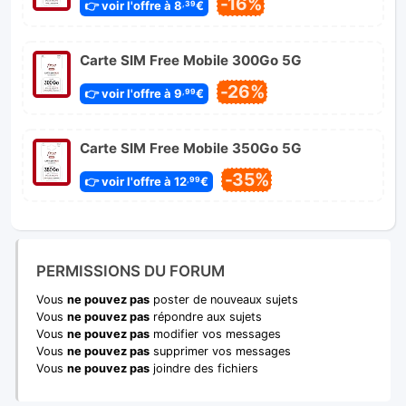
-16%
👉 voir l'offre à 8
€
,39
Carte SIM Free Mobile 300Go 5G
-26%
👉 voir l'offre à 9
€
,99
Carte SIM Free Mobile 350Go 5G
-35%
👉 voir l'offre à 12
€
,99
PERMISSIONS DU FORUM
Vous
ne pouvez pas
poster de nouveaux sujets
Vous
ne pouvez pas
répondre aux sujets
Vous
ne pouvez pas
modifier vos messages
Vous
ne pouvez pas
supprimer vos messages
Vous
ne pouvez pas
joindre des fichiers