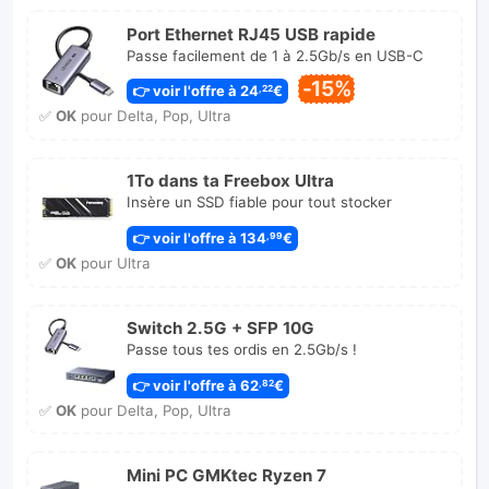
Port Ethernet RJ45 USB rapide
Passe facilement de 1 à 2.5Gb/s en USB-C
-15%
👉 voir l'offre à 24
€
,22
✅
OK
pour Delta, Pop, Ultra
1To dans ta Freebox Ultra
Insère un SSD fiable pour tout stocker
👉 voir l'offre à 134
€
,99
✅
OK
pour Ultra
Switch 2.5G + SFP 10G
Passe tous tes ordis en 2.5Gb/s !
👉 voir l'offre à 62
€
,82
✅
OK
pour Delta, Pop, Ultra
Mini PC GMKtec Ryzen 7