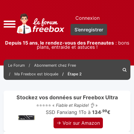
Connexion
Accès
S’enregistrer
rapide
Depuis 15 ans, le rendez-vous des Freenautes
: bons
plans, entraide et astuces !
Le Forum
Abonnement chez Free
Reche
Ma Freebox est bloquée
Étape 2
Stockez vos données sur Freebox Ultra
⭐⭐⭐⭐⭐ «
Fiable et Rapide! 👌
»
,99
SSD Fanxiang 1To à
134
€
→ Voir sur Amazon