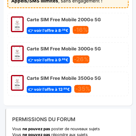
Appels/SMS illimités
, sans engagement !
Carte SIM Free Mobile 200Go 5G
-16%
👉 voir l'offre à 8
€
,39
Carte SIM Free Mobile 300Go 5G
-26%
👉 voir l'offre à 9
€
,99
Carte SIM Free Mobile 350Go 5G
-35%
👉 voir l'offre à 12
€
,99
PERMISSIONS DU FORUM
Vous
ne pouvez pas
poster de nouveaux sujets
Vous
ne pouvez pas
répondre aux sujets