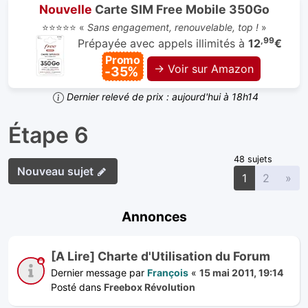
Nouvelle
Carte SIM Free Mobile 350Go
⭐⭐⭐⭐⭐ «
Sans engagement, renouvelable, top !
»
,99
Prépayée avec appels illimités à
12
€
Promo
→ Voir sur Amazon
-35%
Dernier relevé de prix : aujourd'hui à 18h14
Étape 6
48 sujets
Nouveau sujet
Sui
1
2
»
Annonces
[A Lire] Charte d'Utilisation du Forum
Dernier message par
François
«
15 mai 2011, 19:14
Posté dans
Freebox Révolution