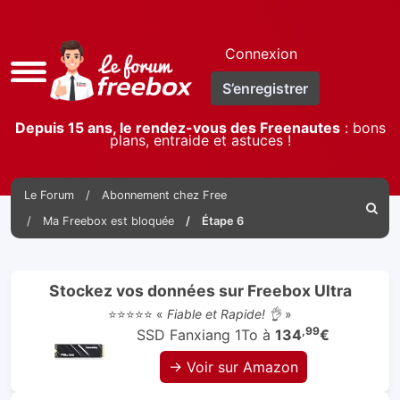
Connexion
Accès
S’enregistrer
rapide
Depuis 15 ans, le rendez-vous des Freenautes
: bons
plans, entraide et astuces !
Le Forum
Abonnement chez Free
Reche
Ma Freebox est bloquée
Étape 6
Stockez vos données sur Freebox Ultra
⭐⭐⭐⭐⭐ «
Fiable et Rapide! 👌
»
,99
SSD Fanxiang 1To à
134
€
→ Voir sur Amazon