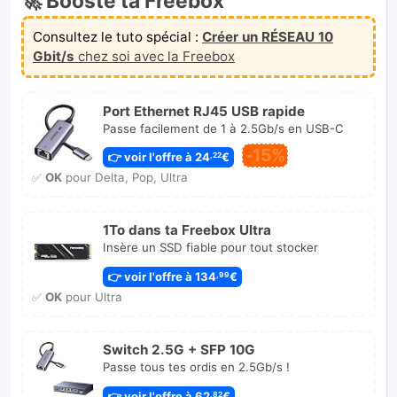
🚀 Booste ta Freebox
Consultez le tuto spécial :
Créer un RÉSEAU 10
Gbit/s
chez soi avec la Freebox
Port Ethernet RJ45 USB rapide
Passe facilement de 1 à 2.5Gb/s en USB-C
-15%
👉 voir l'offre à 24
€
,22
✅
OK
pour Delta, Pop, Ultra
1To dans ta Freebox Ultra
Insère un SSD fiable pour tout stocker
👉 voir l'offre à 134
€
,99
✅
OK
pour Ultra
Switch 2.5G + SFP 10G
Passe tous tes ordis en 2.5Gb/s !
👉 voir l'offre à 62
€
,82