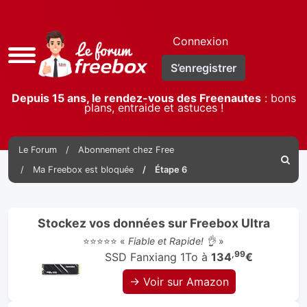
Connexion
Accès
S’enregistrer
rapide
Depuis 15 ans, le rendez-vous des Freenautes
: bons
plans, entraide et astuces !
Le Forum
Abonnement chez Free
Reche
Ma Freebox est bloquée
Étape 6
Stockez vos données sur Freebox Ultra
⭐⭐⭐⭐⭐ «
Fiable et Rapide! 👌
»
,99
SSD Fanxiang 1To à
134
€
→ Voir sur Amazon