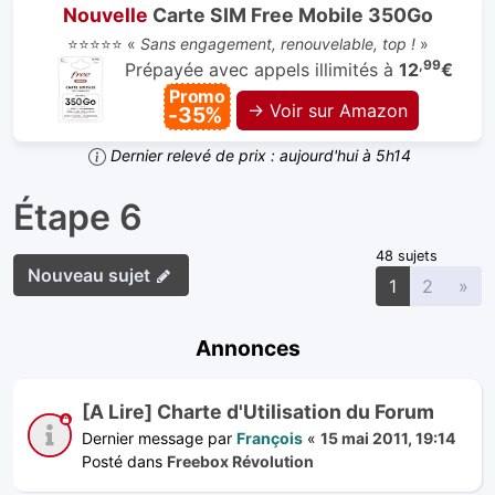
Nouvelle
Carte SIM Free Mobile 350Go
⭐⭐⭐⭐⭐ «
Sans engagement, renouvelable, top !
»
,99
Prépayée avec appels illimités à
12
€
Promo
→ Voir sur Amazon
-35%
Dernier relevé de prix : aujourd'hui à 5h14
Étape 6
48 sujets
Nouveau sujet
Sui
1
2
»
Annonces
[A Lire] Charte d'Utilisation du Forum
Dernier message par
François
«
15 mai 2011, 19:14
Posté dans
Freebox Révolution