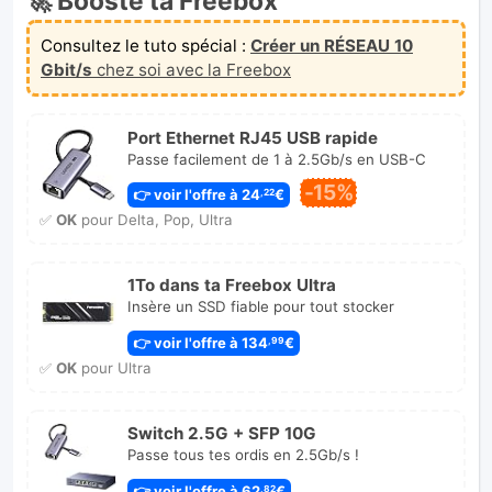
🚀 Booste ta Freebox
Consultez le tuto spécial :
Créer un RÉSEAU 10
Gbit/s
chez soi avec la Freebox
Port Ethernet RJ45 USB rapide
Passe facilement de 1 à 2.5Gb/s en USB-C
-15%
👉 voir l'offre à 24
€
,22
✅
OK
pour Delta, Pop, Ultra
1To dans ta Freebox Ultra
Insère un SSD fiable pour tout stocker
👉 voir l'offre à 134
€
,99
✅
OK
pour Ultra
Switch 2.5G + SFP 10G
Passe tous tes ordis en 2.5Gb/s !
👉 voir l'offre à 62
€
,82