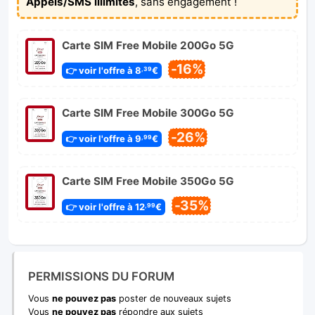
Appels/SMS illimités
, sans engagement !
Carte SIM Free Mobile 200Go 5G
-16%
👉 voir l'offre à 8
€
,39
Carte SIM Free Mobile 300Go 5G
-26%
👉 voir l'offre à 9
€
,99
Carte SIM Free Mobile 350Go 5G
-35%
👉 voir l'offre à 12
€
,99
PERMISSIONS DU FORUM
Vous
ne pouvez pas
poster de nouveaux sujets
Vous
ne pouvez pas
répondre aux sujets