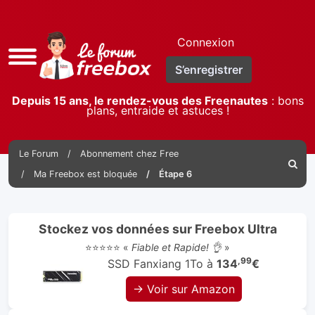
Connexion
Accès
S’enregistrer
rapide
Depuis 15 ans, le rendez-vous des Freenautes
: bons
plans, entraide et astuces !
Le Forum
Abonnement chez Free
Reche
Ma Freebox est bloquée
Étape 6
Stockez vos données sur Freebox Ultra
⭐⭐⭐⭐⭐ «
Fiable et Rapide! 👌
»
,99
SSD Fanxiang 1To à
134
€
→ Voir sur Amazon