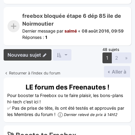
freebox bloquée étape 6 dép 85 ile de
Noirmoutier
Dernier message par
salmé
«
08 août 2016, 09:59
Réponses :
1
48 sujets
Nouveau sujet
Sui
1
2
»
Aller à
Retourner à l’index du forum
LE forum des Freenautes !
Pour booster ta Freebox ou te faire plaisir, les bons-plans
hi-tech c'est ici !
✅ Pas de prise de tête, ils ont été testés et approuvés par
les Membres du forum !
Dernier relevé de prix à 14h12