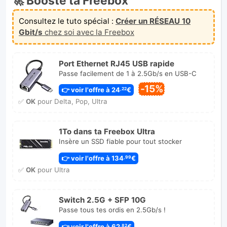
🚀 Booste ta Freebox
Consultez le tuto spécial :
Créer un RÉSEAU 10
Gbit/s
chez soi avec la Freebox
Port Ethernet RJ45 USB rapide
Passe facilement de 1 à 2.5Gb/s en USB-C
-15%
👉 voir l'offre à 24
€
,22
✅
OK
pour Delta, Pop, Ultra
1To dans ta Freebox Ultra
Insère un SSD fiable pour tout stocker
👉 voir l'offre à 134
€
,99
✅
OK
pour Ultra
Switch 2.5G + SFP 10G
Passe tous tes ordis en 2.5Gb/s !
👉 voir l'offre à 62
€
,82