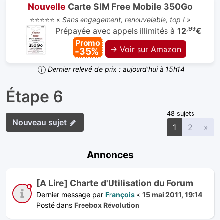
Nouvelle
Carte SIM Free Mobile 350Go
⭐⭐⭐⭐⭐ «
Sans engagement, renouvelable, top !
»
,99
Prépayée avec appels illimités à
12
€
Promo
→ Voir sur Amazon
-35%
Dernier relevé de prix : aujourd'hui à 15h14
Étape 6
48 sujets
Nouveau sujet
Sui
1
2
»
Annonces
[A Lire] Charte d'Utilisation du Forum
Dernier message par
François
«
15 mai 2011, 19:14
Posté dans
Freebox Révolution