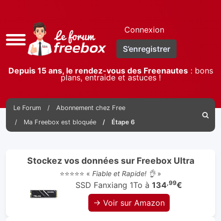
Connexion
Accès
S’enregistrer
rapide
Depuis 15 ans, le rendez-vous des Freenautes
: bons
plans, entraide et astuces !
Le Forum
Abonnement chez Free
Reche
Ma Freebox est bloquée
Étape 6
Stockez vos données sur Freebox Ultra
⭐⭐⭐⭐⭐ «
Fiable et Rapide! 👌
»
,99
SSD Fanxiang 1To à
134
€
→ Voir sur Amazon