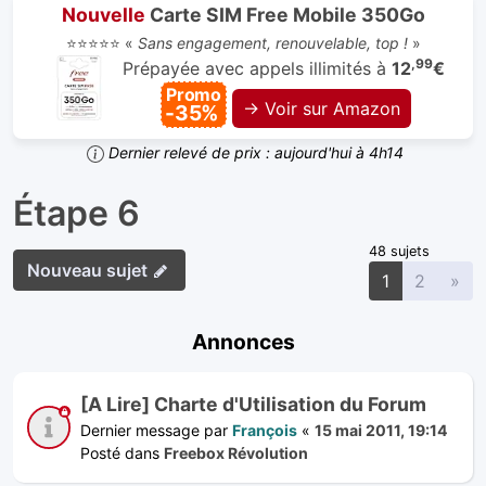
Nouvelle
Carte SIM Free Mobile 350Go
⭐⭐⭐⭐⭐ «
Sans engagement, renouvelable, top !
»
,99
Prépayée avec appels illimités à
12
€
Promo
→ Voir sur Amazon
-35%
Dernier relevé de prix : aujourd'hui à 4h14
Étape 6
48 sujets
Nouveau sujet
Sui
1
2
»
Annonces
[A Lire] Charte d'Utilisation du Forum
Dernier message par
François
«
15 mai 2011, 19:14
Posté dans
Freebox Révolution