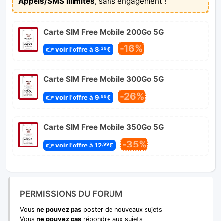
Appels/SMS illimités
, sans engagement !
Carte SIM Free Mobile 200Go 5G
-16%
👉 voir l'offre à 8
€
,39
Carte SIM Free Mobile 300Go 5G
-26%
👉 voir l'offre à 9
€
,99
Carte SIM Free Mobile 350Go 5G
-35%
👉 voir l'offre à 12
€
,99
PERMISSIONS DU FORUM
Vous
ne pouvez pas
poster de nouveaux sujets
Vous
ne pouvez pas
répondre aux sujets