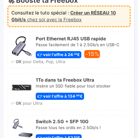
🚀 Booste ta Freebox
Consultez le tuto spécial :
Créer un RÉSEAU 10
Gbit/s
chez soi avec la Freebox
Port Ethernet RJ45 USB rapide
Passe facilement de 1 à 2.5Gb/s en USB-C
-15%
👉 voir l'offre à 24
€
,22
✅
OK
pour Delta, Pop, Ultra
1To dans ta Freebox Ultra
Insère un SSD fiable pour tout stocker
👉 voir l'offre à 134
€
,99
✅
OK
pour Ultra
Switch 2.5G + SFP 10G
Passe tous tes ordis en 2.5Gb/s !
👉 voir l'offre à 62
€
,82