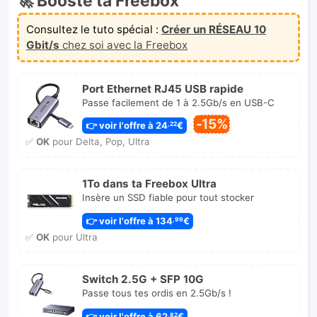
🚀 Booste ta Freebox
Consultez le tuto spécial :
Créer un RÉSEAU 10
Gbit/s
chez soi avec la Freebox
Port Ethernet RJ45 USB rapide
Passe facilement de 1 à 2.5Gb/s en USB-C
-15%
👉 voir l'offre à 24
€
,22
✅
OK
pour Delta, Pop, Ultra
1To dans ta Freebox Ultra
Insère un SSD fiable pour tout stocker
👉 voir l'offre à 134
€
,99
✅
OK
pour Ultra
Switch 2.5G + SFP 10G
Passe tous tes ordis en 2.5Gb/s !
👉 voir l'offre à 62
€
,82