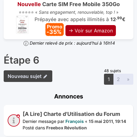
Nouvelle
Carte SIM Free Mobile 350Go
⭐⭐⭐⭐⭐ «
Sans engagement, renouvelable, top !
»
,99
Prépayée avec appels illimités à
12
€
Promo
→ Voir sur Amazon
-35%
Dernier relevé de prix : aujourd'hui à 16h14
Étape 6
48 sujets
Nouveau sujet
Sui
1
2
»
Annonces
[A Lire] Charte d'Utilisation du Forum
Dernier message par
François
«
15 mai 2011, 19:14
Posté dans
Freebox Révolution