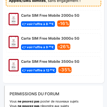
Appels/SMS illimités
, sans engagement !
Carte SIM Free Mobile 200Go 5G
-16%
👉 voir l'offre à 8
€
,39
Carte SIM Free Mobile 300Go 5G
-26%
👉 voir l'offre à 9
€
,99
Carte SIM Free Mobile 350Go 5G
-35%
👉 voir l'offre à 12
€
,99
PERMISSIONS DU FORUM
Vous
ne pouvez pas
poster de nouveaux sujets
Vous
ne pouvez pas
répondre aux sujets