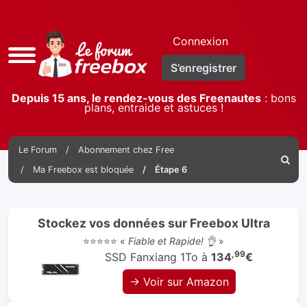
Connexion
Accès
S’enregistrer
rapide
Depuis 15 ans, le rendez-vous des Freenautes
: bons
plans, entraide et astuces !
Le Forum
Abonnement chez Free
Reche
Ma Freebox est bloquée
Étape 6
Stockez vos données sur Freebox Ultra
⭐⭐⭐⭐⭐ «
Fiable et Rapide! 👌
»
,99
SSD Fanxiang 1To à
134
€
→ Voir sur Amazon