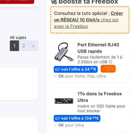
🚀 Booste ta Freebox
Consultez le tuto spécial :
Créer
un RÉSEAU 10 Gbit/s
chez soi
avec la Freebox
48 sujets
Port Ethernet RJ45
Suivante
1
2
»
USB rapide
Passe facilement de 1 à
2.5Gb/s en USB-C
-15%
👉 voir l'offre à 24
€
,22
✅
OK
pour Delta, Pop, Ultra
1To dans ta Freebox
Ultra
Insère un SSD fiable pour
tout stocker
👉 voir l'offre à 134
€
,99
✅
OK
pour Ultra