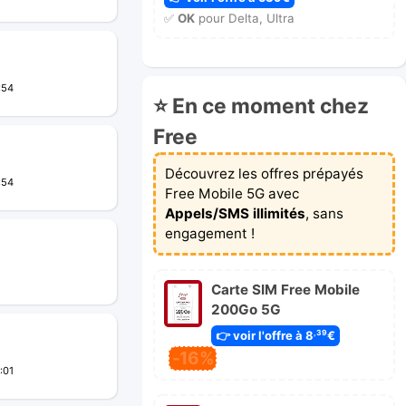
✅
OK
pour Delta, Ultra
:54
⭐ En ce moment chez
Free
Découvrez les offres prépayés
:54
Free Mobile 5G avec
Appels/SMS illimités
, sans
engagement !
Carte SIM Free Mobile
200Go 5G
👉 voir l'offre à 8
€
,39
-16%
:01