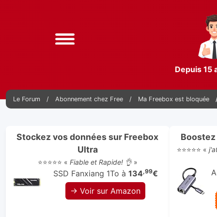
Depuis 15 
Le Forum
Abonnement chez Free
Ma Freebox est bloquée
Stockez vos données sur Freebox
Boostez 
Ultra
⭐⭐⭐⭐⭐ «
j'
⭐⭐⭐⭐⭐ «
Fiable et Rapide! 👌
»
,99
A
SSD Fanxiang 1To à
134
€
→ Voir sur Amazon