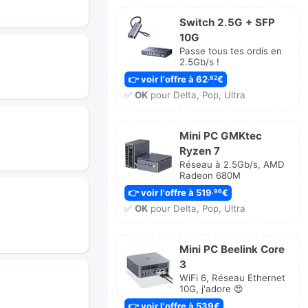
Switch 2.5G + SFP
10G
Passe tous tes ordis en
2.5Gb/s !
👉 voir l'offre à 62
€
,82
✅
OK
pour Delta, Pop, Ultra
Mini PC GMKtec
Ryzen 7
Réseau à 2.5Gb/s, AMD
Radeon 680M
👉 voir l'offre à 519
€
,96
✅
OK
pour Delta, Pop, Ultra
Mini PC Beelink Core
3
WiFi 6, Réseau Ethernet
10G, j'adore 😍
👉 voir l'offre à 539€