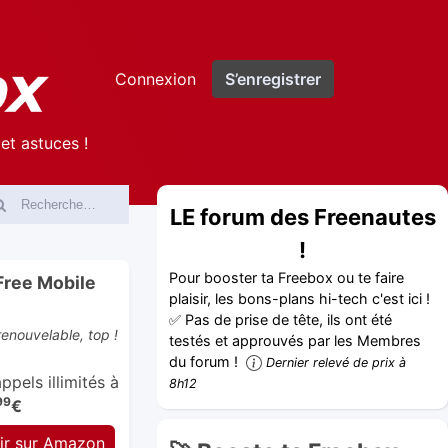
Connexion
S’enregistrer
et astuces !
LE forum des Freenautes
!
Pour booster ta Freebox ou te faire
Free Mobile
plaisir, les bons-plans hi-tech c'est ici !
✅ Pas de prise de tête, ils ont été
enouvelable, top !
testés et approuvés par les Membres
du forum !
Dernier relevé de prix à
pels illimités à
8h12
99
€
ir sur Amazon