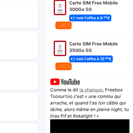
Carte SIM Free Mobile
300Go 5G
👉 voir l'offre à 9
€
,99
-26%
Carte SIM Free Mobile
350Go 5G
👉 voir l'offre à 12
€
,99
-35%
Comme le dit
la chanson
, Freebox
Toosurtoo c'est «
une commu qui
arrache, et quand t'as ton câble qui
lâche, alors même en pleine night, tu
liras Pif et Kokalight !
»