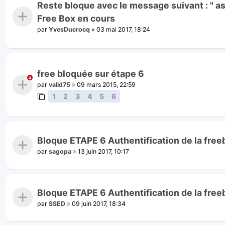
Reste bloque avec le message suivant : " as
Free Box en cours
par
YvesDucrocq
»
03 mai 2017, 18:24
free bloquée sur étape 6
par
valid75
»
09 mars 2015, 22:59
1
2
3
4
5
6
Bloque ETAPE 6 Authentification de la fre
par
sagopa
»
13 juin 2017, 10:17
Bloque ETAPE 6 Authentification de la fre
par
SSED
»
09 juin 2017, 18:34