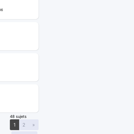
06
48 sujets
Suivante
1
2
»