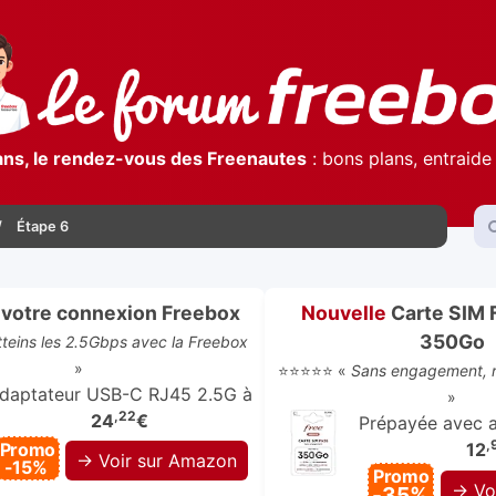
ans, le rendez-vous des Freenautes
: bons plans, entraide 
Étape 6
votre connexion Freebox
Nouvelle
Carte SIM 
350Go
atteins les 2.5Gbps avec la Freebox
»
⭐⭐⭐⭐⭐ «
Sans engagement, r
daptateur USB-C RJ45 2.5G à
»
,22
24
€
Prépayée avec ap
,
Promo
12
→ Voir sur Amazon
-15%
Promo
→ Vo
-35%