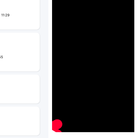
 11:29
55