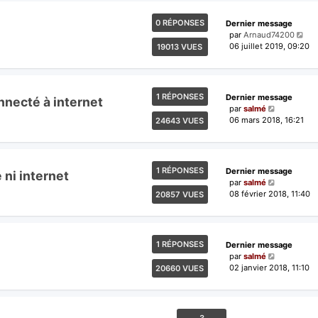
0 RÉPONSES
Dernier message
par
Arnaud74200
06 juillet 2019, 09:20
19013 VUES
1 RÉPONSES
Dernier message
nnecté à internet
par
salmé
06 mars 2018, 16:21
24643 VUES
1 RÉPONSES
Dernier message
 ni internet
par
salmé
08 février 2018, 11:40
20857 VUES
1 RÉPONSES
Dernier message
par
salmé
02 janvier 2018, 11:10
20660 VUES