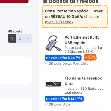
🚀 Booste ta Freebox
Consultez le tuto spécial :
Créer
un RÉSEAU 10 Gbit/s
chez soi
avec la Freebox
48 sujets
Port Ethernet RJ45
Suivante
1
2
»
USB rapide
Passe facilement de 1 à
2.5Gb/s en USB-C
-15%
👉 voir l'offre à 24
€
,22
✅
OK
pour Delta, Pop, Ultra
1To dans ta Freebox
Ultra
Insère un SSD fiable pour
tout stocker
👉 voir l'offre à 134
€
,99
✅
OK
pour Ultra