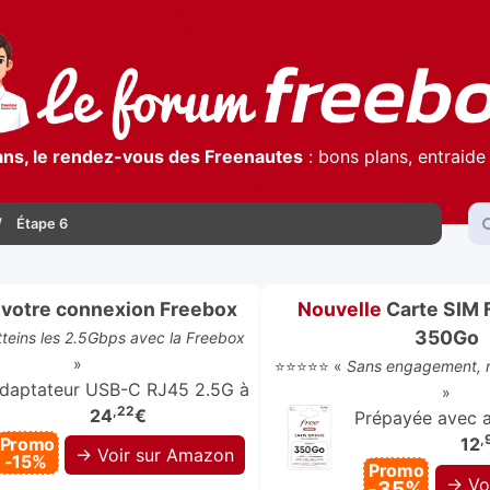
ans, le rendez-vous des Freenautes
: bons plans, entraide 
Étape 6
votre connexion Freebox
Nouvelle
Carte SIM 
350Go
atteins les 2.5Gbps avec la Freebox
»
⭐⭐⭐⭐⭐ «
Sans engagement, r
daptateur USB-C RJ45 2.5G à
»
,22
24
€
Prépayée avec ap
,
Promo
12
→ Voir sur Amazon
-15%
Promo
→ Vo
-35%