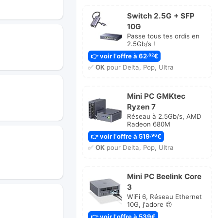
Switch 2.5G + SFP
10G
Passe tous tes ordis en
2.5Gb/s !
👉 voir l'offre à 62
€
,82
✅
OK
pour Delta, Pop, Ultra
Mini PC GMKtec
Ryzen 7
Réseau à 2.5Gb/s, AMD
Radeon 680M
👉 voir l'offre à 519
€
,96
✅
OK
pour Delta, Pop, Ultra
Mini PC Beelink Core
3
WiFi 6, Réseau Ethernet
10G, j'adore 😍
👉 voir l'offre à 539€