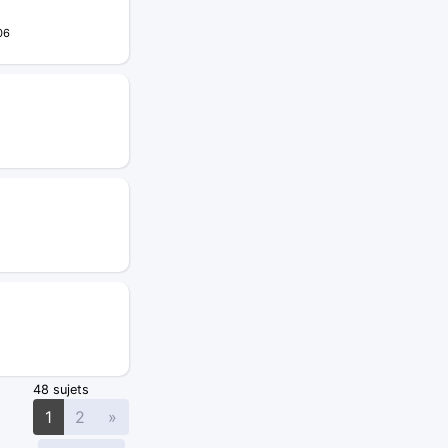
06
48 sujets
Suivante
1
2
»