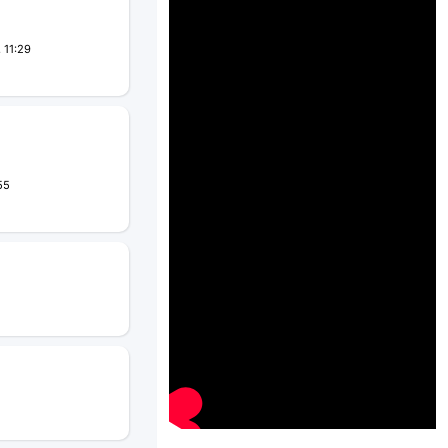
 11:29
55