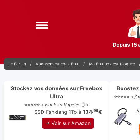
Depuis 15 
Le Forum
Abonnement chez Free
Ma Freebox est bloquée
Stockez vos données sur Freebox
Boostez 
Ultra
⭐⭐⭐⭐⭐ «
j'
⭐⭐⭐⭐⭐ «
Fiable et Rapide! 👌
»
,99
A
SSD Fanxiang 1To à
134
€
→ Voir sur Amazon