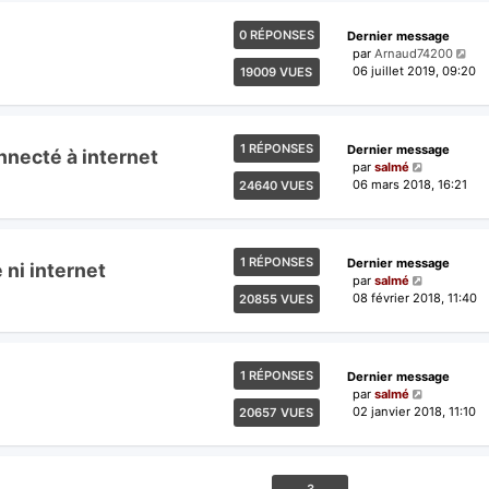
0 RÉPONSES
Dernier message
par
Arnaud74200
06 juillet 2019, 09:20
19009 VUES
1 RÉPONSES
Dernier message
nnecté à internet
par
salmé
06 mars 2018, 16:21
24640 VUES
1 RÉPONSES
Dernier message
 ni internet
par
salmé
08 février 2018, 11:40
20855 VUES
1 RÉPONSES
Dernier message
par
salmé
02 janvier 2018, 11:10
20657 VUES