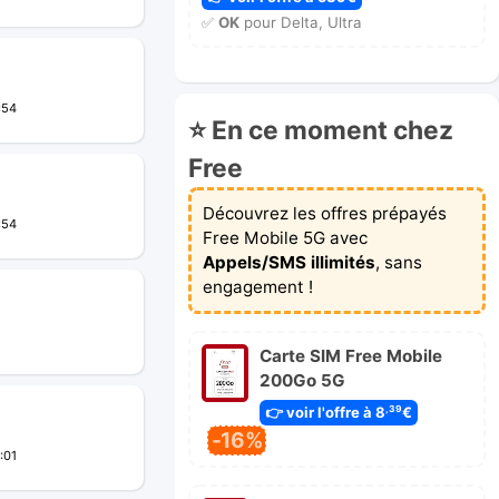
✅
OK
pour Delta, Ultra
:54
⭐ En ce moment chez
Free
Découvrez les offres prépayés
:54
Free Mobile 5G avec
Appels/SMS illimités
, sans
engagement !
Carte SIM Free Mobile
200Go 5G
👉 voir l'offre à 8
€
,39
-16%
:01