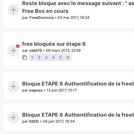
Reste bloque avec le message suivant : " as
Free Box en cours
par
YvesDucrocq
»
03 mai 2017, 18:24
free bloquée sur étape 6
par
valid75
»
09 mars 2015, 22:59
1
2
3
4
5
6
Bloque ETAPE 6 Authentification de la fre
par
sagopa
»
13 juin 2017, 10:17
Bloque ETAPE 6 Authentification de la fre
par
SSED
»
09 juin 2017, 18:34