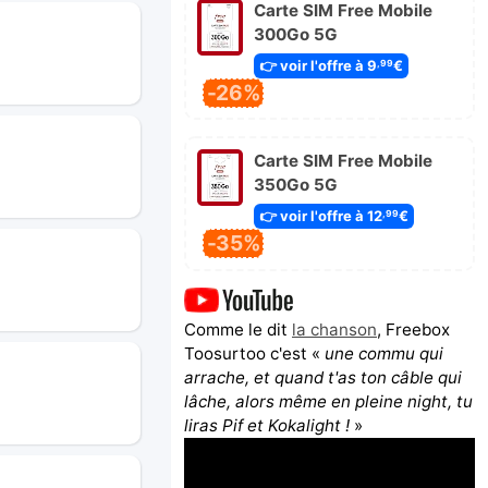
Carte SIM Free Mobile
300Go 5G
👉 voir l'offre à 9
€
,99
-26%
Carte SIM Free Mobile
350Go 5G
👉 voir l'offre à 12
€
,99
-35%
Comme le dit
la chanson
, Freebox
Toosurtoo c'est «
une commu qui
arrache, et quand t'as ton câble qui
lâche, alors même en pleine night, tu
liras Pif et Kokalight !
»