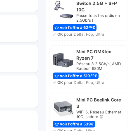
Switch 2.5G + SFP
10G
Passe tous tes ordis en
2.5Gb/s !
👉 voir l'offre à 62
€
,82
✅
OK
pour Delta, Pop, Ultra
Mini PC GMKtec
Ryzen 7
Réseau à 2.5Gb/s, AMD
Radeon 680M
👉 voir l'offre à 519
€
,96
✅
OK
pour Delta, Pop, Ultra
Mini PC Beelink Core
3
WiFi 6, Réseau Ethernet
10G, j'adore 😍
👉 voir l'offre à 539€
✅
OK
pour Delta, Ultra