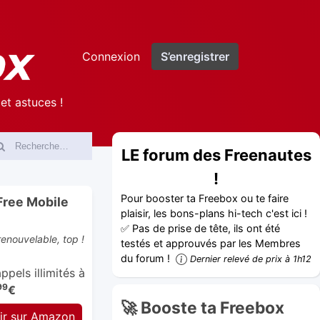
Connexion
S’enregistrer
et astuces !
LE forum des Freenautes
!
Pour booster ta Freebox ou te faire
Free Mobile
plaisir, les bons-plans hi-tech c'est ici !
✅ Pas de prise de tête, ils ont été
enouvelable, top !
testés et approuvés par les Membres
du forum !
Dernier relevé de prix à 1h12
pels illimités à
99
€
🚀 Booste ta Freebox
ir sur Amazon