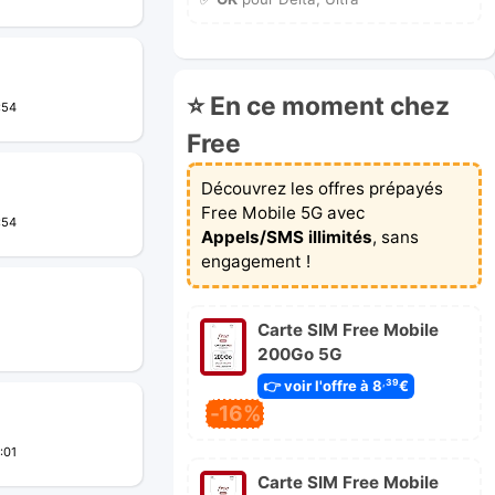
⭐ En ce moment chez
:54
Free
Découvrez les offres prépayés
Free Mobile 5G avec
:54
Appels/SMS illimités
, sans
engagement !
Carte SIM Free Mobile
200Go 5G
👉 voir l'offre à 8
€
,39
-16%
:01
Carte SIM Free Mobile