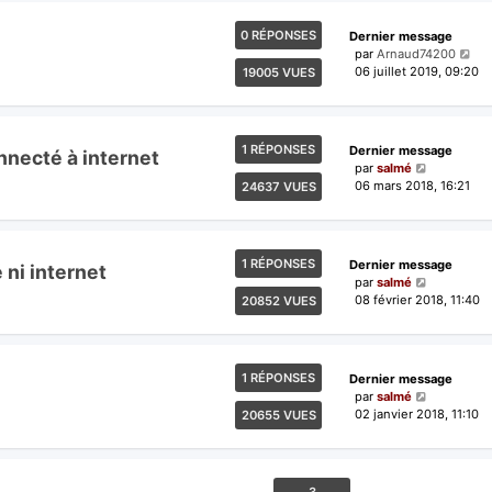
0 RÉPONSES
Dernier message
par
Arnaud74200
06 juillet 2019, 09:20
19005 VUES
1 RÉPONSES
Dernier message
nnecté à internet
par
salmé
06 mars 2018, 16:21
24637 VUES
1 RÉPONSES
Dernier message
 ni internet
par
salmé
08 février 2018, 11:40
20852 VUES
1 RÉPONSES
Dernier message
par
salmé
02 janvier 2018, 11:10
20655 VUES