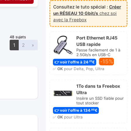
Consultez le tuto spécial :
Créer
un RÉSEAU 10 Gbit/s
chez soi
avec la Freebox
48 sujets
Port Ethernet RJ45
USB rapide
Suivante
1
2
»
Passe facilement de 1 à
2.5Gb/s en USB-C
-15%
👉 voir l'offre à 24
€
,22
✅
OK
pour Delta, Pop, Ultra
1To dans ta Freebox
Ultra
Insère un SSD fiable pour
tout stocker
👉 voir l'offre à 134
€
,99
✅
OK
pour Ultra