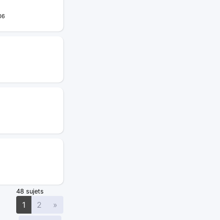
06
48 sujets
Suivante
1
2
»