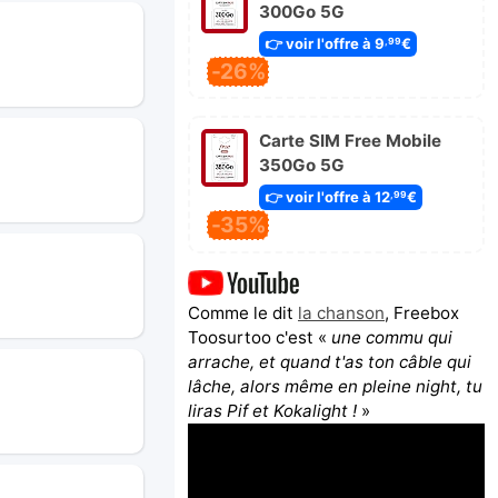
300Go 5G
👉 voir l'offre à 9
€
,99
-26%
Carte SIM Free Mobile
350Go 5G
👉 voir l'offre à 12
€
,99
-35%
Comme le dit
la chanson
, Freebox
Toosurtoo c'est «
une commu qui
arrache, et quand t'as ton câble qui
lâche, alors même en pleine night, tu
liras Pif et Kokalight !
»