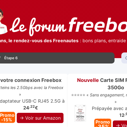
ans, le rendez-vous des Freenautes
: bons plans, entraide 
Étape 6
votre connexion Freebox
Nouvelle
Carte SIM 
350Go
atteins les 2.5Gbps avec la Freebox
»
⭐⭐⭐⭐⭐ «
Sans engagement, r
daptateur USB-C RJ45 2.5G à
»
,22
24
€
Prépayée avec ap
,
Promo
12
→ Voir sur Amazon
-15%
Promo
→ Vo
-35%