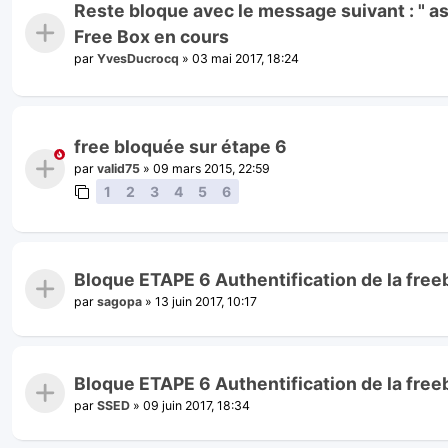
Reste bloque avec le message suivant : " as
Free Box en cours
par
YvesDucrocq
»
03 mai 2017, 18:24
free bloquée sur étape 6
par
valid75
»
09 mars 2015, 22:59
1
2
3
4
5
6
Bloque ETAPE 6 Authentification de la fre
par
sagopa
»
13 juin 2017, 10:17
Bloque ETAPE 6 Authentification de la fre
par
SSED
»
09 juin 2017, 18:34