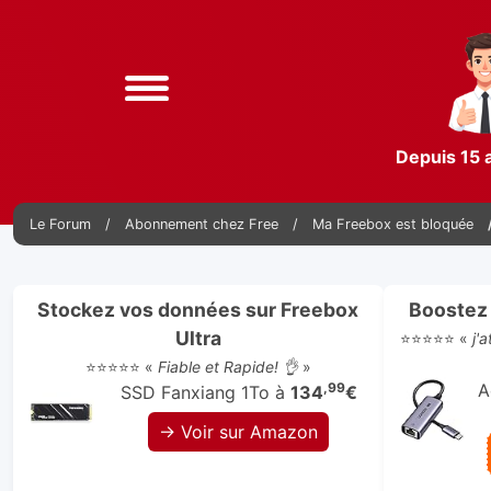
Depuis 15 
Le Forum
Abonnement chez Free
Ma Freebox est bloquée
Stockez vos données sur Freebox
Boostez 
Ultra
⭐⭐⭐⭐⭐ «
j'
⭐⭐⭐⭐⭐ «
Fiable et Rapide! 👌
»
,99
A
SSD Fanxiang 1To à
134
€
→ Voir sur Amazon