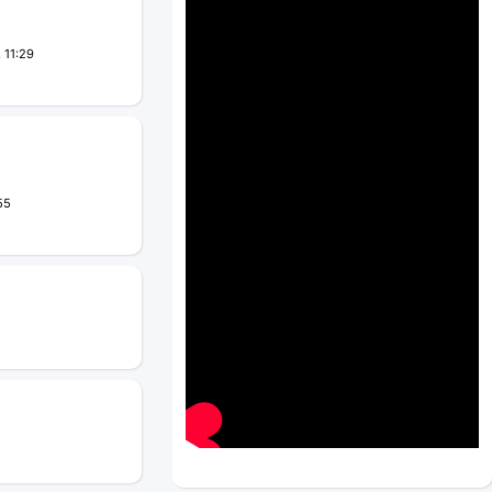
 11:29
55