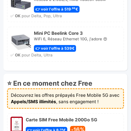
👉 voir l'offre à 519
€
,96
✅
OK
pour Delta, Pop, Ultra
Mini PC Beelink Core 3
WiFi 6, Réseau Ethernet 10G, j'adore 😍
👉 voir l'offre à 539€
✅
OK
pour Delta, Ultra
⭐ En ce moment chez Free
Découvrez les offres prépayés Free Mobile 5G avec
Appels/SMS illimités
, sans engagement !
Carte SIM Free Mobile 200Go 5G
-16%
👉 voir l'offre à 8
€
,39