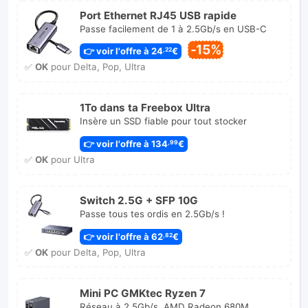
Port Ethernet RJ45 USB rapide
Passe facilement de 1 à 2.5Gb/s en USB-C
-15%
👉 voir l'offre à 24
€
,22
✅
OK
pour Delta, Pop, Ultra
1To dans ta Freebox Ultra
Insère un SSD fiable pour tout stocker
👉 voir l'offre à 134
€
,99
✅
OK
pour Ultra
Switch 2.5G + SFP 10G
Passe tous tes ordis en 2.5Gb/s !
👉 voir l'offre à 62
€
,82
✅
OK
pour Delta, Pop, Ultra
Mini PC GMKtec Ryzen 7
Réseau à 2.5Gb/s, AMD Radeon 680M