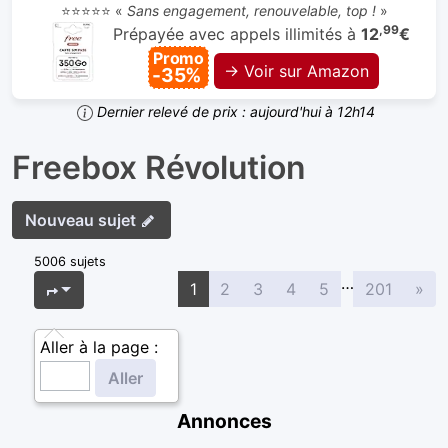
⭐⭐⭐⭐⭐ «
Sans engagement, renouvelable, top !
»
,99
Prépayée avec appels illimités à
12
€
Promo
→ Voir sur Amazon
-35%
Dernier relevé de prix : aujourd'hui à 12h14
Freebox Révolution
Nouveau sujet
5006 sujets
…
Sui
Page
1
sur
201
1
2
3
4
5
201
»
Aller à la page :
Annonces