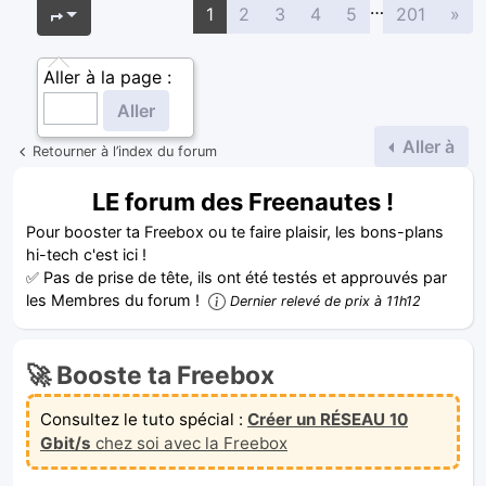
…
Sui
Page
1
sur
201
1
2
3
4
5
201
»
Aller à la page :
Aller à
Retourner à l’index du forum
LE forum des Freenautes !
Pour booster ta Freebox ou te faire plaisir, les bons-plans
hi-tech c'est ici !
✅ Pas de prise de tête, ils ont été testés et approuvés par
les Membres du forum !
Dernier relevé de prix à 11h12
🚀 Booste ta Freebox
Consultez le tuto spécial :
Créer un RÉSEAU 10
Gbit/s
chez soi avec la Freebox