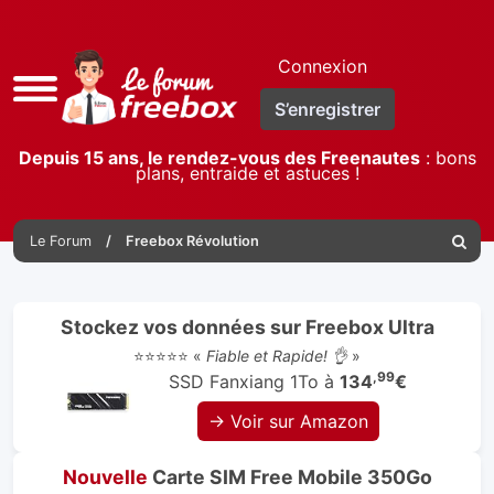
Connexion
Accès
S’enregistrer
rapide
Depuis 15 ans, le rendez-vous des Freenautes
: bons
plans, entraide et astuces !
Le Forum
Freebox Révolution
Reche
Stockez vos données sur Freebox Ultra
⭐⭐⭐⭐⭐ «
Fiable et Rapide! 👌
»
,99
SSD Fanxiang 1To à
134
€
→ Voir sur Amazon
Nouvelle
Carte SIM Free Mobile 350Go