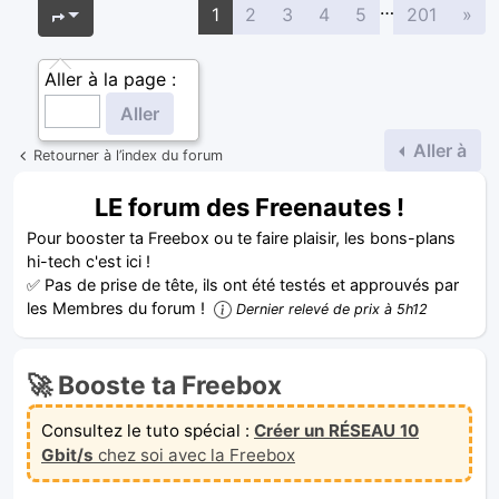
…
Sui
Page
1
sur
201
1
2
3
4
5
201
»
Aller à la page :
Aller à
Retourner à l’index du forum
LE forum des Freenautes !
Pour booster ta Freebox ou te faire plaisir, les bons-plans
hi-tech c'est ici !
✅ Pas de prise de tête, ils ont été testés et approuvés par
les Membres du forum !
Dernier relevé de prix à 5h12
🚀 Booste ta Freebox
Consultez le tuto spécial :
Créer un RÉSEAU 10
Gbit/s
chez soi avec la Freebox