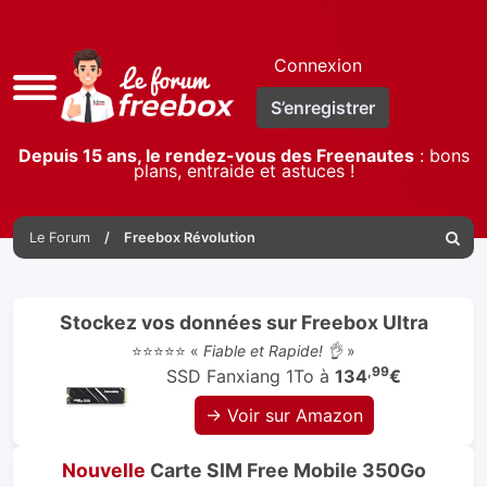
Connexion
Accès
S’enregistrer
rapide
Depuis 15 ans, le rendez-vous des Freenautes
: bons
plans, entraide et astuces !
Le Forum
Freebox Révolution
Reche
Stockez vos données sur Freebox Ultra
⭐⭐⭐⭐⭐ «
Fiable et Rapide! 👌
»
,99
SSD Fanxiang 1To à
134
€
→ Voir sur Amazon
Nouvelle
Carte SIM Free Mobile 350Go