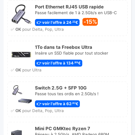
Port Ethernet RJ45 USB rapide
Passe facilement de 1 à 2.5Gb/s en USB-C
-15%
👉 voir l'offre à 24
€
,22
✅
OK
pour Delta, Pop, Ultra
1To dans ta Freebox Ultra
Insère un SSD fiable pour tout stocker
👉 voir l'offre à 134
€
,99
✅
OK
pour Ultra
Switch 2.5G + SFP 10G
Passe tous tes ordis en 2.5Gb/s !
👉 voir l'offre à 62
€
,82
✅
OK
pour Delta, Pop, Ultra
Mini PC GMKtec Ryzen 7
Réseau à 2.5Gb/s, AMD Radeon 680M