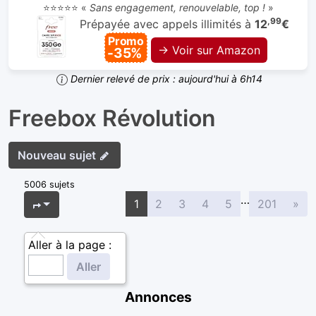
⭐⭐⭐⭐⭐ «
Sans engagement, renouvelable, top !
»
,99
Prépayée avec appels illimités à
12
€
Promo
→ Voir sur Amazon
-35%
Dernier relevé de prix : aujourd'hui à 6h14
Freebox Révolution
Nouveau sujet
5006 sujets
…
Sui
Page
1
sur
201
1
2
3
4
5
201
»
Aller à la page :
Annonces