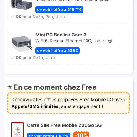
👉 voir l'offre à 519
€
,96
✅
OK
pour Delta, Pop, Ultra
Mini PC Beelink Core 3
WiFi 6, Réseau Ethernet 10G, j'adore 😍
👉 voir l'offre à 539€
✅
OK
pour Delta, Ultra
⭐ En ce moment chez Free
Découvrez les offres prépayés Free Mobile 5G avec
Appels/SMS illimités
, sans engagement !
Carte SIM Free Mobile 200Go 5G
-16%
👉 voir l'offre à 8
€
,39