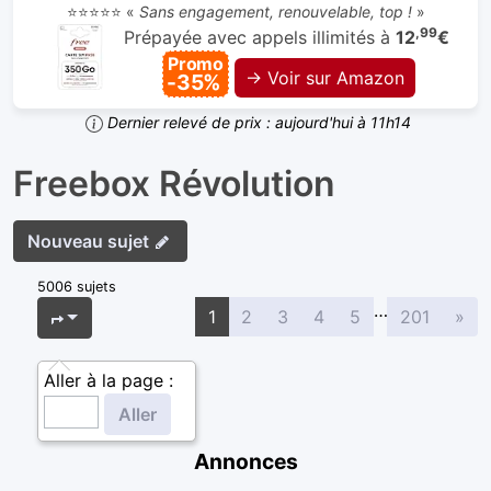
⭐⭐⭐⭐⭐ «
Sans engagement, renouvelable, top !
»
,99
Prépayée avec appels illimités à
12
€
Promo
→ Voir sur Amazon
-35%
Dernier relevé de prix : aujourd'hui à 11h14
Freebox Révolution
Nouveau sujet
5006 sujets
…
Sui
Page
1
sur
201
1
2
3
4
5
201
»
Aller à la page :
Annonces