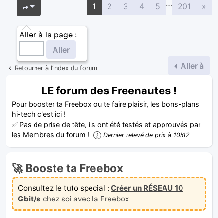
…
Sui
Page
1
sur
201
1
2
3
4
5
201
»
Aller à la page :
Aller à
Retourner à l’index du forum
LE forum des Freenautes !
Pour booster ta Freebox ou te faire plaisir, les bons-plans
hi-tech c'est ici !
✅ Pas de prise de tête, ils ont été testés et approuvés par
les Membres du forum !
Dernier relevé de prix à 10h12
🚀 Booste ta Freebox
Consultez le tuto spécial :
Créer un RÉSEAU 10
Gbit/s
chez soi avec la Freebox