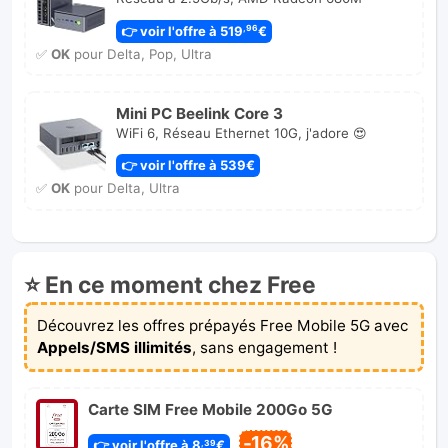
👉 voir l'offre à 519
€
,96
✅
OK
pour Delta, Pop, Ultra
Mini PC Beelink Core 3
WiFi 6, Réseau Ethernet 10G, j'adore 😍
👉 voir l'offre à 539€
✅
OK
pour Delta, Ultra
⭐ En ce moment chez Free
Découvrez les offres prépayés Free Mobile 5G avec
Appels/SMS illimités
, sans engagement !
Carte SIM Free Mobile 200Go 5G
-16%
👉 voir l'offre à 8
€
,39