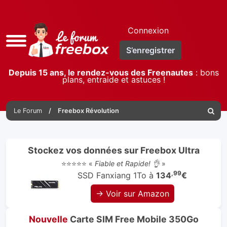
Connexion
Accès
S’enregistrer
rapide
Depuis 15 ans, le rendez-vous des Freenautes
: bons
plans, entraide et astuces !
Le Forum
Freebox Révolution
Reche
Stockez vos données sur Freebox Ultra
⭐⭐⭐⭐⭐ «
Fiable et Rapide! 👌
»
,99
SSD Fanxiang 1To à
134
€
→ Voir sur Amazon
Nouvelle
Carte SIM Free Mobile 350Go