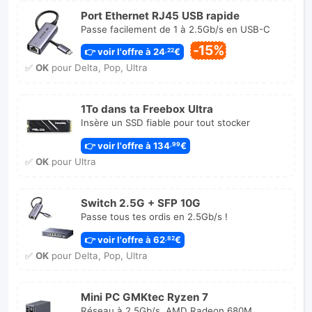
Port Ethernet RJ45 USB rapide
Passe facilement de 1 à 2.5Gb/s en USB-C
-15%
👉 voir l'offre à 24
€
,22
✅
OK
pour Delta, Pop, Ultra
1To dans ta Freebox Ultra
Insère un SSD fiable pour tout stocker
👉 voir l'offre à 134
€
,99
✅
OK
pour Ultra
Switch 2.5G + SFP 10G
Passe tous tes ordis en 2.5Gb/s !
👉 voir l'offre à 62
€
,82
✅
OK
pour Delta, Pop, Ultra
Mini PC GMKtec Ryzen 7
Réseau à 2.5Gb/s, AMD Radeon 680M