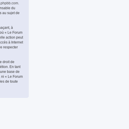
.phpbb.com
.
onsable du
s au sujet de
naçant, à
s où « Le Forum
lle action peut
ccès à Internet
re respecter
e droit de
étion. En tant
 une base de
, ni « Le Forum
les de toute