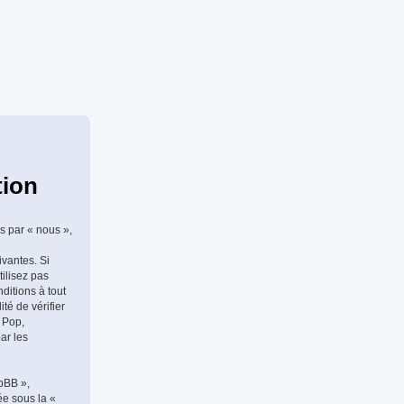
tion
s par « nous »,
ivantes. Si
tilisez pas
ditions à tout
té de vérifier
 Pop,
ar les
hpBB »,
ée sous la «