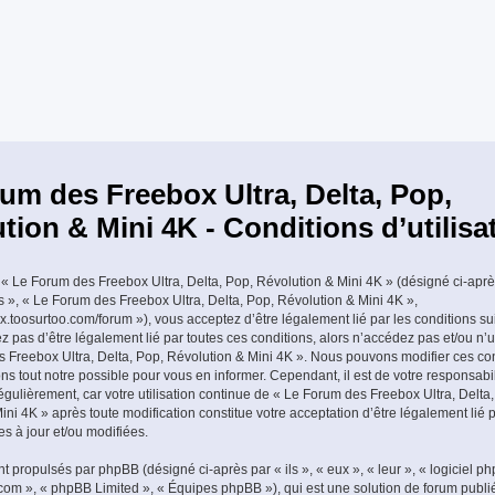
um des Freebox Ultra, Delta, Pop,
tion & Mini 4K - Conditions d’utilisa
« Le Forum des Freebox Ultra, Delta, Pop, Révolution & Mini 4K » (désigné ci-aprè
os », « Le Forum des Freebox Ultra, Delta, Pop, Révolution & Mini 4K »,
ox.toosurtoo.com/forum »), vous acceptez d’être légalement lié par les conditions su
z pas d’être légalement lié par toutes ces conditions, alors n’accédez pas et/ou n’u
 Freebox Ultra, Delta, Pop, Révolution & Mini 4K ». Nous pouvons modifier ces con
s tout notre possible pour vous en informer. Cependant, il est de votre responsabili
gulièrement, car votre utilisation continue de « Le Forum des Freebox Ultra, Delta,
ni 4K » après toute modification constitue votre acceptation d’être légalement lié p
es à jour et/ou modifiées.
t propulsés par phpBB (désigné ci-après par « ils », « eux », « leur », « logiciel p
m », « phpBB Limited », « Équipes phpBB »), qui est une solution de forum publi