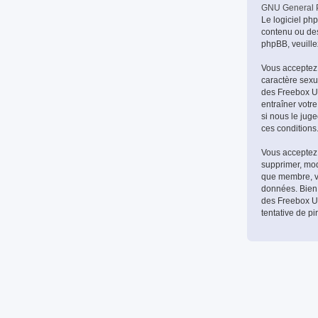
GNU General P
Le logiciel ph
contenu ou des
phpBB, veuille
Vous acceptez 
caractère sexue
des Freebox Ult
entraîner votr
si nous le jug
ces conditions
Vous acceptez 
supprimer, modi
que membre, vo
données. Bien 
des Freebox Ul
tentative de p