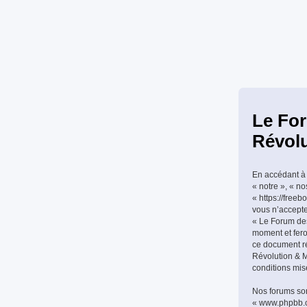
Le For
Révolu
En accédant à 
« notre », « n
« https://freeb
vous n’accepte
« Le Forum des
moment et feron
ce document ré
Révolution & Mi
conditions mis
Nos forums son
« www.phpbb.co