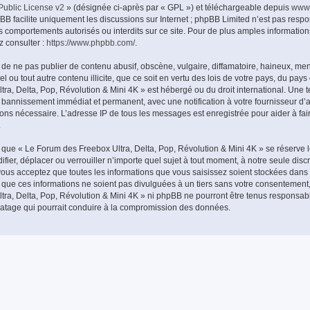
ublic License v2
» (désignée ci-après par « GPL ») et téléchargeable depuis
www
pBB facilite uniquement les discussions sur Internet ; phpBB Limited n’est pas resp
 comportements autorisés ou interdits sur ce site. Pour de plus amples information
z consulter :
https://www.phpbb.com/
.
de ne pas publier de contenu abusif, obscène, vulgaire, diffamatoire, haineux, me
l ou tout autre contenu illicite, que ce soit en vertu des lois de votre pays, du pay
ra, Delta, Pop, Révolution & Mini 4K » est hébergé ou du droit international. Une te
e bannissement immédiat et permanent, avec une notification à votre fournisseur d’a
eons nécessaire. L’adresse IP de tous les messages est enregistrée pour aider à fai
.
que « Le Forum des Freebox Ultra, Delta, Pop, Révolution & Mini 4K » se réserve l
fier, déplacer ou verrouiller n’importe quel sujet à tout moment, à notre seule discr
us acceptez que toutes les informations que vous saisissez soient stockées dans
que ces informations ne soient pas divulguées à un tiers sans votre consentement
tra, Delta, Pop, Révolution & Mini 4K » ni phpBB ne pourront être tenus responsab
iratage qui pourrait conduire à la compromission des données.