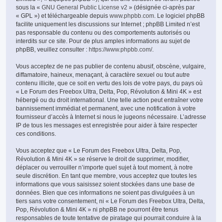
sous la «
GNU General Public License v2
» (désignée ci-après par
« GPL ») et téléchargeable depuis
www.phpbb.com
. Le logiciel phpBB
facilite uniquement les discussions sur Internet ; phpBB Limited n’est
pas responsable du contenu ou des comportements autorisés ou
interdits sur ce site. Pour de plus amples informations au sujet de
phpBB, veuillez consulter :
https://www.phpbb.com/
.
Vous acceptez de ne pas publier de contenu abusif, obscène, vulgaire,
diffamatoire, haineux, menaçant, à caractère sexuel ou tout autre
contenu illicite, que ce soit en vertu des lois de votre pays, du pays où
« Le Forum des Freebox Ultra, Delta, Pop, Révolution & Mini 4K » est
hébergé ou du droit international. Une telle action peut entraîner votre
bannissement immédiat et permanent, avec une notification à votre
fournisseur d’accès à Internet si nous le jugeons nécessaire. L’adresse
IP de tous les messages est enregistrée pour aider à faire respecter
ces conditions.
Vous acceptez que « Le Forum des Freebox Ultra, Delta, Pop,
Révolution & Mini 4K » se réserve le droit de supprimer, modifier,
déplacer ou verrouiller n’importe quel sujet à tout moment, à notre
seule discrétion. En tant que membre, vous acceptez que toutes les
informations que vous saisissez soient stockées dans une base de
données. Bien que ces informations ne soient pas divulguées à un
tiers sans votre consentement, ni « Le Forum des Freebox Ultra, Delta,
Pop, Révolution & Mini 4K » ni phpBB ne pourront être tenus
responsables de toute tentative de piratage qui pourrait conduire à la