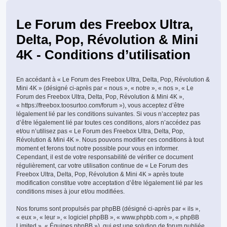
Le Forum des Freebox Ultra,
Delta, Pop, Révolution & Mini
4K - Conditions d’utilisation
En accédant à « Le Forum des Freebox Ultra, Delta, Pop, Révolution &
Mini 4K » (désigné ci-après par « nous », « notre », « nos », « Le
Forum des Freebox Ultra, Delta, Pop, Révolution & Mini 4K »,
« https://freebox.toosurtoo.com/forum »), vous acceptez d’être
légalement lié par les conditions suivantes. Si vous n’acceptez pas
d’être légalement lié par toutes ces conditions, alors n’accédez pas
et/ou n’utilisez pas « Le Forum des Freebox Ultra, Delta, Pop,
Révolution & Mini 4K ». Nous pouvons modifier ces conditions à tout
moment et ferons tout notre possible pour vous en informer.
Cependant, il est de votre responsabilité de vérifier ce document
régulièrement, car votre utilisation continue de « Le Forum des
Freebox Ultra, Delta, Pop, Révolution & Mini 4K » après toute
modification constitue votre acceptation d’être légalement lié par les
conditions mises à jour et/ou modifiées.
Nos forums sont propulsés par phpBB (désigné ci-après par « ils »,
« eux », « leur », « logiciel phpBB », « www.phpbb.com », « phpBB
Limited », « Équipes phpBB »), qui est une solution de forum publiée