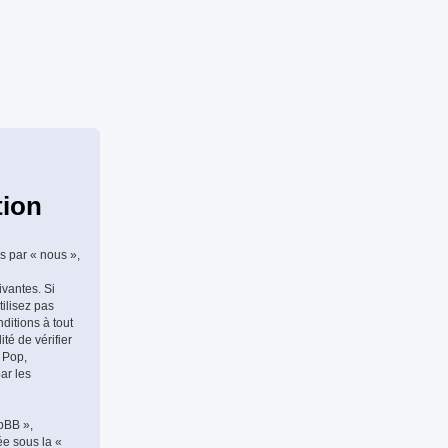
tion
s par « nous »,
ivantes. Si
tilisez pas
ditions à tout
té de vérifier
 Pop,
ar les
hpBB »,
ée sous la «