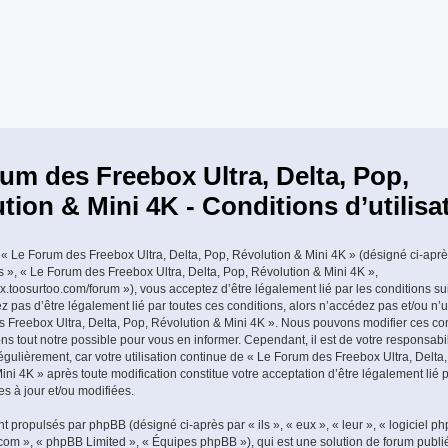
um des Freebox Ultra, Delta, Pop,
tion & Mini 4K - Conditions d’utilisa
« Le Forum des Freebox Ultra, Delta, Pop, Révolution & Mini 4K » (désigné ci-aprè
os », « Le Forum des Freebox Ultra, Delta, Pop, Révolution & Mini 4K »,
ox.toosurtoo.com/forum »), vous acceptez d’être légalement lié par les conditions su
z pas d’être légalement lié par toutes ces conditions, alors n’accédez pas et/ou n’u
 Freebox Ultra, Delta, Pop, Révolution & Mini 4K ». Nous pouvons modifier ces con
s tout notre possible pour vous en informer. Cependant, il est de votre responsabili
gulièrement, car votre utilisation continue de « Le Forum des Freebox Ultra, Delta,
ni 4K » après toute modification constitue votre acceptation d’être légalement lié p
es à jour et/ou modifiées.
t propulsés par phpBB (désigné ci-après par « ils », « eux », « leur », « logiciel p
m », « phpBB Limited », « Équipes phpBB »), qui est une solution de forum publi