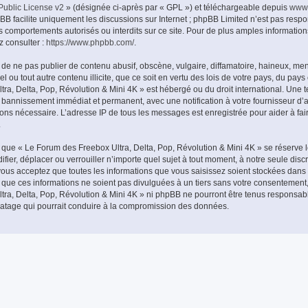
ublic License v2
» (désignée ci-après par « GPL ») et téléchargeable depuis
www
pBB facilite uniquement les discussions sur Internet ; phpBB Limited n’est pas resp
 comportements autorisés ou interdits sur ce site. Pour de plus amples information
z consulter :
https://www.phpbb.com/
.
de ne pas publier de contenu abusif, obscène, vulgaire, diffamatoire, haineux, me
l ou tout autre contenu illicite, que ce soit en vertu des lois de votre pays, du pay
ra, Delta, Pop, Révolution & Mini 4K » est hébergé ou du droit international. Une te
e bannissement immédiat et permanent, avec une notification à votre fournisseur d’a
eons nécessaire. L’adresse IP de tous les messages est enregistrée pour aider à fai
.
que « Le Forum des Freebox Ultra, Delta, Pop, Révolution & Mini 4K » se réserve l
fier, déplacer ou verrouiller n’importe quel sujet à tout moment, à notre seule discr
us acceptez que toutes les informations que vous saisissez soient stockées dans
que ces informations ne soient pas divulguées à un tiers sans votre consentement
tra, Delta, Pop, Révolution & Mini 4K » ni phpBB ne pourront être tenus responsab
iratage qui pourrait conduire à la compromission des données.