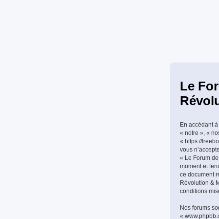
Le For
Révolu
En accédant à 
« notre », « n
« https://freeb
vous n’accepte
« Le Forum des
moment et feron
ce document ré
Révolution & Mi
conditions mis
Nos forums son
« www.phpbb.co