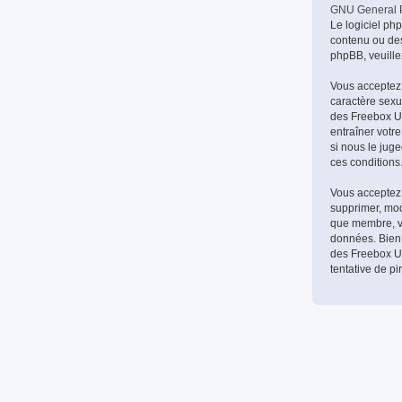
GNU General P
Le logiciel ph
contenu ou des
phpBB, veuille
Vous acceptez 
caractère sexue
des Freebox Ult
entraîner votr
si nous le jug
ces conditions
Vous acceptez 
supprimer, modi
que membre, vo
données. Bien 
des Freebox Ul
tentative de p