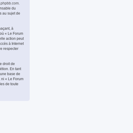
.phpbb.com
.
onsable du
s au sujet de
naçant, à
s où « Le Forum
lle action peut
ccès à Internet
re respecter
e droit de
étion. En tant
 une base de
, ni « Le Forum
les de toute