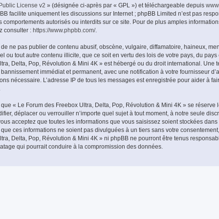
ublic License v2
» (désignée ci-après par « GPL ») et téléchargeable depuis
www
pBB facilite uniquement les discussions sur Internet ; phpBB Limited n’est pas resp
 comportements autorisés ou interdits sur ce site. Pour de plus amples information
z consulter :
https://www.phpbb.com/
.
de ne pas publier de contenu abusif, obscène, vulgaire, diffamatoire, haineux, me
l ou tout autre contenu illicite, que ce soit en vertu des lois de votre pays, du pay
ra, Delta, Pop, Révolution & Mini 4K » est hébergé ou du droit international. Une te
e bannissement immédiat et permanent, avec une notification à votre fournisseur d’a
eons nécessaire. L’adresse IP de tous les messages est enregistrée pour aider à fai
.
que « Le Forum des Freebox Ultra, Delta, Pop, Révolution & Mini 4K » se réserve l
fier, déplacer ou verrouiller n’importe quel sujet à tout moment, à notre seule discr
us acceptez que toutes les informations que vous saisissez soient stockées dans
que ces informations ne soient pas divulguées à un tiers sans votre consentement
tra, Delta, Pop, Révolution & Mini 4K » ni phpBB ne pourront être tenus responsab
iratage qui pourrait conduire à la compromission des données.