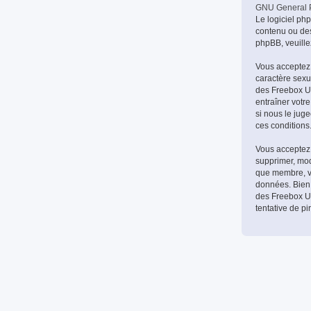
GNU General P
Le logiciel ph
contenu ou des
phpBB, veuille
Vous acceptez 
caractère sexue
des Freebox Ult
entraîner votr
si nous le jug
ces conditions
Vous acceptez 
supprimer, modi
que membre, vo
données. Bien 
des Freebox Ul
tentative de p