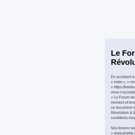
Le For
Révolu
En accédant à 
« notre », « n
« https://freeb
vous n’accepte
« Le Forum des
moment et feron
ce document ré
Révolution & Mi
conditions mis
Nos forums son
« www.phpbb.co