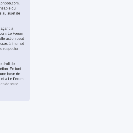
.phpbb.com
.
onsable du
s au sujet de
naçant, à
s où « Le Forum
lle action peut
ccès à Internet
re respecter
e droit de
étion. En tant
 une base de
, ni « Le Forum
les de toute