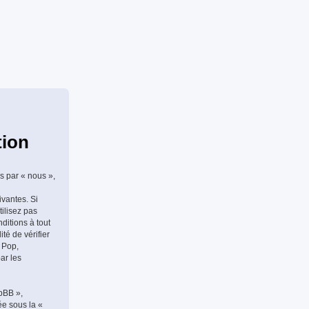
tion
s par « nous »,
ivantes. Si
tilisez pas
ditions à tout
té de vérifier
 Pop,
ar les
hpBB »,
ée sous la «