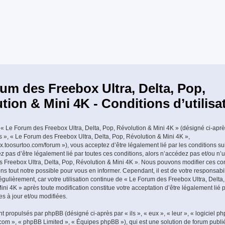
um des Freebox Ultra, Delta, Pop,
tion & Mini 4K - Conditions d’utilisa
« Le Forum des Freebox Ultra, Delta, Pop, Révolution & Mini 4K » (désigné ci-aprè
os », « Le Forum des Freebox Ultra, Delta, Pop, Révolution & Mini 4K »,
ox.toosurtoo.com/forum »), vous acceptez d’être légalement lié par les conditions su
z pas d’être légalement lié par toutes ces conditions, alors n’accédez pas et/ou n’u
 Freebox Ultra, Delta, Pop, Révolution & Mini 4K ». Nous pouvons modifier ces con
s tout notre possible pour vous en informer. Cependant, il est de votre responsabili
gulièrement, car votre utilisation continue de « Le Forum des Freebox Ultra, Delta,
ni 4K » après toute modification constitue votre acceptation d’être légalement lié p
es à jour et/ou modifiées.
t propulsés par phpBB (désigné ci-après par « ils », « eux », « leur », « logiciel p
m », « phpBB Limited », « Équipes phpBB »), qui est une solution de forum publi