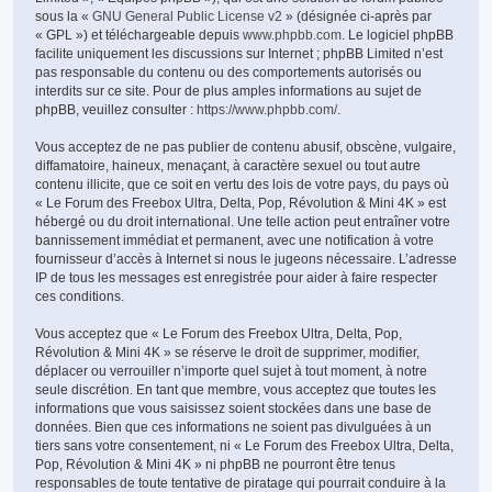
sous la «
GNU General Public License v2
» (désignée ci-après par
« GPL ») et téléchargeable depuis
www.phpbb.com
. Le logiciel phpBB
facilite uniquement les discussions sur Internet ; phpBB Limited n’est
pas responsable du contenu ou des comportements autorisés ou
interdits sur ce site. Pour de plus amples informations au sujet de
phpBB, veuillez consulter :
https://www.phpbb.com/
.
Vous acceptez de ne pas publier de contenu abusif, obscène, vulgaire,
diffamatoire, haineux, menaçant, à caractère sexuel ou tout autre
contenu illicite, que ce soit en vertu des lois de votre pays, du pays où
« Le Forum des Freebox Ultra, Delta, Pop, Révolution & Mini 4K » est
hébergé ou du droit international. Une telle action peut entraîner votre
bannissement immédiat et permanent, avec une notification à votre
fournisseur d’accès à Internet si nous le jugeons nécessaire. L’adresse
IP de tous les messages est enregistrée pour aider à faire respecter
ces conditions.
Vous acceptez que « Le Forum des Freebox Ultra, Delta, Pop,
Révolution & Mini 4K » se réserve le droit de supprimer, modifier,
déplacer ou verrouiller n’importe quel sujet à tout moment, à notre
seule discrétion. En tant que membre, vous acceptez que toutes les
informations que vous saisissez soient stockées dans une base de
données. Bien que ces informations ne soient pas divulguées à un
tiers sans votre consentement, ni « Le Forum des Freebox Ultra, Delta,
Pop, Révolution & Mini 4K » ni phpBB ne pourront être tenus
responsables de toute tentative de piratage qui pourrait conduire à la