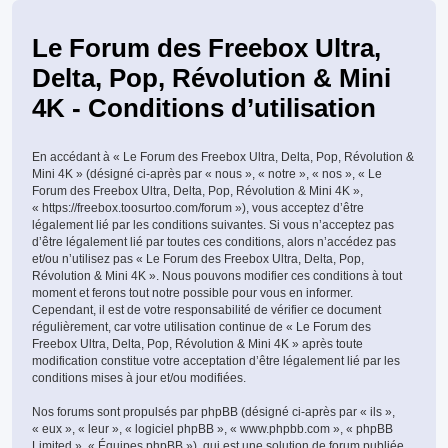
Le Forum des Freebox Ultra,
Delta, Pop, Révolution & Mini
4K - Conditions d’utilisation
En accédant à « Le Forum des Freebox Ultra, Delta, Pop, Révolution &
Mini 4K » (désigné ci-après par « nous », « notre », « nos », « Le
Forum des Freebox Ultra, Delta, Pop, Révolution & Mini 4K »,
« https://freebox.toosurtoo.com/forum »), vous acceptez d’être
légalement lié par les conditions suivantes. Si vous n’acceptez pas
d’être légalement lié par toutes ces conditions, alors n’accédez pas
et/ou n’utilisez pas « Le Forum des Freebox Ultra, Delta, Pop,
Révolution & Mini 4K ». Nous pouvons modifier ces conditions à tout
moment et ferons tout notre possible pour vous en informer.
Cependant, il est de votre responsabilité de vérifier ce document
régulièrement, car votre utilisation continue de « Le Forum des
Freebox Ultra, Delta, Pop, Révolution & Mini 4K » après toute
modification constitue votre acceptation d’être légalement lié par les
conditions mises à jour et/ou modifiées.
Nos forums sont propulsés par phpBB (désigné ci-après par « ils »,
« eux », « leur », « logiciel phpBB », « www.phpbb.com », « phpBB
Limited », « Équipes phpBB »), qui est une solution de forum publiée