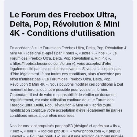
Le Forum des Freebox Ultra,
Delta, Pop, Révolution & Mini
4K - Conditions d’utilisation
En accédant à « Le Forum des Freebox Ultra, Delta, Pop, Révolution &
Mini 4K » (désigné ci-après par « nous », « notre », « nos », « Le
Forum des Freebox Ultra, Delta, Pop, Révolution & Mini 4K »,
« https://freebox.toosurtoo.com/forum »), vous acceptez d’être
légalement lié par les conditions suivantes. Si vous n’acceptez pas
d’être légalement lié par toutes ces conditions, alors n’accédez pas
et/ou n’utilisez pas « Le Forum des Freebox Ultra, Delta, Pop,
Révolution & Mini 4K ». Nous pouvons modifier ces conditions à tout
moment et ferons tout notre possible pour vous en informer.
Cependant, il est de votre responsabilité de vérifier ce document
régulièrement, car votre utilisation continue de « Le Forum des
Freebox Ultra, Delta, Pop, Révolution & Mini 4K » après toute
modification constitue votre acceptation d’être légalement lié par les
conditions mises à jour et/ou modifiées.
Nos forums sont propulsés par phpBB (désigné ci-après par « ils »,
« eux », « leur », « logiciel phpBB », « www.phpbb.com », « phpBB
Limited », « Équipes phpBB »), qui est une solution de forum publiée