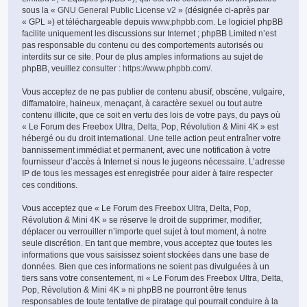
sous la «
GNU General Public License v2
» (désignée ci-après par
« GPL ») et téléchargeable depuis
www.phpbb.com
. Le logiciel phpBB
facilite uniquement les discussions sur Internet ; phpBB Limited n’est
pas responsable du contenu ou des comportements autorisés ou
interdits sur ce site. Pour de plus amples informations au sujet de
phpBB, veuillez consulter :
https://www.phpbb.com/
.
Vous acceptez de ne pas publier de contenu abusif, obscène, vulgaire,
diffamatoire, haineux, menaçant, à caractère sexuel ou tout autre
contenu illicite, que ce soit en vertu des lois de votre pays, du pays où
« Le Forum des Freebox Ultra, Delta, Pop, Révolution & Mini 4K » est
hébergé ou du droit international. Une telle action peut entraîner votre
bannissement immédiat et permanent, avec une notification à votre
fournisseur d’accès à Internet si nous le jugeons nécessaire. L’adresse
IP de tous les messages est enregistrée pour aider à faire respecter
ces conditions.
Vous acceptez que « Le Forum des Freebox Ultra, Delta, Pop,
Révolution & Mini 4K » se réserve le droit de supprimer, modifier,
déplacer ou verrouiller n’importe quel sujet à tout moment, à notre
seule discrétion. En tant que membre, vous acceptez que toutes les
informations que vous saisissez soient stockées dans une base de
données. Bien que ces informations ne soient pas divulguées à un
tiers sans votre consentement, ni « Le Forum des Freebox Ultra, Delta,
Pop, Révolution & Mini 4K » ni phpBB ne pourront être tenus
responsables de toute tentative de piratage qui pourrait conduire à la