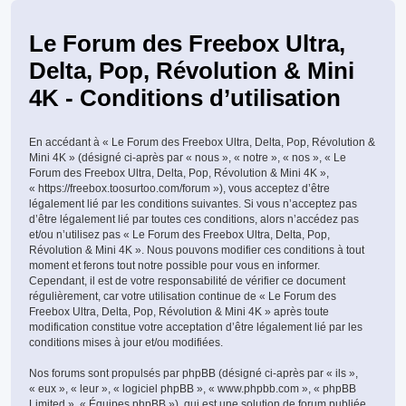
Le Forum des Freebox Ultra,
Delta, Pop, Révolution & Mini
4K - Conditions d’utilisation
En accédant à « Le Forum des Freebox Ultra, Delta, Pop, Révolution &
Mini 4K » (désigné ci-après par « nous », « notre », « nos », « Le
Forum des Freebox Ultra, Delta, Pop, Révolution & Mini 4K »,
« https://freebox.toosurtoo.com/forum »), vous acceptez d’être
légalement lié par les conditions suivantes. Si vous n’acceptez pas
d’être légalement lié par toutes ces conditions, alors n’accédez pas
et/ou n’utilisez pas « Le Forum des Freebox Ultra, Delta, Pop,
Révolution & Mini 4K ». Nous pouvons modifier ces conditions à tout
moment et ferons tout notre possible pour vous en informer.
Cependant, il est de votre responsabilité de vérifier ce document
régulièrement, car votre utilisation continue de « Le Forum des
Freebox Ultra, Delta, Pop, Révolution & Mini 4K » après toute
modification constitue votre acceptation d’être légalement lié par les
conditions mises à jour et/ou modifiées.
Nos forums sont propulsés par phpBB (désigné ci-après par « ils »,
« eux », « leur », « logiciel phpBB », « www.phpbb.com », « phpBB
Limited », « Équipes phpBB »), qui est une solution de forum publiée