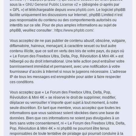
sous la «
GNU General Public License v2
» (désignée ci-après par
« GPL ») et téléchargeable depuis
www.phpbb.com
. Le logiciel phpBB
facilite uniquement les discussions sur Internet ; phpBB Limited n’est
pas responsable du contenu ou des comportements autorisés ou
interdits sur ce site. Pour de plus amples informations au sujet de
phpBB, veuillez consulter :
https://www.phpbb.com/
.
Vous acceptez de ne pas publier de contenu abusif, obscène, vulgaire,
diffamatoire, haineux, menaçant, à caractère sexuel ou tout autre
contenu illicite, que ce soit en vertu des lois de votre pays, du pays où
« Le Forum des Freebox Ultra, Delta, Pop, Révolution & Mini 4K » est
hébergé ou du droit international. Une telle action peut entraîner votre
bannissement immédiat et permanent, avec une notification à votre
fournisseur d’accès à Internet si nous le jugeons nécessaire. L’adresse
IP de tous les messages est enregistrée pour aider à faire respecter
ces conditions.
Vous acceptez que « Le Forum des Freebox Ultra, Delta, Pop,
Révolution & Mini 4K » se réserve le droit de supprimer, modifier,
déplacer ou verrouiller n’importe quel sujet à tout moment, à notre
seule discrétion. En tant que membre, vous acceptez que toutes les
informations que vous saisissez soient stockées dans une base de
données. Bien que ces informations ne soient pas divulguées à un
tiers sans votre consentement, ni « Le Forum des Freebox Ultra, Delta,
Pop, Révolution & Mini 4K » ni phpBB ne pourront être tenus
responsables de toute tentative de piratage qui pourrait conduire à la