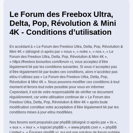
Le Forum des Freebox Ultra,
Delta, Pop, Révolution & Mini
4K - Conditions d’utilisation
En accédant à « Le Forum des Freebox Ultra, Delta, Pop, Révolution &
Mini 4K » (désigné ci-après par « nous », « notre », « nos », « Le
Forum des Freebox Ultra, Delta, Pop, Révolution & Mini 4K »,
« https://freebox.toosurtoo.com/forum »), vous acceptez d’être
légalement lié par les conditions suivantes. Si vous n’acceptez pas
d’être légalement lié par toutes ces conditions, alors n’accédez pas
et/ou n’utilisez pas « Le Forum des Freebox Ultra, Delta, Pop,
Révolution & Mini 4K ». Nous pouvons modifier ces conditions à tout
moment et ferons tout notre possible pour vous en informer.
Cependant, il est de votre responsabilité de vérifier ce document
régulièrement, car votre utilisation continue de « Le Forum des
Freebox Ultra, Delta, Pop, Révolution & Mini 4K » après toute
modification constitue votre acceptation d’être légalement lié par les
conditions mises à jour et/ou modifiées.
Nos forums sont propulsés par phpBB (désigné ci-après par « ils »,
« eux », « leur », « logiciel phpBB », « www.phpbb.com », « phpBB
Limited », « Équipes phpBB »), qui est une solution de forum publiée