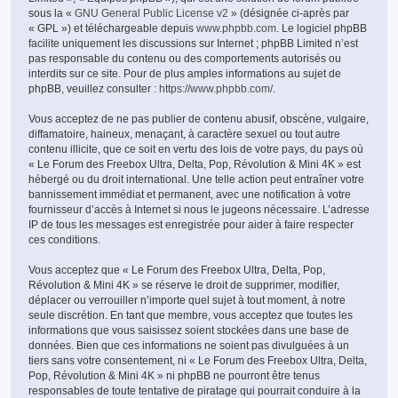
sous la «
GNU General Public License v2
» (désignée ci-après par
« GPL ») et téléchargeable depuis
www.phpbb.com
. Le logiciel phpBB
facilite uniquement les discussions sur Internet ; phpBB Limited n’est
pas responsable du contenu ou des comportements autorisés ou
interdits sur ce site. Pour de plus amples informations au sujet de
phpBB, veuillez consulter :
https://www.phpbb.com/
.
Vous acceptez de ne pas publier de contenu abusif, obscène, vulgaire,
diffamatoire, haineux, menaçant, à caractère sexuel ou tout autre
contenu illicite, que ce soit en vertu des lois de votre pays, du pays où
« Le Forum des Freebox Ultra, Delta, Pop, Révolution & Mini 4K » est
hébergé ou du droit international. Une telle action peut entraîner votre
bannissement immédiat et permanent, avec une notification à votre
fournisseur d’accès à Internet si nous le jugeons nécessaire. L’adresse
IP de tous les messages est enregistrée pour aider à faire respecter
ces conditions.
Vous acceptez que « Le Forum des Freebox Ultra, Delta, Pop,
Révolution & Mini 4K » se réserve le droit de supprimer, modifier,
déplacer ou verrouiller n’importe quel sujet à tout moment, à notre
seule discrétion. En tant que membre, vous acceptez que toutes les
informations que vous saisissez soient stockées dans une base de
données. Bien que ces informations ne soient pas divulguées à un
tiers sans votre consentement, ni « Le Forum des Freebox Ultra, Delta,
Pop, Révolution & Mini 4K » ni phpBB ne pourront être tenus
responsables de toute tentative de piratage qui pourrait conduire à la