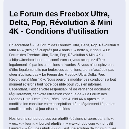
Le Forum des Freebox Ultra,
Delta, Pop, Révolution & Mini
4K - Conditions d’utilisation
En accédant à « Le Forum des Freebox Ultra, Delta, Pop, Révolution &
Mini 4K » (désigné ci-après par « nous », « notre », « nos », « Le
Forum des Freebox Ultra, Delta, Pop, Révolution & Mini 4K »,
« https://freebox.toosurtoo.com/forum »), vous acceptez d’être
légalement lié par les conditions suivantes. Si vous n’acceptez pas
d’être légalement lié par toutes ces conditions, alors n’accédez pas
et/ou n’utilisez pas « Le Forum des Freebox Ultra, Delta, Pop,
Révolution & Mini 4K ». Nous pouvons modifier ces conditions à tout
moment et ferons tout notre possible pour vous en informer.
Cependant, il est de votre responsabilité de vérifier ce document
régulièrement, car votre utilisation continue de « Le Forum des
Freebox Ultra, Delta, Pop, Révolution & Mini 4K » après toute
modification constitue votre acceptation d’être légalement lié par les
conditions mises à jour et/ou modifiées.
Nos forums sont propulsés par phpBB (désigné ci-après par « ils »,
« eux », « leur », « logiciel phpBB », « www.phpbb.com », « phpBB
Limited », « Équipes phpBB »), qui est une solution de forum publiée