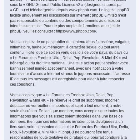
sous la «
GNU General Public License v2
» (désignée ci-après par
« GPL ») et téléchargeable depuis
www.phpbb.com
. Le logiciel phpBB
facilite uniquement les discussions sur Internet ; phpBB Limited n’est
pas responsable du contenu ou des comportements autorisés ou
interdits sur ce site. Pour de plus amples informations au sujet de
phpBB, veuillez consulter :
https://www.phpbb.com/
.
Vous acceptez de ne pas publier de contenu abusif, obscène, vulgaire,
diffamatoire, haineux, menaçant, à caractère sexuel ou tout autre
contenu illicite, que ce soit en vertu des lois de votre pays, du pays où
« Le Forum des Freebox Ultra, Delta, Pop, Révolution & Mini 4K » est
hébergé ou du droit international. Une telle action peut entraîner votre
bannissement immédiat et permanent, avec une notification à votre
fournisseur d’accès à Internet si nous le jugeons nécessaire. L’adresse
IP de tous les messages est enregistrée pour aider à faire respecter
ces conditions.
Vous acceptez que « Le Forum des Freebox Ultra, Delta, Pop,
Révolution & Mini 4K » se réserve le droit de supprimer, modifier,
déplacer ou verrouiller n’importe quel sujet à tout moment, à notre
seule discrétion. En tant que membre, vous acceptez que toutes les
informations que vous saisissez soient stockées dans une base de
données. Bien que ces informations ne soient pas divulguées à un
tiers sans votre consentement, ni « Le Forum des Freebox Ultra, Delta,
Pop, Révolution & Mini 4K » ni phpBB ne pourront être tenus
responsables de toute tentative de piratage qui pourrait conduire à la