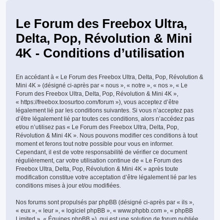
Le Forum des Freebox Ultra,
Delta, Pop, Révolution & Mini
4K - Conditions d’utilisation
En accédant à « Le Forum des Freebox Ultra, Delta, Pop, Révolution &
Mini 4K » (désigné ci-après par « nous », « notre », « nos », « Le
Forum des Freebox Ultra, Delta, Pop, Révolution & Mini 4K »,
« https://freebox.toosurtoo.com/forum »), vous acceptez d’être
légalement lié par les conditions suivantes. Si vous n’acceptez pas
d’être légalement lié par toutes ces conditions, alors n’accédez pas
et/ou n’utilisez pas « Le Forum des Freebox Ultra, Delta, Pop,
Révolution & Mini 4K ». Nous pouvons modifier ces conditions à tout
moment et ferons tout notre possible pour vous en informer.
Cependant, il est de votre responsabilité de vérifier ce document
régulièrement, car votre utilisation continue de « Le Forum des
Freebox Ultra, Delta, Pop, Révolution & Mini 4K » après toute
modification constitue votre acceptation d’être légalement lié par les
conditions mises à jour et/ou modifiées.
Nos forums sont propulsés par phpBB (désigné ci-après par « ils »,
« eux », « leur », « logiciel phpBB », « www.phpbb.com », « phpBB
Limited », « Équipes phpBB »), qui est une solution de forum publiée