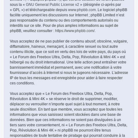
sous la «
GNU General Public License v2
» (désignée ci-après par
« GPL ») et téléchargeable depuis
www.phpbb.com
. Le logiciel phpBB
facilite uniquement les discussions sur Internet ; phpBB Limited n’est
pas responsable du contenu ou des comportements autorisés ou
interdits sur ce site. Pour de plus amples informations au sujet de
phpBB, veuillez consulter :
https://www.phpbb.com/
.
Vous acceptez de ne pas publier de contenu abusif, obscène, vulgaire,
diffamatoire, haineux, menaçant, à caractère sexuel ou tout autre
contenu illicite, que ce soit en vertu des lois de votre pays, du pays où
« Le Forum des Freebox Ultra, Delta, Pop, Révolution & Mini 4K » est
hébergé ou du droit international. Une telle action peut entraîner votre
bannissement immédiat et permanent, avec une notification à votre
fournisseur d’accès à Internet si nous le jugeons nécessaire. L’adresse
IP de tous les messages est enregistrée pour aider à faire respecter
ces conditions.
Vous acceptez que « Le Forum des Freebox Ultra, Delta, Pop,
Révolution & Mini 4K » se réserve le droit de supprimer, modifier,
déplacer ou verrouiller n’importe quel sujet à tout moment, à notre
seule discrétion. En tant que membre, vous acceptez que toutes les
informations que vous saisissez soient stockées dans une base de
données. Bien que ces informations ne soient pas divulguées à un
tiers sans votre consentement, ni « Le Forum des Freebox Ultra, Delta,
Pop, Révolution & Mini 4K » ni phpBB ne pourront être tenus
responsables de toute tentative de piratage qui pourrait conduire à la