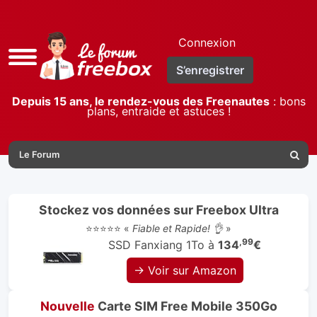
Connexion
Accès
S’enregistrer
rapide
Depuis 15 ans, le rendez-vous des Freenautes
: bons
plans, entraide et astuces !
Le Forum
Reche
Stockez vos données sur Freebox Ultra
⭐⭐⭐⭐⭐ «
Fiable et Rapide! 👌
»
,99
SSD Fanxiang 1To à
134
€
→ Voir sur Amazon
Nouvelle
Carte SIM Free Mobile 350Go