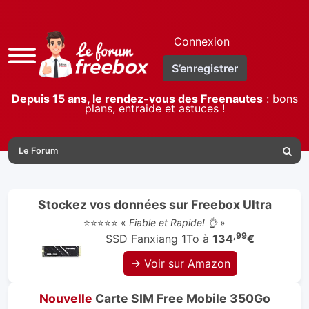
Connexion
Accès
S’enregistrer
rapide
Depuis 15 ans, le rendez-vous des Freenautes
: bons
plans, entraide et astuces !
Le Forum
Reche
Stockez vos données sur Freebox Ultra
⭐⭐⭐⭐⭐ «
Fiable et Rapide! 👌
»
,99
SSD Fanxiang 1To à
134
€
→ Voir sur Amazon
Nouvelle
Carte SIM Free Mobile 350Go