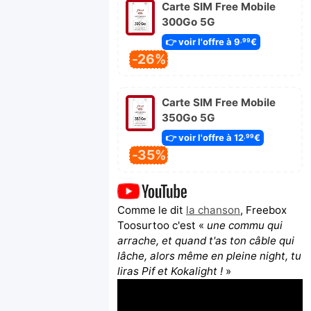
Carte SIM Free Mobile
300Go 5G
👉 voir l'offre à 9
€
,99
-26%
Carte SIM Free Mobile
350Go 5G
👉 voir l'offre à 12
€
,99
-35%
Comme le dit
la chanson
, Freebox
Toosurtoo c'est «
une commu qui
arrache, et quand t'as ton câble qui
lâche, alors même en pleine night, tu
liras Pif et Kokalight !
»