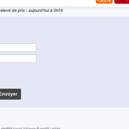
relevé de prix : aujourd'hui à 0h14
r
phpBB
® Forum Software © phpBB Limited