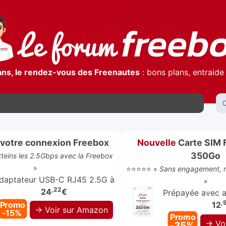
ans, le rendez-vous des Freenautes
: bons plans, entraide 
votre connexion Freebox
Nouvelle
Carte SIM 
350Go
atteins les 2.5Gbps avec la Freebox
»
⭐⭐⭐⭐⭐ «
Sans engagement, re
daptateur USB-C RJ45 2.5G à
»
,22
24
€
Prépayée avec ap
,
Promo
12
→ Voir sur Amazon
-15%
Promo
→ Vo
-35%