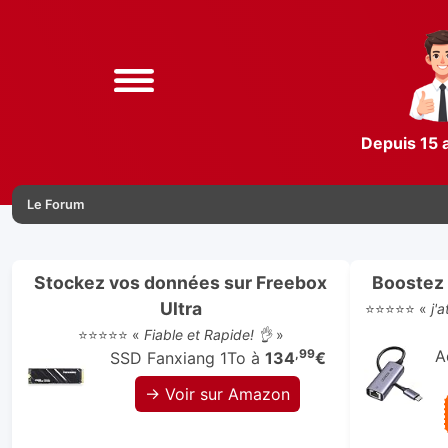
Depuis 15 
Le Forum
Stockez vos données sur Freebox
Boostez 
Ultra
⭐⭐⭐⭐⭐ «
j'
⭐⭐⭐⭐⭐ «
Fiable et Rapide! 👌
»
,99
A
SSD Fanxiang 1To à
134
€
→ Voir sur Amazon