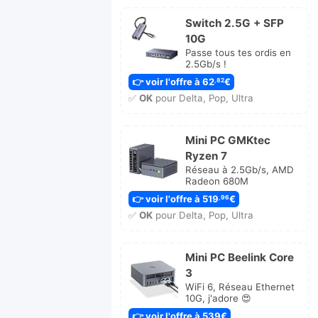
Switch 2.5G + SFP
10G
Passe tous tes ordis en
2.5Gb/s !
👉 voir l'offre à 62
€
,82
✅
OK
pour Delta, Pop, Ultra
Mini PC GMKtec
Ryzen 7
Réseau à 2.5Gb/s, AMD
Radeon 680M
👉 voir l'offre à 519
€
,96
✅
OK
pour Delta, Pop, Ultra
Mini PC Beelink Core
3
WiFi 6, Réseau Ethernet
10G, j'adore 😍
👉 voir l'offre à 539€