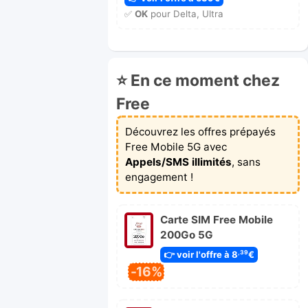
✅
OK
pour Delta, Ultra
⭐ En ce moment chez
Free
Découvrez les offres prépayés
Free Mobile 5G avec
Appels/SMS illimités
, sans
engagement !
Carte SIM Free Mobile
200Go 5G
👉 voir l'offre à 8
€
,39
-16%