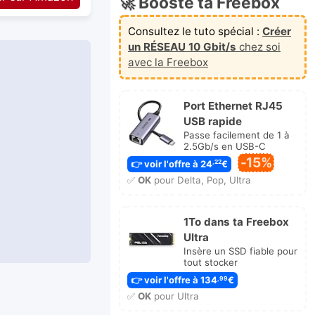
🚀 Booste ta Freebox
Consultez le tuto spécial :
Créer
un RÉSEAU 10 Gbit/s
chez soi
avec la Freebox
Port Ethernet RJ45
USB rapide
Passe facilement de 1 à
2.5Gb/s en USB-C
-15%
👉 voir l'offre à 24
€
,22
✅
OK
pour Delta, Pop, Ultra
1To dans ta Freebox
Ultra
Insère un SSD fiable pour
tout stocker
👉 voir l'offre à 134
€
,99
✅
OK
pour Ultra