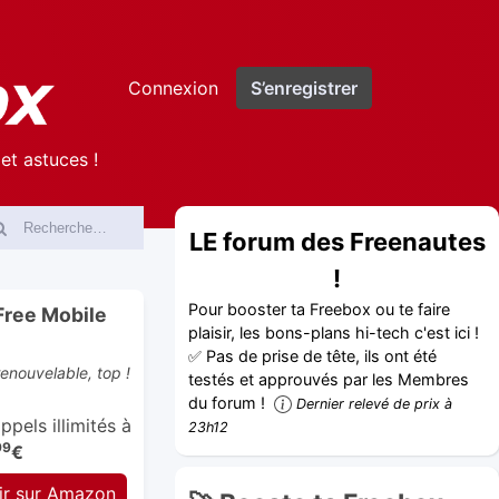
Connexion
S’enregistrer
et astuces !
LE forum des Freenautes
!
Pour booster ta Freebox ou te faire
Free Mobile
plaisir, les bons-plans hi-tech c'est ici !
✅ Pas de prise de tête, ils ont été
nouvelable, top !
testés et approuvés par les Membres
du forum !
Dernier relevé de prix à
pels illimités à
23h12
99
€
ir sur Amazon