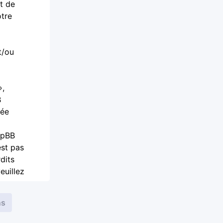
t de
otre
t/ou
»,
B
iée
phpBB
est pas
dits
euillez
aire,