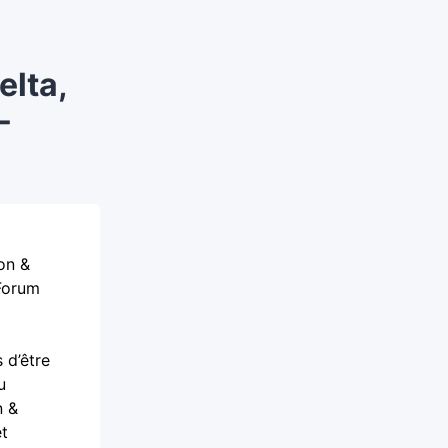
elta,
-
on &
 Forum
 d’être
u
n &
et