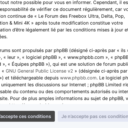
 tout notre possible pour vous en informer. Cependant, il es
responsabilité de vérifier ce document régulièrement, car v
ation continue de « Le Forum des Freebox Ultra, Delta, Pop,
tion & Mini 4K » après toute modification constitue votre
ation d’être légalement lié par les conditions mises à jour e
ées.
rums sont propulsés par phpBB (désigné ci-après par « ils 
», « leur », « logiciel phpBB », « www.phpbb.com », « phpB
d », « Équipes phpBB »), qui est une solution de forum publ
a «
GNU General Public License v2
» (désignée ci-après par
») et téléchargeable depuis
www.phpbb.com
. Le logiciel 
e uniquement les discussions sur Internet ; phpBB Limited n’
sable du contenu ou des comportements autorisés ou inter
 site. Pour de plus amples informations au sujet de phpBB, v
ter :
https://www.phpbb.com/
.
cceptez de ne pas publier de contenu abusif, obscène, vulg
atoire, haineux, menaçant, à caractère sexuel ou tout autre