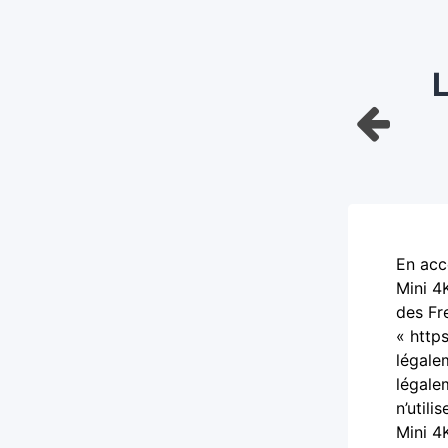
L
En acc
Mini 4
des Fr
« http
légale
légale
n’util
Mini 4