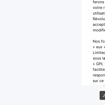
ferons
votre 
utilis
Révolu
accept
modifi
Nos fo
« eux 
Limite
sous l
« GPL 
facilit
respon
sur ce
consul
Vous a
diffam