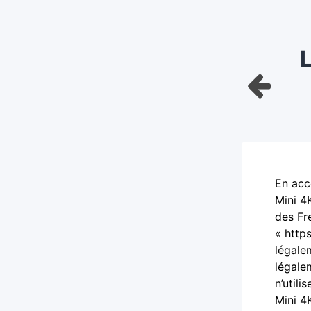
L
En acc
Mini 4
des Fr
« http
légale
légale
n’util
Mini 4