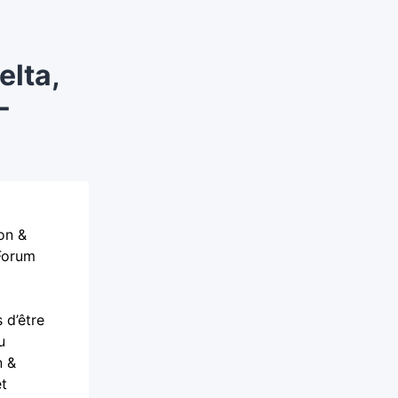
elta,
-
on &
 Forum
 d’être
u
n &
et