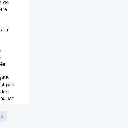
t de
otre
t/ou
»,
B
iée
phpBB
est pas
dits
euillez
aire,