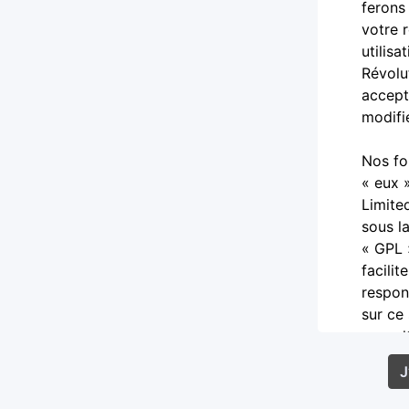
ferons
votre 
utilis
Révolu
accept
modifi
Nos fo
« eux 
Limite
sous l
« GPL 
facilit
respon
sur ce
consul
Vous a
diffam