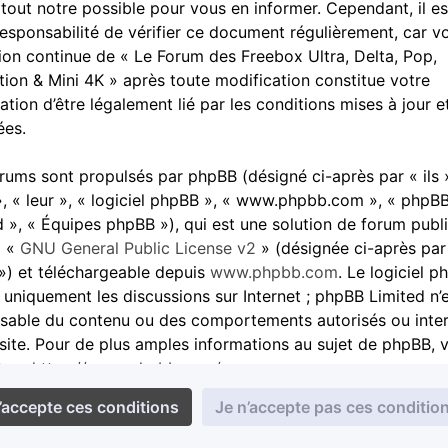
 tout notre possible pour vous en informer. Cependant, il es
responsabilité de vérifier ce document régulièrement, car v
ation continue de « Le Forum des Freebox Ultra, Delta, Pop,
tion & Mini 4K » après toute modification constitue votre
ation d’être légalement lié par les conditions mises à jour e
ées.
rums sont propulsés par phpBB (désigné ci-après par « ils 
», « leur », « logiciel phpBB », « www.phpbb.com », « phpB
d », « Équipes phpBB »), qui est une solution de forum publ
a «
GNU General Public License v2
» (désignée ci-après par
») et téléchargeable depuis
www.phpbb.com
. Le logiciel 
e uniquement les discussions sur Internet ; phpBB Limited n’
sable du contenu ou des comportements autorisés ou inter
 site. Pour de plus amples informations au sujet de phpBB, v
ter :
https://www.phpbb.com/
.
cceptez de ne pas publier de contenu abusif, obscène, vulg
atoire, haineux, menaçant, à caractère sexuel ou tout autre